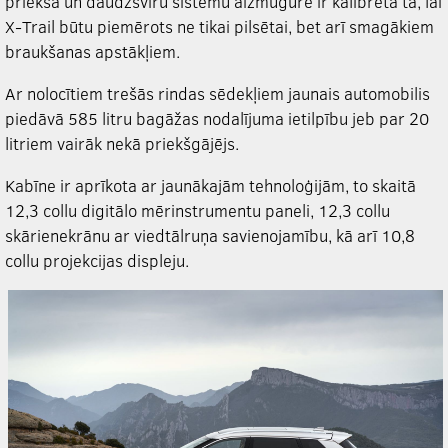
priekšā un daudzsviru sistēmu aizmugurē ir kalibrēta tā, lai
X-Trail būtu piemērots ne tikai pilsētai, bet arī smagākiem
braukšanas apstākļiem.
Ar nolocītiem trešās rindas sēdekļiem jaunais automobilis
piedāvā 585 litru bagāžas nodalījuma ietilpību jeb par 20
litriem vairāk nekā priekšgājējs.
Kabīne ir aprīkota ar jaunākajām tehnoloģijām, to skaitā
12,3 collu digitālo mērinstrumentu paneli, 12,3 collu
skārienekrānu ar viedtālruņa savienojamību, kā arī 10,8
collu projekcijas displeju.