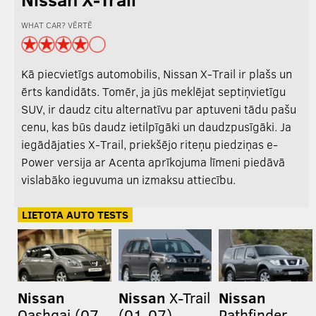
WHAT CAR? VĒRTĒ
Kā piecvietīgs automobilis, Nissan X-Trail ir plašs un
ērts kandidāts. Tomēr, ja jūs meklējat septiņvietīgu
SUV, ir daudz citu alternatīvu par aptuveni tādu pašu
cenu, kas būs daudz ietilpīgāki un daudzpusīgāki. Ja
iegādājaties X-Trail, priekšējo riteņu piedziņas e-
Power versija ar Acenta aprīkojuma līmeni piedāvā
vislabāko ieguvuma un izmaksu attiecību.
LIETOTA AUTO TESTS
Nissan
Nissan
X-Trail
Nissan
Qashqai (07-
(01-07)
Pathfinder