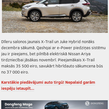
Dīleru salonos jaunais X-Trail un Juke Hybrid nonāks
decembra sākumā. Qashqai ar e-Power piedziņas sistēmu
jau ir pieejams, bet pilnībā elektriskā Nissan Ariya
tirdzniecībai jāsākas novembrī. Pieejamākais X-Trail
maksās 35 500 eiro, savukārt hibrīdauto sākumcena būs
no 37 000 eiro.
Karstākie piedāvājumi auto tirgū! Nepalaid garām
iespēju ietaupīt...