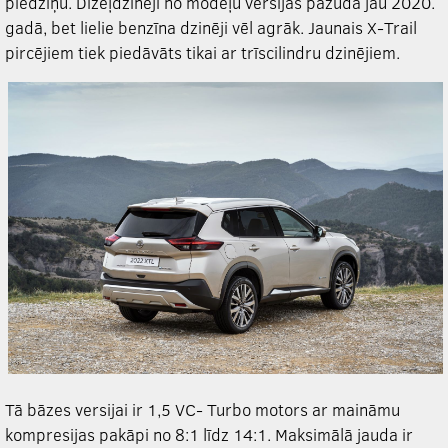
piedziņu. Dīzeļdzinēji no modeļu versijas pazuda jau 2020.
gadā, bet lielie benzīna dzinēji vēl agrāk. Jaunais X-Trail
pircējiem tiek piedāvāts
tikai ar trīscilindru dzinējiem.
Tā bāzes versijai ir 1,5 VC- Turbo motors ar maināmu
kompresijas pakāpi no 8:1 līdz 14:1. Maksimālā jauda ir