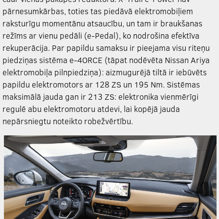
pārnesumkārbas, toties tas piedāvā elektromobiļiem
raksturīgu momentānu atsaucību, un tam ir braukšanas
režīms ar vienu pedāli (e-Pedal), ko nodrošina efektīva
rekuperācija. Par papildu samaksu ir pieejama visu riteņu
piedziņas sistēma e-4ORCE (tāpat nodēvēta Nissan Ariya
elektromobiļa pilnpiedziņa): aizmugurējā tiltā ir iebūvēts
papildu elektromotors ar 128 ZS un 195 Nm. Sistēmas
maksimālā jauda gan ir 213 ZS: elektronika vienmērīgi
regulē abu elektromotoru atdevi, lai kopējā jauda
nepārsniegtu noteikto robežvērtību.