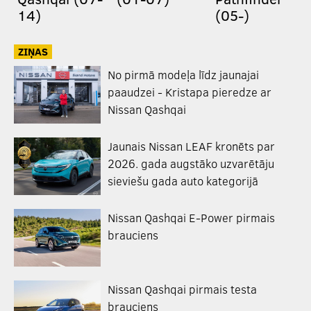
14)
(05-)
ZIŅAS
No pirmā modeļa līdz jaunajai
paaudzei - Kristapa pieredze ar
Nissan Qashqai
Jaunais Nissan LEAF kronēts par
2026. gada augstāko uzvarētāju
sieviešu gada auto kategorijā
Nissan Qashqai E-Power pirmais
brauciens
Nissan Qashqai pirmais testa
brauciens