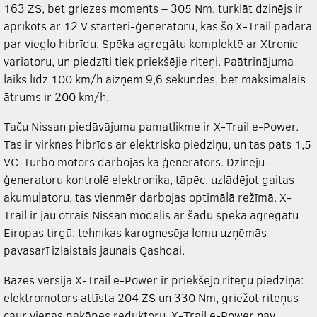
163 ZS, bet griezes moments – 305 Nm, turklāt dzinējs ir
aprīkots ar 12 V starteri-ģeneratoru, kas šo X-Trail padara
par vieglo hibrīdu. Spēka agregātu komplektē ar Xtronic
variatoru, un piedzīti tiek priekšējie riteņi. Paātrinājuma
laiks līdz 100 km/h aizņem 9,6 sekundes, bet maksimālais
ātrums ir 200 km/h.
Taču Nissan piedāvājuma pamatlikme ir X-Trail e-Power.
Tas ir virknes hibrīds ar elektrisko piedziņu, un tas pats 1,5
VC-Turbo motors darbojas kā ģenerators. Dzinēju-
ģeneratoru kontrolē elektronika, tāpēc, uzlādējot gaitas
akumulatoru, tas vienmēr darbojas optimālā režīmā. X-
Trail ir jau otrais Nissan modelis ar šādu spēka agregātu
Eiropas tirgū: tehnikas karognesēja lomu uzņēmās
pavasarī izlaistais jaunais Qashqai.
Bāzes versijā X-Trail e-Power ir priekšējo riteņu piedziņa:
elektromotors attīsta 204 ZS un 330 Nm, griežot riteņus
caur vienas pakāpes reduktoru. X-Trail e-Power nav