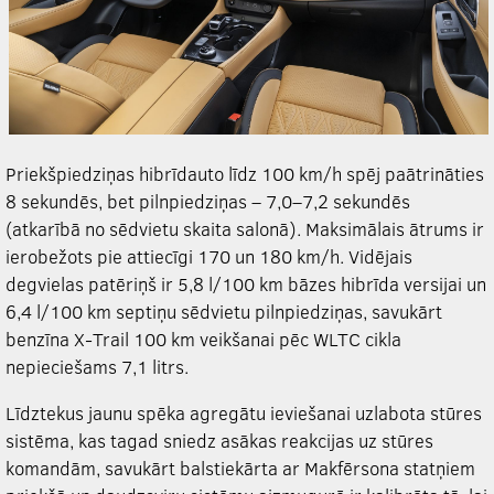
Priekšpiedziņas hibrīdauto līdz 100 km/h spēj paātrināties
8 sekundēs, bet pilnpiedziņas – 7,0–7,2 sekundēs
(atkarībā no sēdvietu skaita salonā). Maksimālais ātrums ir
ierobežots pie attiecīgi 170 un 180 km/h. Vidējais
degvielas patēriņš ir 5,8 l/100 km bāzes hibrīda versijai un
6,4 l/100 km septiņu sēdvietu pilnpiedziņas,
savukārt
benzīna X-Trail 100 km
veikšanai pēc WLTC cikla
nepieciešams 7,1 litrs.
Līdztekus jaunu spēka agregātu ieviešanai uzlabota stūres
sistēma, kas tagad sniedz asākas reakcijas uz stūres
komandām, savukārt balstiekārta ar Makfērsona statņiem