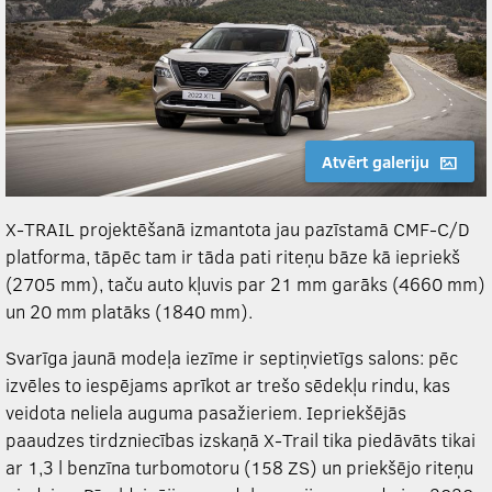
Atvērt galeriju
X-TRAIL projektēšanā izmantota jau pazīstamā CMF-C/D
platforma, tāpēc tam ir tāda pati r
iteņu bāze kā iepriekš
(2705 mm), taču auto kļuvis par 21 mm garāks (4660 mm)
un 20 mm platāks (1840 mm).
Svarīga jaunā modeļa iezīme ir septiņvietīgs salons: pēc
izvēles to iespējams aprīkot ar trešo sēdekļu rindu, kas
veidota neliela auguma pasažieriem. Iepriekšējās
paaudzes tirdzniecības izskaņā X-Trail tika piedāvāts tikai
ar 1,3 l benzīna turbomotoru (158 ZS) un priekšējo riteņu