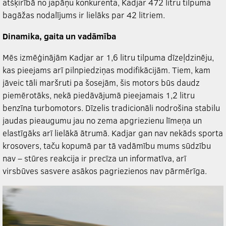
atšķirībā no japāņu konkurenta, Kadjar 472 litru tilpuma
bagāžas nodalījums ir lielāks par 42 litriem.
Dinamika, gaita un vadāmība
Mēs izmēģinājām Kadjar ar 1,6 litru tilpuma dīzeļdzinēju,
kas pieejams arī pilnpiedziņas modifikācijām. Tiem, kam
jāveic tāli maršruti pa šosejām, šis motors būs daudz
piemērotāks, nekā piedāvājumā pieejamais 1,2 litru
benzīna turbomotors. Dīzelis tradicionāli nodrošina stabilu
jaudas pieaugumu jau no zema apgriezienu līmeņa un
elastīgāks arī lielākā ātrumā. Kadjar gan nav nekāds sporta
krosovers, taču kopumā par tā vadāmību mums sūdzību
nav – stūres reakcija ir precīza un informatīva, arī
virsbūves sasvere asākos pagriezienos nav pārmērīga.