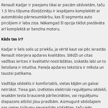
Renault Kadjar ir pieejams tikai ar piecām sēdvietām, taču
1,5 litru tilpuma dīzeļdzinēju ir iespējams komplektēt ar
automātisko pārnesumkārbu, kas šī segmenta auto
pircējiem ir laba ziņa. Nākamgad šī opcija tikšot piedāvāta
arī komplektā ar benzīna motoru.
Kāds tas ir?
Kadjar ir liels solis uz priekšu, ja vērtē kaut vai pēc ierastās
Renault interjera apdares kvalitātes. Slēdži un citas
vadības ierīces ir kvalitatīvi nostrādātas, izskatās labi un to
lietošana ir intuitīva. Paneļa apdares tekstūra ir mīksta un
taustei patīkama.
Vadītāja sēdeklis ir komfortabls, vietas kājām un galvai
netrūkst. Tiesa gan, izvēloties elektriski regulējamu sēdekli,
iesakām testa braucienā pārliecināties, vai regulējumu
diapazons atbilst jūsu prasībām. Aizmugurē sēdošajiem
par vietas trūkumu nevajadzēs sūdzēties, taču mēs