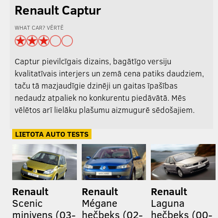
Renault Captur
WHAT CAR? VĒRTĒ
Captur pievilcīgais dizains, bagātīgo versiju
kvalitatīvais interjers un zemā cena patiks daudziem,
taču tā mazjaudīgie dzinēji un gaitas īpašības
nedaudz atpaliek no konkurentu piedāvātā. Mēs
vēlētos arī lielāku plašumu aizmugurē sēdošajiem.
LIETOTA AUTO TESTS
Renault
Renault
Renault
Scenic
Mégane
Laguna
minivens (03-
hečbeks (02-
hečbeks (00-