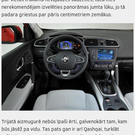
nerekomendējam izvelēties panorāmas jumta lūku, jo tā
padara griestus par pāris centimetriem zemākus.
Trijatā aizmugurē nebūs īpaši ērti, galvenokārt tam, kam
būs jāsēž pa vidu. Tas pats gan ir arī Qashqai, turklāt