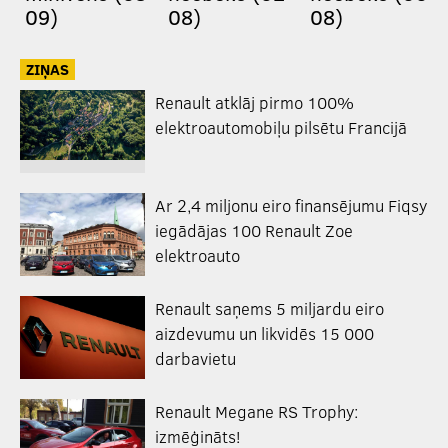
09)
08)
08)
ZIŅAS
Renault atklāj pirmo 100%
elektroautomobiļu pilsētu Francijā
Ar 2,4 miljonu eiro finansējumu Fiqsy
iegādājas 100 Renault Zoe
elektroauto
Renault saņems 5 miljardu eiro
aizdevumu un likvidēs 15 000
darbavietu
Renault Megane RS Trophy:
izmēģināts!