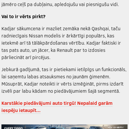
jāmēro ceļš pa dubļainu, apledojušu vai piesnigušu vidi.
Vai to ir vērts pirkt?
Kadjar sākumcena ir mazliet zemāka nekā Qashqai, taču
radniecīgais Nissan modelis ir ārkārtīgi populārs, kas
ietekmē arī tā tālākpārdošanas vērtību. Kadjar faktiski ir
tas pats auto, un jācer, ka Renault par to izdosies
pārliecināt arī pircējus.
Jebkurā gadījumā, tas ir pietiekami ietilpīgs un funkcionāls,
lai saņemtu labas atsauksmes no jaunām ģimenēm.
Mūsuprāt, Kadjar noteikti ir vērts izmēģināt, pirms izdarīt
izvēli par labu kādam no piedāvājumiem šajā segmentā.
Karstākie piedāvājumi auto tirgū! Nepalaid garām
iespēju ietaupīt...