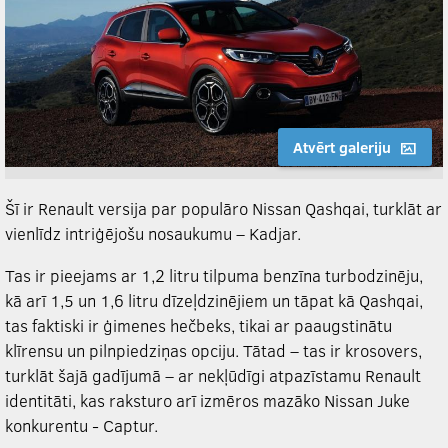
Atvērt galeriju
Šī ir Renault versija par populāro Nissan Qashqai, turklāt ar
vienlīdz intriģējošu nosaukumu – Kadjar.
Tas ir pieejams ar 1,2 litru tilpuma benzīna turbodzinēju,
kā arī 1,5 un 1,6 litru dīzeļdzinējiem un tāpat kā Qashqai,
tas faktiski ir ģimenes hečbeks, tikai ar paaugstinātu
klīrensu un pilnpiedziņas opciju. Tātad – tas ir krosovers,
turklāt šajā gadījumā – ar nekļūdīgi atpazīstamu Renault
identitāti, kas raksturo arī izmēros mazāko Nissan Juke
konkurentu - Captur.