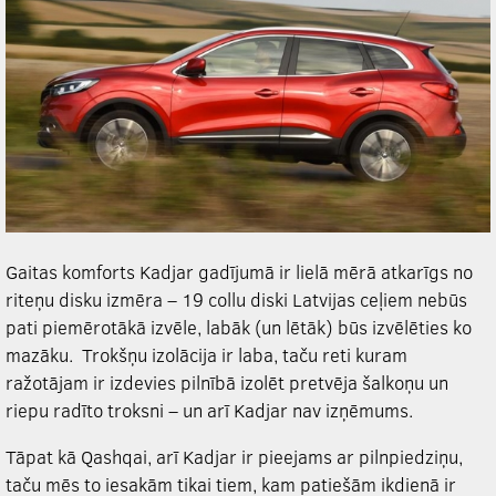
Gaitas komforts Kadjar gadījumā ir lielā mērā atkarīgs no
riteņu disku izmēra – 19 collu diski Latvijas ceļiem nebūs
pati piemērotākā izvēle, labāk (un lētāk) būs izvēlēties ko
mazāku. Trokšņu izolācija ir laba, taču reti kuram
ražotājam ir izdevies pilnībā izolēt pretvēja šalkoņu un
riepu radīto troksni – un arī Kadjar nav izņēmums.
Tāpat kā Qashqai, arī Kadjar ir pieejams ar pilnpiedziņu,
taču mēs to iesakām tikai tiem, kam patiešām ikdienā ir