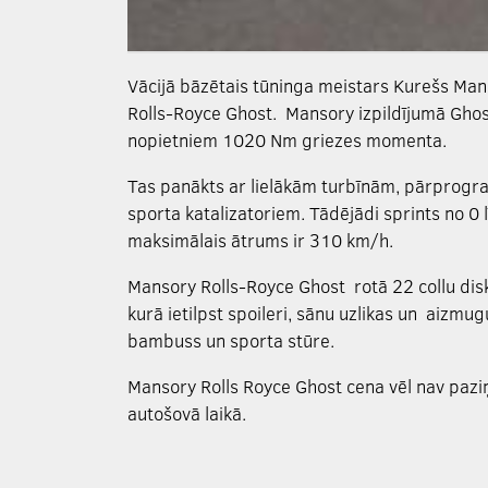
Vācijā bāzētais tūninga meistars Kurešs Manso
Rolls-Royce Ghost. Mansory izpildījumā Ghost
nopietniem 1020 Nm griezes momenta.
Tas panākts ar lielākām turbīnām, pārprogra
sporta katalizatoriem. Tādējādi sprints no 0
maksimālais ātrums ir 310 km/h.
Mansory Rolls-Royce Ghost rotā 22 collu disk
kurā ietilpst spoileri, sānu uzlikas un aizmug
bambuss un sporta stūre.
Mansory Rolls Royce Ghost cena vēl nav pazi
autošovā laikā.