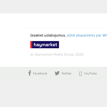
Iesakiet uzlabojumus,
sūtot atsauksmes par W
© Haymarket Media Group 2026
Facebook
Twitter
YouTube