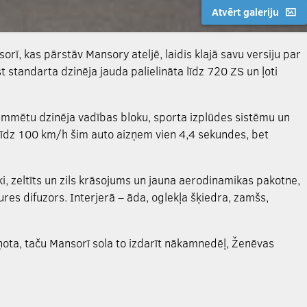
Atvērt galeriju
rī, kas pārstāv Mansory ateljē, laidis klajā savu versiju par
 standarta dzinēja jauda palielināta līdz 720 ZS un ļoti
mmētu dzinēja vadības bloku, sporta izplūdes sistēmu un
 līdz 100 km/h šim auto aizņem vien 4,4 sekundes, bet
i, zeltīts un zils krāsojums un jauna aerodinamikas pakotne,
ures difuzors. Interjerā – āda, oglekļa šķiedra, zamšs,
ņota, taču Mansorī sola to izdarīt nākamnedēļ, Ženēvas