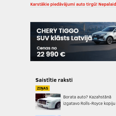
Karstākie piedāvājumi auto tirgū! Nepalaid
Saistītie raksti
ZIŅAS
Borata auto? Kazahstānā
izgatavo Rolls-Royce kopiju