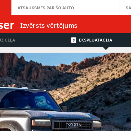
ATSAUKSMES PAR ŠO AUTO
S
ser
Izvērsts vērtējums
UZ CEĻA
EKSPLUATĀCIJĀ