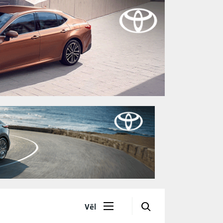
🔎
Vēl