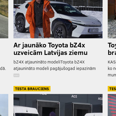
Ar jaunāko Toyota bZ4x
To
uzveicām Latvijas ziemu
br
bZ4X atjaunināto modeliToyota bZ4X
KAS
rdā.
atjaunināto modeli pagājušogad iepazinām
ko n
mum
…
TESTA BRAUCIENS
TES