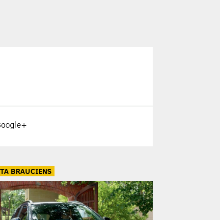
oogle+
TA BRAUCIENS