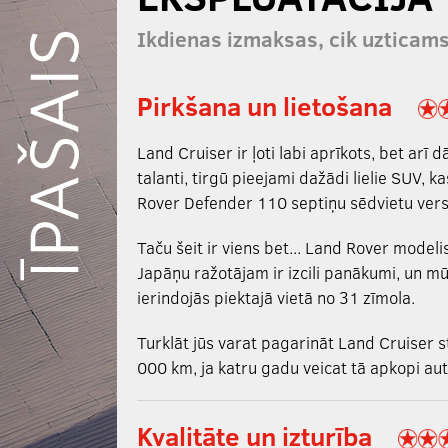
Ikdienas izmaksas, cik uzticams
Pirkšana un lietošana
Land Cruiser ir ļoti labi aprīkots, bet arī
talanti, tirgū pieejami dažādi lielie SUV, 
Rover Defender 110 septiņu sēdvietu versij
Taču šeit ir viens bet... Land Rover modeli
Japāņu ražotājam ir izcili panākumi, un 
ierindojās piektajā vietā no 31 zīmola.
Turklāt jūs varat pagarināt Land Cruiser s
000 km, ja katru gadu veicat tā apkopi aut
Kvalitāte un izturība