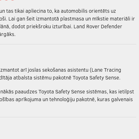
 un tas tikai apliecina to, ka automobilis orientēts uz
oši. Lai gan šeit izmantotā plastmasa un mīkstie materiāli ir
ā plānā, dodot priekšroku izturībai. Land Rover Defender
ārgāks.
izmantot arī joslas sekošanas asistentu (Lane Tracing
vadītāja atbalsta sistēmu pakotnē Toyota Safety Sense.
nākās paaudzes Toyota Safety Sense sistēmas, kas ietilpst
ošības aprīkojuma un tehnoloģiju pakotnē, kuras galvenais