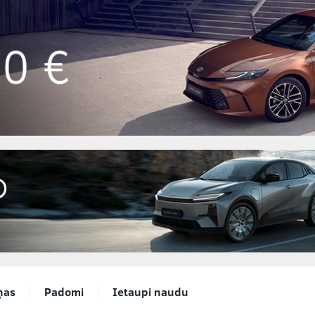
ņas
Padomi
Ietaupi naudu