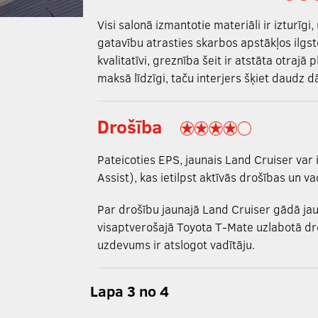
Visi salonā izmantotie materiāli ir izturīgi,
gatavību atrasties skarbos apstākļos ilgst
kvalitatīvi, greznība šeit ir atstāta otraj
maksā līdzīgi, taču interjers šķiet daudz d
Drošība
Pateicoties EPS, jaunais Land Cruiser var 
Assist), kas ietilpst aktīvās drošības un 
Par drošību jaunajā Land Cruiser gādā jau
visaptverošajā Toyota T-Mate uzlabotā dr
uzdevums ir atslogot vadītāju.
Lapa 3 no 4