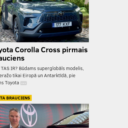
yota Corolla Cross pirmais
auciens
 TAS IR? Būdams superglobāls modelis,
eražo tikai Eiropā un Antarktīdā, pie
s Toyota
…
TA BRAUCIENS