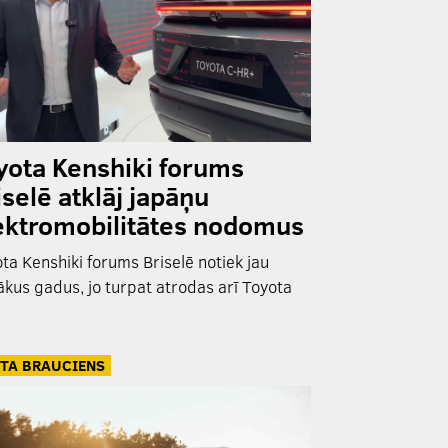
yota Kenshiki forums
iselē atklāj japāņu
ektromobilitātes nodomus
ta Kenshiki forums Briselē notiek jau
ākus gadus, jo turpat atrodas arī Toyota
TA BRAUCIENS