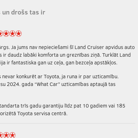
 un drošs tas ir
 dārgs. Ja jums nav nepieciešami šī Land Cruiser apvidus auto
kas ir daudz labāki komforta un greznības ziņā. Turklāt Land
a ir fantastiska gan uz ceļa, gan bezceļa apstākļos.
s nevar konkurēt ar Toyota, ja runa ir par uzticamību.
mūsu 2024. gada “What Car” uzticamības aptaujā tas
tandarta trīs gadu garantiju līdz pat 10 gadiem vai 185
orizētā Toyota servisa centrā.