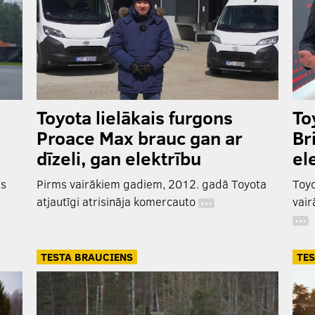
Toyota lielākais furgons
To
Proace Max brauc gan ar
Br
dīzeli, gan elektrību
el
as
Pirms vairākiem gadiem, 2012. gadā Toyota
Toyo
atjautīgi atrisināja komercauto
vair
…
…
TESTA BRAUCIENS
TES