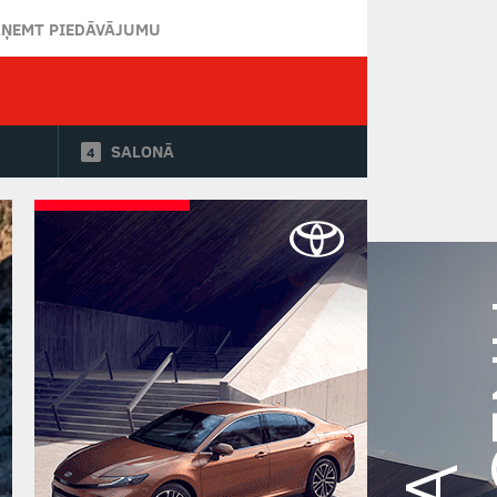
AŅEMT PIEDĀVĀJUMU
SALONĀ