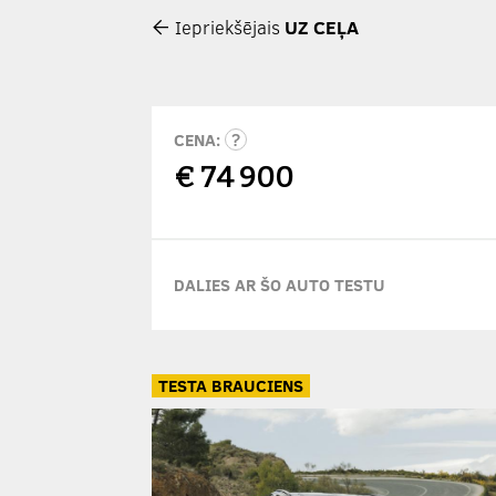
Iepriekšējais
UZ CEĻA
CENA:
€
74 900
DALIES AR ŠO AUTO TESTU
TESTA BRAUCIENS