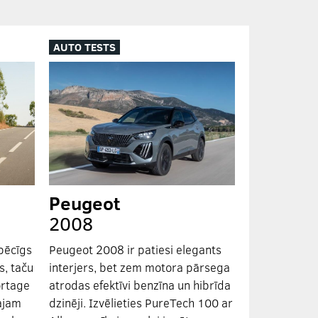
AUTO TESTS
Peugeot
2008
pēcīgs
Peugeot 2008 ir patiesi elegants
s, taču
interjers, bet zem motora pārsega
ortage
atrodas efektīvi benzīna un hibrīda
ajam
dzinēji. Izvēlieties PureTech 100 ar