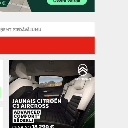
AŅEMT PIEDĀVĀJUMU