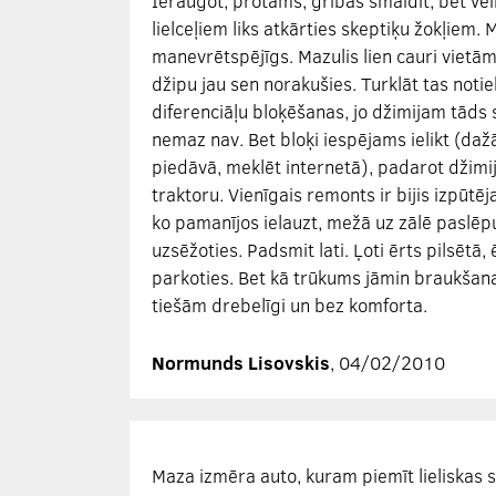
Ieraugot, protams, gribās smaidīt, bet ve
lielceļiem liks atkārties skeptiķu žokļiem. 
manevrētspējīgs. Mazulis lien cauri vietām
džipu jau sen norakušies. Turklāt tas noti
diferenciāļu bloķēšanas, jo džimijam tāds
nemaz nav. Bet bloķi iespējams ielikt (da
piedāvā, meklēt internetā), padarot džimi
traktoru. Vienīgais remonts ir bijis izpūtē
ko pamanījos ielauzt, mežā uz zālē paslē
uzsēžoties. Padsmit lati. Ļoti ērts pilsētā,
parkoties. Bet kā trūkums jāmin braukšana
tiešām drebelīgi un bez komforta.
Normunds Lisovskis
, 04/02/2010
Maza izmēra auto, kuram piemīt lieliskas 