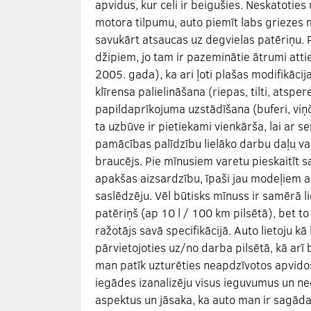
apvidus, kur celi ir beigušies. Neskatoties 
motora tilpumu, auto piemīt labs griezes
savukārt atsaucas uz degvielas patēriņu. 
džipiem, jo tam ir pazeminātie ātrumi atti
2005. gada), ka ari ļoti plašas modifikācij
klīrensa palielināšana (riepas, tilti, atsper
papildaprīkojuma uzstādīšana (buferi, viņča
ta uzbūve ir pietiekami vienkārša, lai ar se
pamācības palīdzību lielāko darbu daļu va
braucējs. Pie mīnusiem varetu pieskaitīt s
apakšas aizsardzību, īpaši jau modeļiem ar 
saslēdzēju. Vēl būtisks mīnuss ir samērā li
patēriņš (ap 10 l / 100 km pilsētā), bet to
ražotājs savā specifikācijā. Auto lietoju kā
pārvietojoties uz/no darba pilsētā, kā arī b
man patīk uzturēties neapdzīvotos apvido
iegādes izanalizēju visus ieguvumus un ne
aspektus un jāsaka, ka auto man ir sagādaj