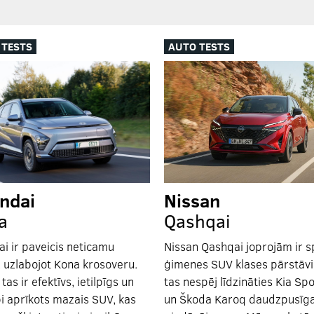
 TESTS
AUTO TESTS
ndai
Nissan
a
Qashqai
i ir paveicis neticamu
Nissan Qashqai joprojām ir s
 uzlabojot Kona krosoveru.
ģimenes SUV klases pārstāvi
as ir efektīvs, ietilpīgs un
tas nespēj līdzināties Kia Sp
abi aprīkots mazais SUV, kas
un Škoda Karoq daudzpusīg