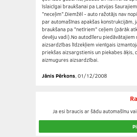
īslaicīgai braukšanai pa Latvijas šaurajiem
"neceļim".Diemžēl - auto ražotājs nav nop
par automašīnas apakšas konstrukcijām, j
braukšana pa "netīriem" ceļiem (pārāk atk
devēju vadi).No autodīleru piedāvātajiem
aizsardzības līdzekļiem vienīgais izmantoj
priekšas aizsargstienis un piekabes āķis, d
aizmugures aizsardzībai.
Jānis Pērkons
, 01/12/2008
Ra
Ja esi braucis ar šādu automašīnu vai 
P