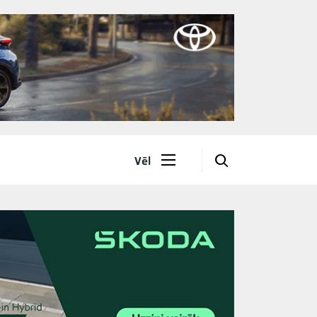
🔎
Vēl