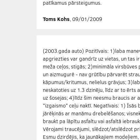
patīkamus pārsteigumus.
Toms Kohs
, 09/01/2009
(2003.gada auto) Pozitīvais: 1)laba mane
apgriezties var gandrīz uz vietas, un tas ir
meža ceļos, stigās; 2)minimāla virsbūves 
un aizmugurē - nav grūtību pārvarēt stra
kāpumus/kritumus, nelielus grāvjus; 3)la
neskatoties uz 1.3 dzinēju, līdz ar to ērts a
uz šosejas; 4)līdz šim neesmu braucis ar au
"izgaismo" ceļu naktī. Negatīvais: 1) Īsās 
jārēķinās ar manāmu drebelēšanos; visne
braukt pa lāpītu asfaltu vai asfaltā iebrau
Vērojami traucējumi, slēdzot/atslēdzot prie
Esmu dzirdējis, ka jaunākajiem modeļiem,