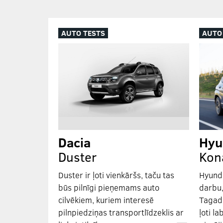
AUTO TESTS
AUTO
Dacia
Hyu
Duster
Kon
Duster ir ļoti vienkāršs, taču tas
Hyunda
būs pilnīgi pieņemams auto
darbu,
cilvēkiem, kuriem interesē
Tagad t
pilnpiedziņas transportlīdzeklis ar
ļoti l