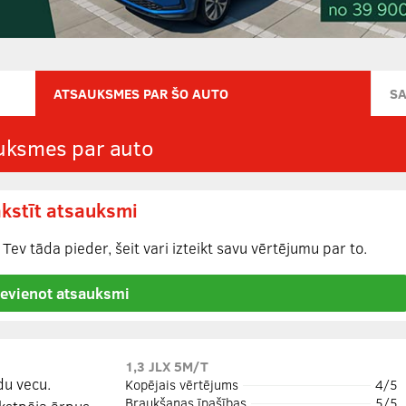
ATSAUKSMES PAR ŠO AUTO
S
uksmes par auto
kstīt atsauksmi
Tev tāda pieder, šeit vari izteikt savu vērtējumu par to.
ievienot atsauksmi
1,3 JLX 5M/T
du vecu.
Kopējais vērtējums
4/5
Braukšanas īpašības
5/5