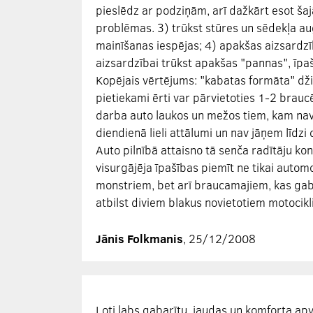
pieslēdz ar podziņām, arī dažkārt esot ša
problēmas. 3) trūkst stūres un sēdekļa a
mainīšanas iespējas; 4) apakšas aizsardzī
aizsardzībai trūkst apakšas "pannas", īpa
Kopējais vērtējums: "kabatas formāta" dži
pietiekami ērti var pārvietoties 1-2 braucēj
darba auto laukos un mežos tiem, kam nav
diendienā lieli attālumi un nav jāņem līdz
Auto pilnībā attaisno tā senča radītāju kon
visurgājēja īpašības piemīt ne tikai autom
monstriem, bet arī braucamajiem, kas gab
atbilst diviem blakus novietotiem motocikl
Jānis Folkmanis
, 25/12/2008
Ļoti labs gabarītu, jaudas un komforta ap