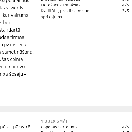
ikstpēja ārpus
Lietošanas izmaksas
4/5
Mazs, viegls,
Kvalitāte, praktiskums un
3/5
, kur vairums
aprīkojums
ek bez
 standartā
žādas firmas
ju par īstenu
ja sametināšana,
pušās celma
 ērti manevrēt,
 pa šoseju -
1,3 JLX 5M/T
spējas pārvarēt
Kopējais vērtējums
4/5