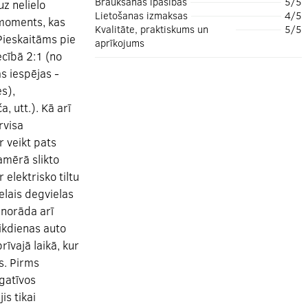
Braukšanas īpašības
5/5
uz nelielo
Lietošanas izmaksas
4/5
 moments, kas
Kvalitāte, praktiskums un
5/5
Pieskaitāms pie
aprīkojums
ecībā 2:1 (no
as iespējas -
es),
, utt.). Kā arī
rvisa
r veikt pats
amērā slikto
elektrisko tiltu
elais degvielas
 norāda arī
 ikdienas auto
rīvajā laikā, kur
s. Pirms
gatīvos
is tikai