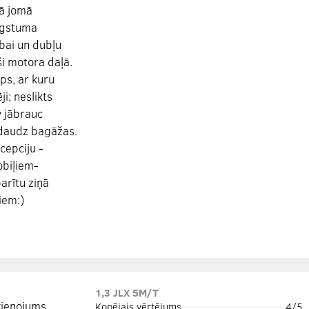
jā jomā
ugstuma
bai un dubļu
ši motora daļā.
ps, ar kuru
i; neslikts
 jābrauc
i daudz bagāžas.
cepciju -
obiļiem-
arītu ziņā
iem:)
1,3 JLX 5M/T
vienojums
Kopējais vērtējums
4/5