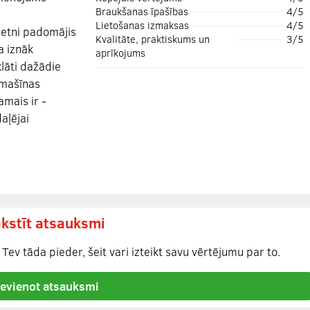
Braukšanas īpašības
4/5
Lietošanas izmaksas
4/5
ietni padomājis
Kvalitāte, praktiskums un
3/5
a iznāk
aprīkojums
lāti dažādie
 mašīnas
amais ir -
aļējai
kstīt atsauksmi
Tev tāda pieder, šeit vari izteikt savu vērtējumu par to.
ievienot atsauksmi