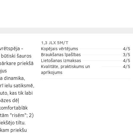
1,3 JLX 5M/T
vrētspēja -
Kopējais vērtējums
4/5
Braukšanas īpašības
3/5
 būtiski šauros
Lietošanas izmaksas
4/5
pārkare priekšā
Kvalitāte, praktiskums un
4/5
ujus
aprīkojums
ba dinamika,
rī ielu satiksmē,
to, kas tik labi
bāzes dēļ
komfortablāk
ktām "risēm"; 2)
kšējo tiltu.
 kam priekšu