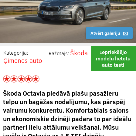
Atvērt galeriju
Škoda
Iepriekšējo
Kategorija:
Ražotājs:
modeļu lietotu
Ģimenes auto
auto testi
Škoda Octavia piedāvā plašu pasažieru
telpu un bagāžas nodalījumu, kas pārspēj
vairumu konkurentu. Komfortablais salons
un ekonomiskie dzinēji padara to par ideālu
partneri lielu attālumu veikšanai. Mūsu
izvēle ir Octavia ar 1.5 TSI dzinēju.