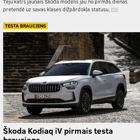
Teju katrs jaunais Škoda modelis jau no pirmās dienas
pretendē uz savas klases dižpārdokļa statusu,
…
TESTA BRAUCIENS
Škoda Kodiaq iV pirmais testa
brauciens