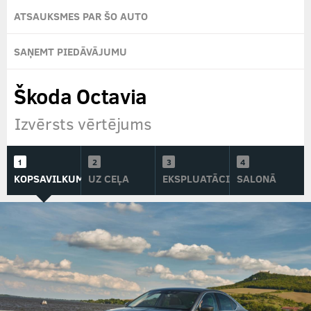
ATSAUKSMES PAR ŠO AUTO
SAŅEMT PIEDĀVĀJUMU
Škoda Octavia
Izvērsts vērtējums
KOPSAVILKUMS
UZ CEĻA
EKSPLUATĀCIJĀ
SALONĀ