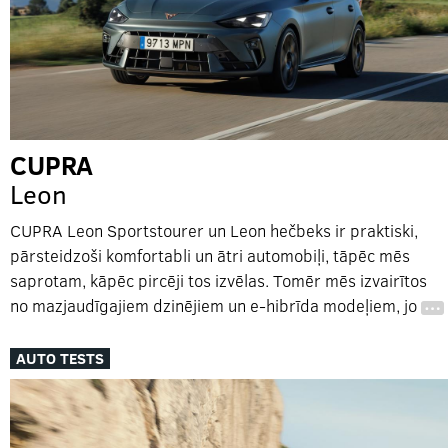
CUPRA
Leon
CUPRA Leon Sportstourer un Leon hečbeks ir praktiski,
pārsteidzoši komfortabli un ātri automobiļi, tāpēc mēs
saprotam, kāpēc pircēji tos izvēlas. Tomēr mēs izvairītos
no mazjaudīgajiem dzinējiem un e-hibrīda modeļiem, jo
…
AUTO TESTS