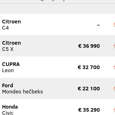
Citroen
–
C4
Citroen
€ 36 990
C5 X
CUPRA
€ 32 700
Leon
Ford
€ 22 100
Mondeo hečbeks
Honda
€ 35 290
Civic