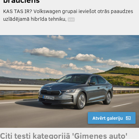
KAS TAS IR? Volkswagen grupai ieviešot otrās paaudzes
uzlādējamā hibrīda tehniku,
…
Atvērt galeriju
Citi testi kategorijā 'Ģimenes auto'