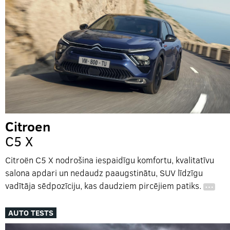
Citroen
C5 X
Citroën C5 X nodrošina iespaidīgu komfortu, kvalitatīvu
salona apdari un nedaudz paaugstinātu, SUV līdzīgu
vadītāja sēdpozīciju, kas daudziem pircējiem patiks.
…
AUTO TESTS