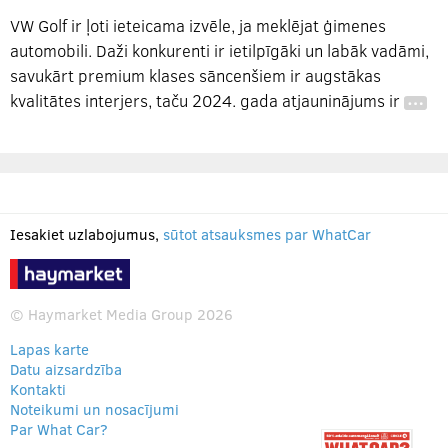
VW Golf ir ļoti ieteicama izvēle, ja meklējat ģimenes
automobili. Daži konkurenti ir ietilpīgāki un labāk vadāmi,
savukārt premium klases sāncenšiem ir augstākas
kvalitātes interjers, taču 2024. gada atjauninājums ir
…
Iesakiet uzlabojumus,
sūtot atsauksmes par WhatCar
© Haymarket Media Group 2026
Lapas karte
Datu aizsardzība
Kontakti
Noteikumi un nosacījumi
Par What Car?