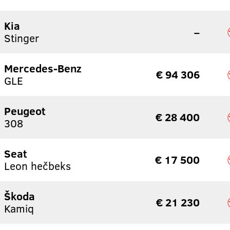
Kia
–
Stinger
Mercedes-Benz
€ 94 306
GLE
Peugeot
€ 28 400
308
Seat
€ 17 500
Leon hečbeks
Škoda
€ 21 230
Kamiq