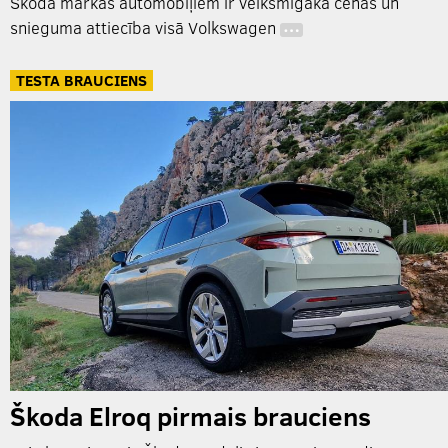
Škoda markas automobiļiem ir veiksmīgākā cenas un
snieguma attiecība visā Volkswagen
…
TESTA BRAUCIENS
Škoda Elroq pirmais brauciens