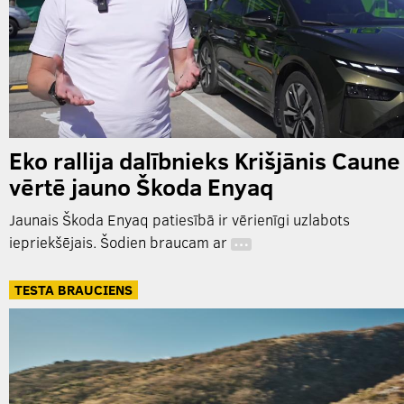
Eko rallija dalībnieks Krišjānis Caune
vērtē jauno Škoda Enyaq
Jaunais Škoda Enyaq patiesībā ir vērienīgi uzlabots
iepriekšējais. Šodien braucam ar
…
TESTA BRAUCIENS