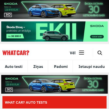
🔎
Vēl
Auto testi
Ziņas
Padomi
Ietaupi naudu
WHAT CAR? AUTO TESTS