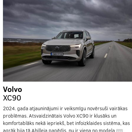
Volvo
XC90
2024. gada atjauninājumi ir veiksmīgu novērsuši vairākas
problēmas. Atsvaidzinātais Volvo XC90 ir klusāks un
komfortablāks nekā iepriekš, bet infoizklaides sistēma, kas
agrāk bija tā Ahilleja papēdis, nu ir viena no modeļa