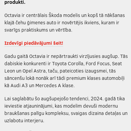
produkti.
Octavia ir centrālais Škoda modelis un kopš tā nākšanas
klajā čehu ģimenes auto ir novērtējis ikviens, kuram ir
svarīgs praktiskums un vērtība.
Izdevīgi piedāvājumi šeit!
Gadu gaitā Octavia ir nepārtraukti virzījusies augšup. Tās
dabiskie konkurenti ir Toyota Corolla, Ford Focus, Seat
Leon un Opel Astra, taču, pateicoties izaugsmei, tās
sāncenšu lokā nonāk arī tādi premium klases automobiļi
kā Audi A3 un Mercedes A klase.
Lai saglabātu šo augšupejošo tendenci, 2024. gadā tika
ieviestie atjauninājumi, kas modelim devuši modernu
braukšanas palīgu kompleksu, svaigas dizaina detaļas un
uzlabotu interjeru.