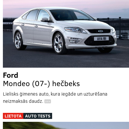
Ford
Mondeo (07-) hečbeks
Lielisks ģimenes auto, kura iegāde un uzturēšana
neizmaksās daudz.
…
LIETOTA
AUTO TESTS