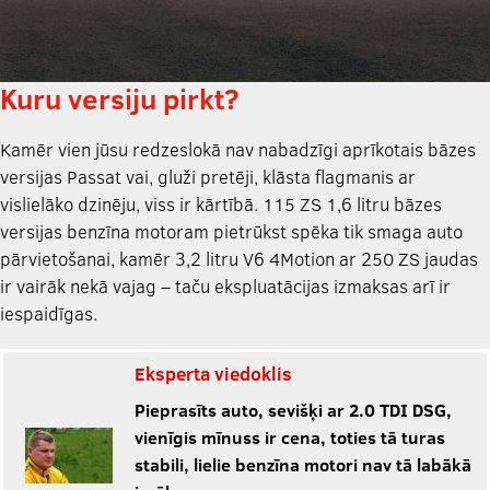
Kuru versiju pirkt?
Kamēr vien jūsu redzeslokā nav nabadzīgi aprīkotais bāzes
versijas Passat vai, gluži pretēji, klāsta flagmanis ar
vislielāko dzinēju, viss ir kārtībā. 115 ZS 1,6 litru bāzes
versijas benzīna motoram pietrūkst spēka tik smaga auto
pārvietošanai, kamēr 3,2 litru V6 4Motion ar 250 ZS jaudas
ir vairāk nekā vajag – taču ekspluatācijas izmaksas arī ir
iespaidīgas.
Eksperta viedoklis
Pieprasīts auto, sevišķi ar 2.0 TDI DSG,
vienīgis mīnuss ir cena, toties tā turas
stabili, lielie benzīna motori nav tā labākā