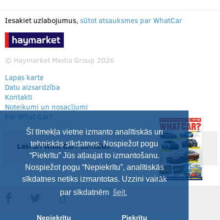
Iesakiet uzlabojumus,
sūtot atsauksmes par WhatCar
© Haymarket Media Group 2026
Lapas karte
Datu aizsardzība
Kontakti
Noteikumi un nosacījumi
Par What Car?
Šī tīmekļa vietne izmanto analītiskās un
tehniskās sīkdatnes. Nospiežot pogu
Lasi arī What Car? žurnālus
“Piekrītu” Jūs atļaujat to izmantošanu.
Nospiežot pogu “Nepiekrītu”, analītiskās
sīkdatnes netiks izmantotas. Uzzini vairāk
par sīkdatnēm
šeit.
Nepiekrītu
Piekrītu