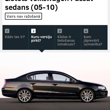
sedans (05-10)
Vairs nav ražošanā
Kāds tas ir?
Kuru versiju
Kādas ir
Kam
pirkt?
lietošanas
jāpievērš
izmaksas?
uzmanība?