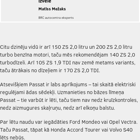
izvēle
Matīss Mežaks
BRC autocentra eksperts
Citu dzinēju vidū ir arī 150 ZS 2,0 litru un 200 ZS 2,0 litru
turbo benzīna motori, taču mēs rekomendējam 140 ZS 2,0
turbodīzeli. Arī 105 ZS 1,9 TDI nav zemē metams variants,
taču ātrākais no dīzeļiem ir 170 ZS 2,0 TDI.
Atsevišķiem Passat ir labs aprīkojums – tai skaitā elektriski
regulējami ādas sēdekļi. Uzmanieties no bāzes līmeņa
Passat – tie varbūt ir lēti, taču tiem nav nedz kruīzkontroles,
nedz aizmugures skaļruņu, nedz arī elkoņu balstu.
Par lētu naudu var iegādāties Ford Mondeo vai Opel Vectra.
Taču Passat, tāpat kā Honda Accord Tourer vai Volvo S40
lēts nebūs.