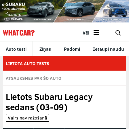
🔎
Vēl
Auto testi
Ziņas
Padomi
Ietaupi naudu
LIETOTA AUTO TESTS
ATSAUKSMES PAR ŠO AUTO
Lietots Subaru Legacy
sedans (03-09)
Vairs nav ražošanā