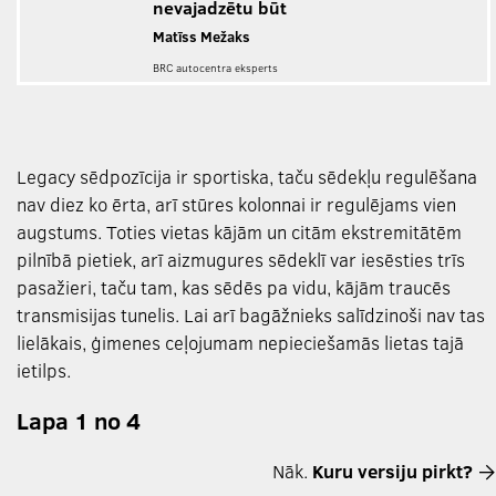
nevajadzētu būt
Matīss Mežaks
BRC autocentra eksperts
Legacy sēdpozīcija ir sportiska, taču sēdekļu regulēšana
nav diez ko ērta, arī stūres kolonnai ir regulējams vien
augstums. Toties vietas kājām un citām ekstremitātēm
pilnībā pietiek, arī aizmugures sēdeklī var iesēsties trīs
pasažieri, taču tam, kas sēdēs pa vidu, kājām traucēs
transmisijas tunelis. Lai arī bagāžnieks salīdzinoši nav tas
lielākais, ģimenes ceļojumam nepieciešamās lietas tajā
ietilps.
Lapa 1 no 4
Nāk.
Kuru versiju pirkt?