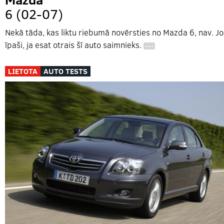
6 (02-07)
Nekā tāda, kas liktu riebumā novērsties no Mazda 6, nav. Jo
īpaši, ja esat otrais šī auto saimnieks.
…
LIETOTA
AUTO TESTS