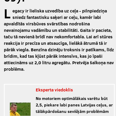
L
egacy ir lieliska uzvedība uz ceļa - pilnpiedziņa
sniedz fantastisku saķeri ar ceļu, kamēr labi
apvaldītās virsbūves svārstības nodrošina
nevainojamu vadāmību un stabilitāti. Gaita ir pacieta,
taču tā nevienā brīdī nav nekomfortabla. Lai arī stūres
reakcija ir precīza un atsaucīga, lielākā ātrumā tā ir
pārāk viegla. Benzīna dzinēju troksnis ir patīkams, līdz
brīdim, kad tas kļūst pārāk intensīvs, kas jo īpaši
attiecināms uz 2,0 litru agregātu. Pretvēja šalkoņa nav
problēma.
Eksperta viedoklis
No motoriem optimālākais varētu būt
2,5, piekare labi panes Latvijas ceļus, ar
tālākpārdošanu sevišķām problēmām