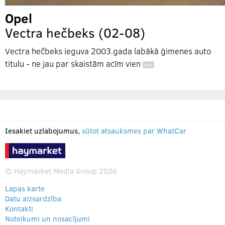
Opel
Vectra hečbeks (02-08)
Vectra hečbeks ieguva 2003.gada labākā ģimenes auto
titulu - ne jau par skaistām acīm vien
…
Iesakiet uzlabojumus,
sūtot atsauksmes par WhatCar
© Haymarket Media Group 2026
Lapas karte
Datu aizsardzība
Kontakti
Noteikumi un nosacījumi