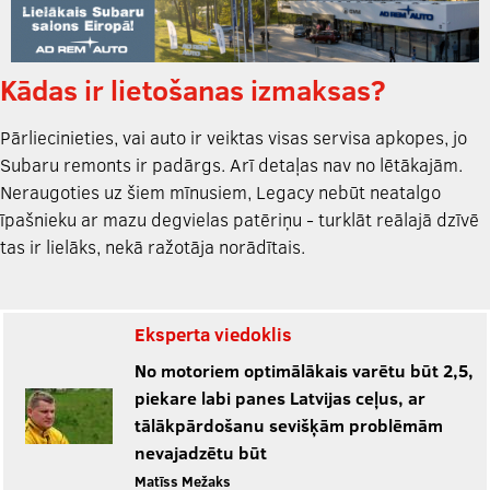
Kādas ir lietošanas izmaksas?
Pārliecinieties, vai auto ir veiktas visas servisa apkopes, jo
Subaru remonts ir padārgs. Arī detaļas nav no lētākajām.
Neraugoties uz šiem mīnusiem, Legacy nebūt neatalgo
īpašnieku ar mazu degvielas patēriņu - turklāt reālajā dzīvē
tas ir lielāks, nekā ražotāja norādītais.
Eksperta viedoklis
No motoriem optimālākais varētu būt 2,5,
piekare labi panes Latvijas ceļus, ar
tālākpārdošanu sevišķām problēmām
nevajadzētu būt
Matīss Mežaks