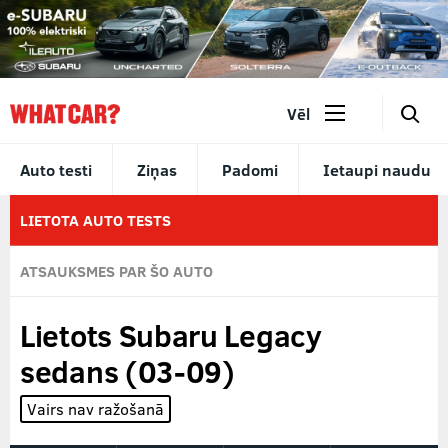
🔎
Vēl
Auto testi
Ziņas
Padomi
Ietaupi naudu
LIETOTA AUTO TESTS
ATSAUKSMES PAR ŠO AUTO
Lietots Subaru Legacy
sedans (03-09)
Vairs nav ražošanā