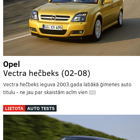
Opel
Vectra hečbeks (02-08)
Vectra hečbeks ieguva 2003.gada labākā ģimenes auto
titulu - ne jau par skaistām acīm vien
…
LIETOTA
AUTO TESTS