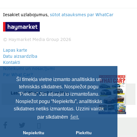
Iesakiet uzlabojumus,
sūtot atsauksmes par WhatCar
© Haymarket Media Group 2026
Lapas karte
Datu aizsardzība
Kontakti
Noteikumi un nosacījumi
Par What Car?
Šī tīmekļa vietne izmanto analītiskās un
tehniskās sīkdatnes. Nospiežot pogu
Lasi arī What Car? žurnālus
“Piekrītu” Jūs atļaujat to izmantošanu.
Nospiežot pogu “Nepiekrītu”, analītiskās
sīkdatnes netiks izmantotas. Uzzini vairāk
par sīkdatnēm
šeit.
Nepiekrītu
Piekrītu