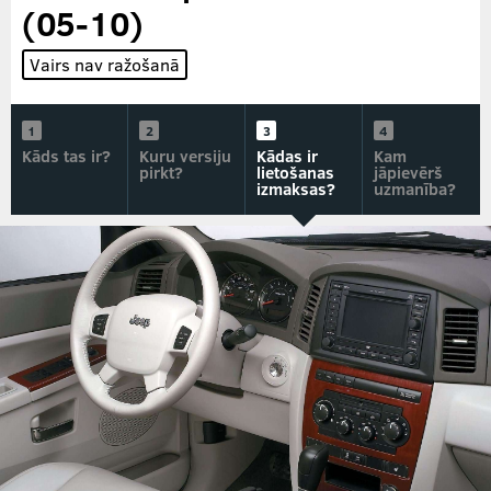
(05-10)
Vairs nav ražošanā
Kāds tas ir?
Kuru versiju
Kādas ir
Kam
pirkt?
lietošanas
jāpievērš
izmaksas?
uzmanība?