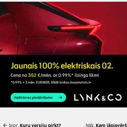
Iepr.
Kuru versiju pirkt?
Nāk.
Kam jāpievērš