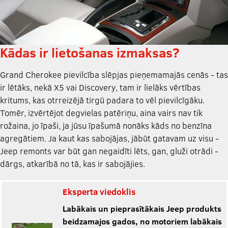
Kādas ir lietošanas izmaksas?
Grand Cherokee pievilcība slēpjas pieņemamajās cenās - tas
ir lētāks, nekā X5 vai Discovery, tam ir lielāks vērtības
kritums, kas otrreizējā tirgū padara to vēl pievilcīgāku.
Tomēr, izvērtējot degvielas patēriņu, aina vairs nav tik
rožaina, jo īpaši, ja jūsu īpašumā nonāks kāds no benzīna
agregātiem. Ja kaut kas sabojājas, jābūt gatavam uz visu -
Jeep remonts var būt gan negaidīti lēts, gan, gluži otrādi -
dārgs, atkarībā no tā, kas ir sabojājies.
Eksperta viedoklis
Labākais un pieprasītākais Jeep produkts
beidzamajos gados, no motoriem labākais