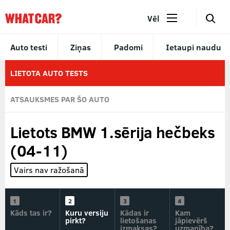
🔎
Vēl
Auto testi
Ziņas
Padomi
Ietaupi naudu
LIETOTA AUTO TESTS
ATSAUKSMES PAR ŠO AUTO
Lietots BMW 1.sērija hečbeks
(04-11)
Vairs nav ražošanā
Kāds tas ir?
Kuru versiju
Kādas ir
Kam
pirkt?
lietošanas
jāpievērš
izmaksas?
uzmanība?