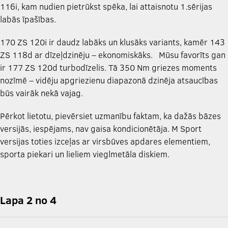
116i, kam nudien pietrūkst spēka, lai attaisnotu 1.sērijas
labās īpašības.
170 ZS 120i ir daudz labāks un klusāks variants, kamēr 143
ZS 118d ar dīzeļdzinēju – ekonomiskāks. Mūsu favorīts gan
ir 177 ZS 120d turbodīzelis. Tā 350 Nm griezes moments
nozīmē – vidēju apgriezienu diapazonā dzinēja atsaucības
būs vairāk nekā vajag.
Pērkot lietotu, pievērsiet uzmanību faktam, ka dažās bāzes
versijās, iespējams, nav gaisa kondicionētāja. M Sport
versijas toties izceļas ar virsbūves apdares elementiem,
sporta piekari un lieliem vieglmetāla diskiem.
Lapa 2 no 4