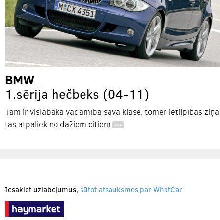
BMW
1.sērija hečbeks (04-11)
Tam ir vislabākā vadāmība savā klasē, tomēr ietilpības ziņā
tas atpaliek no dažiem citiem
…
Iesakiet uzlabojumus,
sūtot atsauksmes par WhatCar