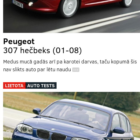
Peugeot
307 hečbeks (01-08)
Medus mucā gadās arī pa karotei darvas, taču kopumā šis
nav slikts auto par lētu naudu
…
LIETOTA
AUTO TESTS