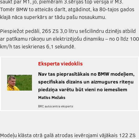
saukt par M1, jo, piemēram 3.sērijas top versija ir M3.
Tomēr BMW to atteicās darīt, atgādinot, ka 80-tajos gados
klajā nāca superkārs ar tādu pašu nosaukumu.
Piespiežot pedāli, 265 ZS 3,0 litru sešcilindru dzinējs atbild
ar patīkamu rūkoņu un elektrizējošu dinamiku – no 0 līdz 100
km/h tas ieskrienas 6,1 sekundē.
Eksperta viedoklis
Nav tas pieprasītākais no BMW modeļiem,
specifiskais dizains un aizmugures riteņu
piedziņa varētu būt vieni no iemesliem
Matīss Mežaks
BRC autocentra eksperts
Modeļu klāsta otrā galā atrodas ievērojami vājākais 122 ZS