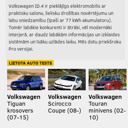
Volkswagen ID.4 ir pieklājīgs elektromobilis ar
praktisku salonu, lielisku drošības novērtējumu un
labu sniedzamību (īpaši ar 77 kWh akumulatoru).
Tomēr labākie konkurenti ir ātrāki, vēl modernāki
interjerā, ar daudz labākām informācijas un izklaides
sistēmām un īsāku uzlādes laiku. Mēs dotu priekšroku
Pro versijai.
LIETOTA AUTO TESTS
Volkswagen
Volkswagen
Volkswagen
Tiguan
Scirocco
Touran
krosovers
Coupe (08-)
minivens (02-
(07-15)
10)