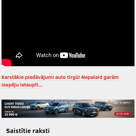
Karstākie piedāvājumi auto tirgū! Nepalaid garām
iespēju ietaupīt...
Saistītie raksti