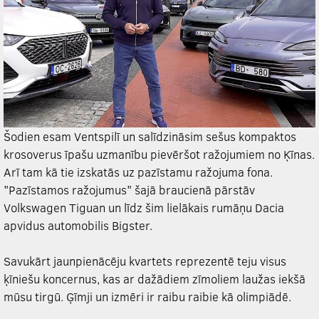
Šodien esam Ventspilī un salīdzināsim sešus kompaktos
krosoverus īpašu uzmanību pievēršot ražojumiem no Ķīnas.
Arī tam kā tie izskatās uz pazīstamu ražojuma fona.
"Pazīstamos ražojumus" šajā braucienā pārstāv
Volkswagen Tiguan un līdz šim lielākais rumāņu Dacia
apvidus automobilis Bigster.
Savukārt jaunpienācēju kvartets reprezentē teju visus
ķīniešu koncernus, kas ar dažādiem zīmoliem laužas iekšā
mūsu tirgū. Ģīmji un izmēri ir raibu raibie kā olimpiādē.