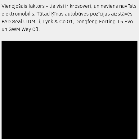
Vienojošais faktors - tie visi ir krosoveri, un neviens nav īsts
elektromobilis. Tātad Ķīnas autobūves pozīcijas aizstāvēs
BYD Seal U DMi-i, Lynk & Co 01, Dongfeng Forting T5 Evo
un GWM Wey 03.