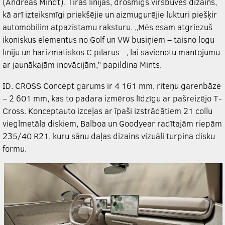
(Andreas Mindt). Tīras līnijas, drosmīgs virsbūves dizains,
kā arī izteiksmīgi priekšējie un aizmugurējie lukturi piešķir
automobilim atpazīstamu raksturu. „Mēs esam atgriezuš
ikoniskus elementus no Golf un VW busiņiem – taisno logu
līniju un harizmātiskos C pīlārus –, lai savienotu mantojumu
ar jaunākajām inovācijām,” papildina Mints.
ID. CROSS Concept garums ir 4 161 mm, riteņu garenbāze
– 2 601 mm, kas to padara izmēros līdzīgu ar pašreizējo T-
Cross. Konceptauto izceļas ar īpaši izstrādātiem 21 collu
vieglmetāla diskiem, Balboa un Goodyear radītajām riepām
235/40 R21, kuru sānu daļas dizains vizuāli turpina disku
formu.