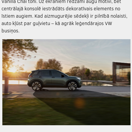
Vanilla Chai tonī. Uz ekrāniem redzami augu motīvi, bet
centrālajā konsolē iestrādāts dekoratīvais elements no
īstiem augiem. Kad aizmugurējie sēdekļi ir pilnībā nolaisti,
auto kļūst par guļvietu – kā agrāk leģendārajos VW
busiņos.