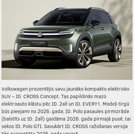
Volkswagen prezentējis savu jaunāko kompakto elektrisko
SUV – ID. CROSS Concept. Tas papildinās mazo
elektroauto klāstu pēc ID. 2all un ID. EVERY1. Modeļi tirgū
būs pieejami no 2026. gada: ID. Polo pasaules pirmizrāde
(balstīts uz ID. 2all) gaidāma 2026. gada pirmajā pusē, tai
sekos ID. Polo GTI. Savukārt ID. CROSS ražošanas versija
tiks prezentēta 2026. gada vasarā.