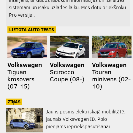
sistēmām un īsāku uzlādes laiku. Mēs dotu priekšroku
Pro versijai.
LIETOTA AUTO TESTS
Volkswagen
Volkswagen
Volkswagen
Tiguan
Scirocco
Touran
krosovers
Coupe (08-)
minivens (02-
(07-15)
10)
ZIŅAS
Jauns posms elektriskajā mobilitātē:
jaunais Volkswagen ID. Polo
pieejams iepriekšpasūtīšanai