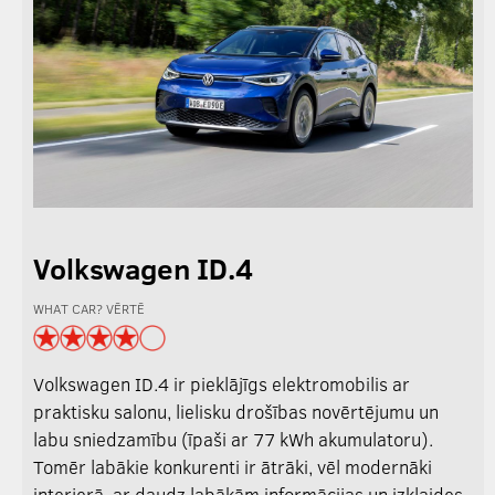
Volkswagen ID.4
WHAT CAR? VĒRTĒ
Volkswagen ID.4 ir pieklājīgs elektromobilis ar
praktisku salonu, lielisku drošības novērtējumu un
labu sniedzamību (īpaši ar 77 kWh akumulatoru).
Tomēr labākie konkurenti ir ātrāki, vēl modernāki
interjerā, ar daudz labākām informācijas un izklaides