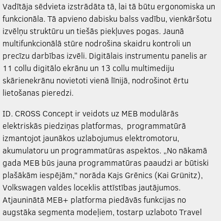
Vadītāja sēdvieta izstrādāta tā, lai tā būtu ergonomiska un
funkcionāla. Tā apvieno dabisku balss vadību, vienkāršotu
izvēlņu struktūru un tiešās piekļuves pogas. Jaunā
multifunkcionālā stūre nodrošina skaidru kontroli un
precīzu darbības izvēli. Digitālais instrumentu panelis ar
11 collu digitālo ekrānu un 13 collu multimediju
skārienekrānu novietoti vienā līnijā, nodrošinot ērtu
lietošanas pieredzi.
ID. CROSS Concept ir veidots uz MEB modulārās
elektriskās piedziņas platformas, programmatūrā
izmantojot jaunākos uzlabojumus elektromotoru,
akumulatoru un programmatūras aspektos. „No nākamā
gada MEB būs jauna programmatūras paaudzi ar būtiski
plašākām iespējām,” norāda Kajs Grēnics (Kai Grünitz),
Volkswagen valdes loceklis attīstības jautājumos.
Atjauninātā MEB+ platforma piedāvās funkcijas no
augstāka segmenta modeļiem, tostarp uzlaboto Travel