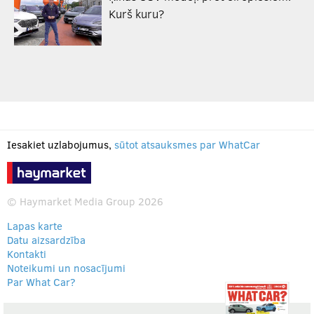
Kurš kuru?
Iesakiet uzlabojumus,
sūtot atsauksmes par WhatCar
© Haymarket Media Group 2026
Lapas karte
Datu aizsardzība
Kontakti
Noteikumi un nosacījumi
Par What Car?