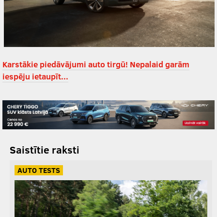
Karstākie piedāvājumi auto tirgū! Nepalaid garām
iespēju ietaupīt...
Saistītie raksti
AUTO TESTS