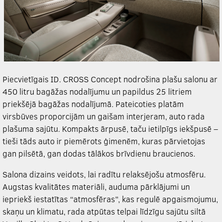
Piecvietīgais ID. CROSS Concept nodrošina plašu salonu ar
450 litru bagāžas nodalījumu un papildus 25 litriem
priekšējā bagāžas nodalījumā. Pateicoties platām
virsbūves proporcijām un gaišam interjeram, auto rada
plašuma sajūtu. Kompakts ārpusē, taču ietilpīgs iekšpusē –
tieši tāds auto ir piemērots ģimenēm, kuras pārvietojas
gan pilsētā, gan dodas tālākos brīvdienu braucienos.
Salona dizains veidots, lai radītu relaksējošu atmosfēru.
Augstas kvalitātes materiāli, auduma pārklājumi un
iepriekš iestatītas “atmosfēras”, kas regulē apgaismojumu,
skaņu un klimatu, rada atpūtas telpai līdzīgu sajūtu siltā