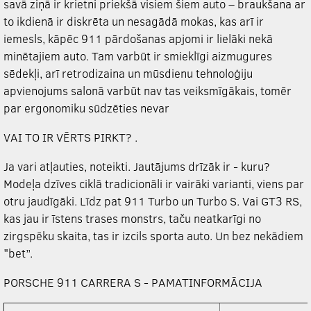
savā ziņā ir krietni priekšā visiem šiem auto – braukšana ar
to ikdienā ir diskrēta un nesagādā mokas, kas arī ir
iemesls, kāpēc 911 pārdošanas apjomi ir lielāki nekā
minētajiem auto. Tam varbūt ir smieklīgi aizmugures
sēdekļi, arī retrodizaina un mūsdienu tehnoloģiju
apvienojums salonā varbūt nav tas veiksmīgākais, tomēr
par ergonomiku sūdzēties nevar
VAI TO IR VĒRTS PIRKT? .
Ja vari atļauties, noteikti. Jautājums drīzāk ir - kuru?
Modeļa dzīves ciklā tradicionāli ir vairāki varianti, viens par
otru jaudīgāki. Līdz pat 911 Turbo un Turbo S. Vai GT3 RS,
kas jau ir īstens trases monstrs, taču neatkarīgi no
zirgspēku skaita, tas ir izcils sporta auto. Un bez nekādiem
"bet”.
PORSCHE 911 CARRERA S - PAMATINFORMĀCIJA