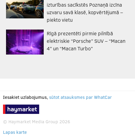
izturības sacīkstēs Poznaņā izcīna
uzvaru savā klasē, kopvērtējumā –
piekto vietu
Rīgā prezentēti pirmie pilnībā
elektriskie “Porsche” SUV – “Macan
4” un “Macan Turbo”
Iesakiet uzlabojumus,
sūtot atsauksmes par WhatCar
© Haymarket Media Group 2026
Lapas karte