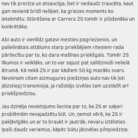
nav tik precīza un atsaucīga, bet ir nedaudz traucēta, kaut
gan nevienā brīdī nešķiet, ka griezes moments ko
ietekmētu. Stūrēšana ar Carrera 2S tomēr ir plūdenāka un
konkrētāka.
Abi auto ir vienlīdz gatavi mesties pagriezienos, un
palielinātais attālums starp priekšējiem riteņiem rada
pārliecību par to, ko dara mašīnas priekšgals. Tomēr 2S
līkumos ir veiklāks, un to var sajust pat salīdzinoši nelielā
ātrumā. Kā nekā 2S ir par kādiem 50 kg mazāks svars.
Nevienam citam aizmugures piedziņas auto nav tik ļoti
jāizstiepj transmisija, ja ražotājs izvēlas tam uzstādīt arī
priekšpiedziņu.
Jau dzinēja novietojums liecina par to, ka 2S ar saķeri
problēmām nevajadzētu būt. Un, ņemot vērā, ka 2S ir
pakļāvīgāks un ar to braukt ir jautrāk, nevaru iztēloties
īpaši daudz variantus, kāpēc būtu jāizvēlas pilnpiedziņa.