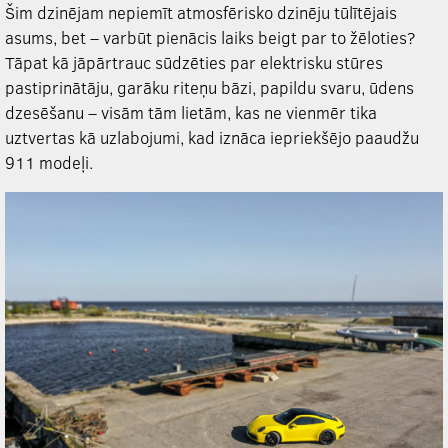
Šim dzinējam nepiemīt atmosfērisko dzinēju tūlītējais
asums, bet – varbūt pienācis laiks beigt par to žēloties?
Tāpat kā jāpārtrauc sūdzēties par elektrisku stūres
pastiprinātāju, garāku riteņu bāzi, papildu svaru, ūdens
dzesēšanu – visām tām lietām, kas ne vienmēr tika
uztvertas kā uzlabojumi, kad iznāca iepriekšējo paaudžu
911 modeļi.