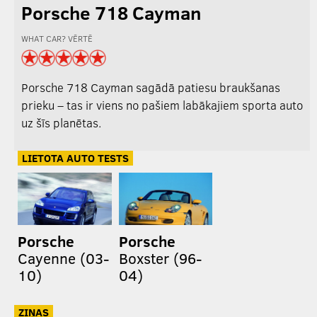
Porsche 718 Cayman
WHAT CAR? VĒRTĒ
Porsche 718 Cayman sagādā patiesu braukšanas
prieku – tas ir viens no pašiem labākajiem sporta auto
uz šīs planētas.
LIETOTA AUTO TESTS
Porsche
Porsche
Cayenne (03-
Boxster (96-
10)
04)
ZIŅAS