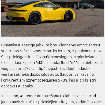
Dinamika ir spēcīga jebkurā braukšanas vai amortizatoru
stingrības režīmā. Vadāmība, kā ierasts, ir patīkama. Tā kā
911 priekšgals ir salīdzinoši nenoslogots, nepieciešams
tikai nedaudz piestrādāt, lai padarītu stūrēšanu pietiekami
vieglu un precīzu, un tāpēc izjust ceļu šķiet nedaudz
vienkāršāk nekā dažos citos auto. Šaubos, vai kāds no
konkurentiem (izņemot McLaren 570S, kas ir arī krietni
dārgāks) ir labāks.
Tiesa gan, 4S tomēr ar stūrēšanu tik labi neveicas. Kad
jauda novirzīta arī uz priekšējiem riteņiem, vadāmība vairs