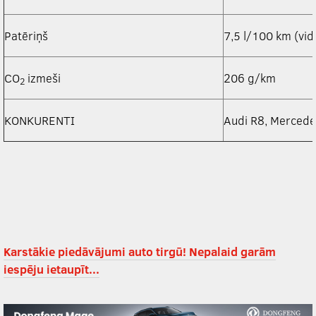
Patēriņš
7,5 l/100 km (vid
CO
izmeši
206 g/km
2
KONKURENTI
Audi R8, Merced
Karstākie piedāvājumi auto tirgū! Nepalaid garām
iespēju ietaupīt...