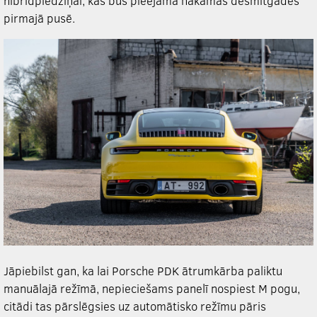
hibrīdpiedziņai, kas būs pieejama nākamās desmitgades
pirmajā pusē.
Jāpiebilst gan, ka lai Porsche PDK ātrumkārba paliktu
manuālajā režīmā, nepieciešams panelī nospiest M pogu,
citādi tas pārslēgsies uz automātisko režīmu pāris