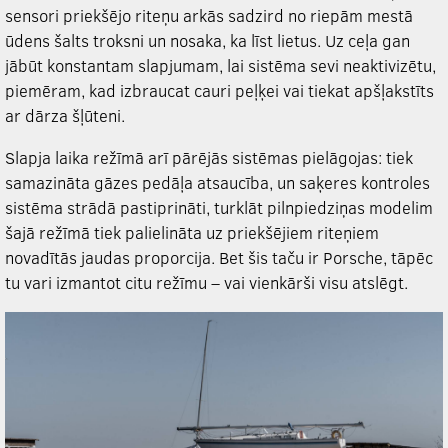
sensori priekšējo riteņu arkās sadzird no riepām mestā
ūdens šalts troksni un nosaka, ka līst lietus. Uz ceļa gan
jābūt konstantam slapjumam, lai sistēma sevi neaktivizētu,
piemēram, kad izbraucat cauri peļķei vai tiekat apšļakstīts
ar dārza šļūteni.
Slapja laika režīmā arī pārējās sistēmas pielāgojas: tiek
samazināta gāzes pedāļa atsaucība, un saķeres kontroles
sistēma strādā pastiprināti, turklāt pilnpiedziņas modelim
šajā režīmā tiek palielināta uz priekšējiem riteņiem
novadītās jaudas proporcija. Bet šis taču ir Porsche, tāpēc
tu vari izmantot citu režīmu – vai vienkārši visu atslēgt.