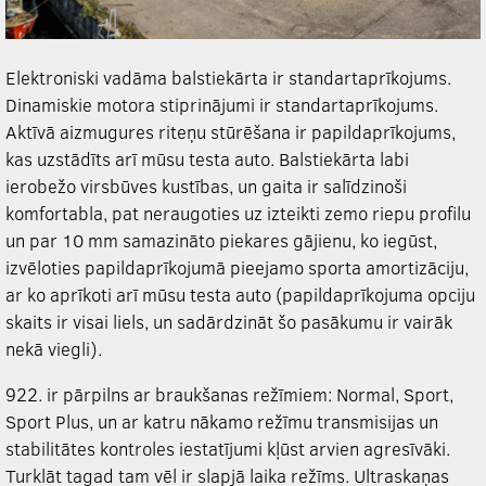
Elektroniski vadāma balstiekārta ir standartaprīkojums.
Dinamiskie motora stiprinājumi ir standartaprīkojums.
Aktīvā aizmugures riteņu stūrēšana ir papildaprīkojums,
kas uzstādīts arī mūsu testa auto. Balstiekārta labi
ierobežo virsbūves kustības, un gaita ir salīdzinoši
komfortabla, pat neraugoties uz izteikti zemo riepu profilu
un par 10 mm samazināto piekares gājienu, ko iegūst,
izvēloties papildaprīkojumā pieejamo sporta amortizāciju,
ar ko aprīkoti arī mūsu testa auto (papildaprīkojuma opciju
skaits ir visai liels, un sadārdzināt šo pasākumu ir vairāk
nekā viegli).
922. ir pārpilns ar braukšanas režīmiem: Normal, Sport,
Sport Plus, un ar katru nākamo režīmu transmisijas un
stabilitātes kontroles iestatījumi kļūst arvien agresīvāki.
Turklāt tagad tam vēl ir slapjā laika režīms. Ultraskaņas