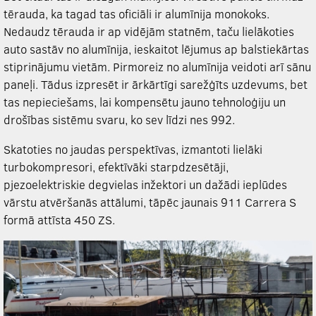
tērauda, ka tagad tas oficiāli ir alumīnija monokoks.
Nedaudz tērauda ir ap vidējām statnēm, taču lielākoties
auto sastāv no alumīnija, ieskaitot lējumus ap balstiekārtas
stiprinājumu vietām. Pirmoreiz no alumīnija veidoti arī sānu
paneļi. Tādus izpresēt ir ārkārtīgi sarežģīts uzdevums, bet
tas nepieciešams, lai kompensētu jauno tehnoloģiju un
drošības sistēmu svaru, ko sev līdzi nes 992.
Skatoties no jaudas perspektīvas, izmantoti lielāki
turbokompresori, efektīvāki starpdzesētāji,
pjezoelektriskie degvielas inžektori un dažādi ieplūdes
vārstu atvēršanās attālumi, tāpēc jaunais 911 Carrera S
formā attīsta 450 ZS.