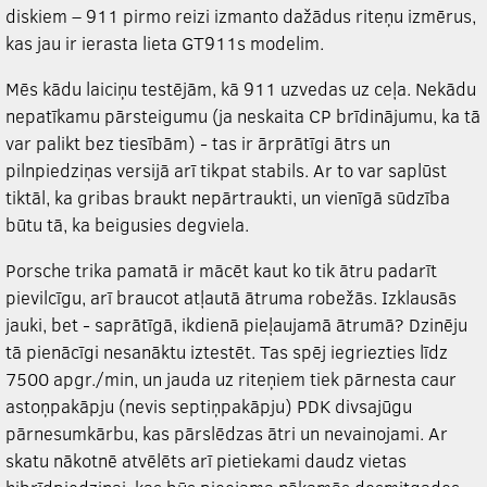
diskiem – 911 pirmo reizi izmanto dažādus riteņu izmērus,
kas jau ir ierasta lieta GT911s modelim.
Mēs kādu laiciņu testējām, kā 911 uzvedas uz ceļa. Nekādu
nepatīkamu pārsteigumu (ja neskaita CP brīdinājumu, ka tā
var palikt bez tiesībām) - tas ir ārprātīgi ātrs un
pilnpiedziņas versijā arī tikpat stabils. Ar to var saplūst
tiktāl, ka gribas braukt nepārtraukti, un vienīgā sūdzība
būtu tā, ka beigusies degviela.
Porsche trika pamatā ir mācēt kaut ko tik ātru padarīt
pievilcīgu, arī braucot atļautā ātruma robežās. Izklausās
jauki, bet - saprātīgā, ikdienā pieļaujamā ātrumā? Dzinēju
tā pienācīgi nesanāktu iztestēt. Tas spēj iegriezties līdz
7500 apgr./min, un jauda uz riteņiem tiek pārnesta caur
astoņpakāpju (nevis septiņpakāpju) PDK divsajūgu
pārnesumkārbu, kas pārslēdzas ātri un nevainojami. Ar
skatu nākotnē atvēlēts arī pietiekami daudz vietas