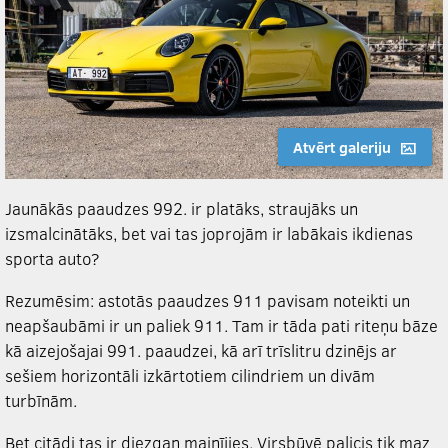
Atvērt galeriju
Jaunākās paaudzes 992. ir platāks, straujāks un
izsmalcinātāks, bet vai tas joprojām ir labākais ikdienas
sporta auto?
Rezumēsim: astotās paaudzes 911 pavisam noteikti un
neapšaubāmi ir un paliek 911. Tam ir tāda pati riteņu bāze
kā aizejošajai 991. paaudzei, kā arī trīslitru dzinējs ar
sešiem horizontāli izkārtotiem cilindriem un divām
turbīnām.
Bet citādi tas ir diezgan mainījies. Virsbūvē palicis tik maz