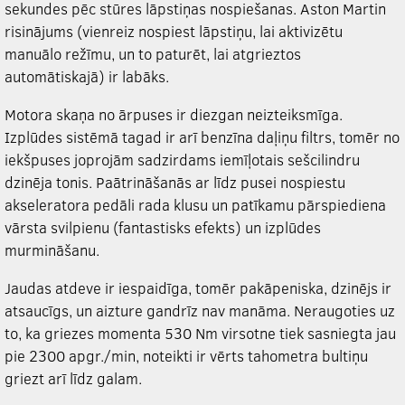
sekundes pēc stūres lāpstiņas nospiešanas. Aston Martin
risinājums (vienreiz nospiest lāpstiņu, lai aktivizētu
manuālo režīmu, un to paturēt, lai atgrieztos
automātiskajā) ir labāks.
Motora skaņa no ārpuses ir diezgan neizteiksmīga.
Izplūdes sistēmā tagad ir arī benzīna daļiņu filtrs, tomēr no
iekšpuses joprojām sadzirdams iemīļotais sešcilindru
dzinēja tonis. Paātrināšanās ar līdz pusei nospiestu
akseleratora pedāli rada klusu un patīkamu pārspiediena
vārsta svilpienu (fantastisks efekts) un izplūdes
murmināšanu.
Jaudas atdeve ir iespaidīga, tomēr pakāpeniska, dzinējs ir
atsaucīgs, un aizture gandrīz nav manāma. Neraugoties uz
to, ka griezes momenta 530 Nm virsotne tiek sasniegta jau
pie 2300 apgr./min, noteikti ir vērts tahometra bultiņu
griezt arī līdz galam.