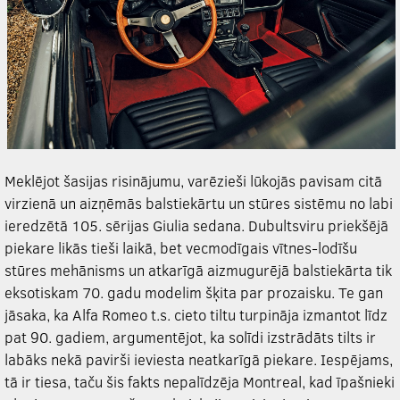
Meklējot šasijas risinājumu, varēzieši lūkojās pavisam citā
virzienā un aizņēmās balstiekārtu un stūres sistēmu no labi
ieredzētā 105. sērijas Giulia sedana. Dubultsviru priekšējā
piekare likās tieši laikā, bet vecmodīgais vītnes-lodīšu
stūres mehānisms un atkarīgā aizmugurējā balstiekārta tik
eksotiskam 70. gadu modelim šķita par prozaisku. Te gan
jāsaka, ka Alfa Romeo t.s. cieto tiltu turpināja izmantot līdz
pat 90. gadiem, argumentējot, ka solīdi izstrādāts tilts ir
labāks nekā pavirši ieviesta neatkarīgā piekare. Iespējams,
tā ir tiesa, taču šis fakts nepalīdzēja Montreal, kad īpašnieki