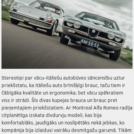
Stereotipi par vācu-itāliešu autobūves sāncensību uztur
priekšstatu, ka itāliešu auto brīnišķīgi brauc, taču tiem ir
čābīgāka kvalitāte un ergonomika, bet vācu spēkratiem
viss ir otrādi. Šīs divas kupejas brauca un brauc pret
pieņemtajiem priekšstatiem. Ar Montreal Alfa Romeo radīja
citplanētīga izskata divdurvju modeli, kas bija
komfortablāks, jaudīgāks un noslīpētāks nekā jebkas, ko
kompānija bija izlaidusi vairāku desmitgažu garumā. Tikām