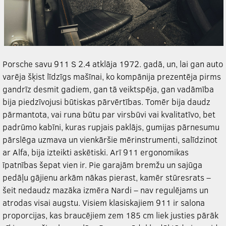
Porsche savu 911 S 2.4 atklāja 1972. gadā, un, lai gan auto
varēja šķist līdzīgs mašīnai, ko kompānija prezentēja pirms
gandrīz desmit gadiem, gan tā veiktspēja, gan vadāmība
bija piedzīvojusi būtiskas pārvērtības. Tomēr bija daudz
pārmantota, vai runa būtu par virsbūvi vai kvalitatīvo, bet
padrūmo kabīni, kuras rupjais paklājs, gumijas pārnesumu
pārslēga uzmava un vienkāršie mērinstrumenti, salīdzinot
ar Alfa, bija izteikti askētiski. Arī 911 ergonomikas
īpatnības šepat vien ir. Pie garajām bremžu un sajūga
pedāļu gājienu arkām nākas pierast, kamēr stūresrats –
šeit nedaudz mazāka izmēra Nardi – nav regulējams un
atrodas visai augstu. Visiem klasiskajiem 911 ir salona
proporcijas, kas braucējiem zem 185 cm liek justies pārāk