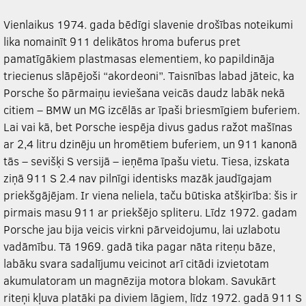
Vienlaikus 1974. gada bēdīgi slavenie drošības noteikumi
lika nomainīt 911 delikātos hroma buferus pret
pamatīgākiem plastmasas elementiem, ko papildināja
triecienus slāpējoši “akordeoni”. Taisnības labad jāteic, ka
Porsche šo pārmaiņu ieviešana veicās daudz labāk nekā
citiem – BMW un MG izcēlās ar īpaši briesmīgiem buferiem.
Lai vai kā, bet Porsche iespēja divus gadus ražot mašīnas
ar 2,4 litru dzinēju un hromētiem buferiem, un 911 kanonā
tās – sevišķi S versijā – ieņēma īpašu vietu. Tiesa, izskata
ziņā 911 S 2.4 nav pilnīgi identisks mazāk jaudīgajam
priekšgājējam. Ir viena neliela, taču būtiska atšķirība: šis ir
pirmais masu 911 ar priekšējo spliteru. Līdz 1972. gadam
Porsche jau bija veicis virkni pārveidojumu, lai uzlabotu
vadāmību. Tā 1969. gadā tika pagar nāta riteņu bāze,
labāku svara sadalījumu veicinot arī citādi izvietotam
akumulatoram un magnēzija motora blokam. Savukārt
riteņi kļuva platāki pa diviem lāgiem, līdz 1972. gadā 911 S