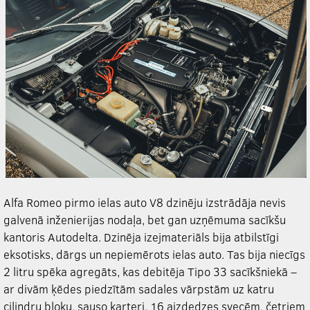
Alfa Romeo pirmo ielas auto V8 dzinēju izstrādāja nevis
galvenā inženierijas nodaļa, bet gan uzņēmuma sacīkšu
kantoris Autodelta. Dzinēja izejmateriāls bija atbilstīgi
eksotisks, dārgs un nepiemērots ielas auto. Tas bija niecīgs
2 litru spēka agregāts, kas debitēja Tipo 33 sacīkšniekā –
ar divām ķēdes piedzītām sadales vārpstām uz katru
cilindru bloku, sauso karteri, 16 aizdedzes svecēm, četriem