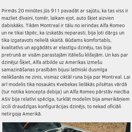
Pirmās 20 minūtes jūs 911 pavadāt ar sajūtu, ka tas viss ir
mazliet dīvaini, tomēr, laikam ejot, auto šķiet aizvien
dabiskāks. Tikām Montreal ir tālu no ierindas Alfa Romeo
un ne tikai tāpēc, ka izskatās neparasti, bija ļoti dārgs un
tika izgatavots nelielā skaitā. Būdams komfortabls,
kvalitatīvs un apgādāts ar elastīgu dzinēju, tas bija
pretrunā ar visām parastajām itāliešu klišejām. Un kas par
dzinēju! Šķiet, Alfa atbilde uz Amerikas izmešu
samazināšanas prasībām bijusi latīniski dusmīga
nelikšanās ne zinis, vismaz ciktāl runa bija par Montreal. Lai
arī modelis tika nosaukts Kvebekas lielākās pilsētas vārdā
(tur notika koncepta debija) un Alfa Romeo pārstāv niecība
ASV bija relatīvi spēcīga, turklāt modelim bija amerikāņiem
izcili draudzīgas konfigurācijas dzinējs, to nekad oficiāli
netirgoja Amerikā.