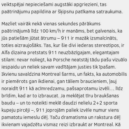
veiktspējai nepieciešami augstāki apgriezieni, tas
paātrinājumu papildina ar šķipsnu patīkama satraukuma.
Mazliet vairāk nekā vienas sekundes pārākums
paātrinājumā līdz 100 km/h ir manāms, bet galvenais, ka
jūs patiešām jūtat ātrumu – 911 ir mazāk izsmalcināts,
toties aizraujošāks. Tas, kur šie divi iederas stereotipos, ir
Alfa dizaina pretstats 911 neuzbāzīgajam, elegantajam
stilam: nevar noliegt, ka Porsche neatstāj tādu pašu vizuālo
iespaidu un neliek savam vadītājam justies tik īpašam.
Ikvienu savaldzina Montreal šarms, un fakts, ka automobilis
ir piemērots gan ikdienai, gan tāliem braucieniem, ļauj
noraidīt 911 kā acīmredzamu, pašsaprotamu izvēli… līdz
brīdim, kad ar to izbraucat. Ja meklējat tīru braukšanas
baudu – un to noteikti meklē daudzi nelielu 2+2 sporta
kupeju pircēji –, 911 joprojām paliek izvēle numur viens
pamatotu iemeslu dēļ. Taču dramatisma un rakstura dēļ
ikvienam vajadzētu vismaz reizi izbraukt ar Montreal. Kā