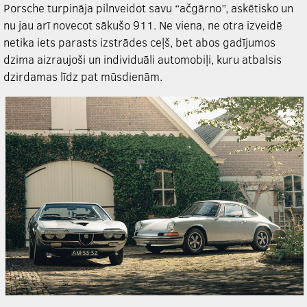
Porsche turpināja pilnveidot savu “ačgārno”, askētisko un
nu jau arī novecot sākušo 911. Ne viena, ne otra izveidē
netika iets parasts izstrādes ceļš, bet abos gadījumos
dzima aizraujoši un individuāli automobiļi, kuru atbalsis
dzirdamas līdz pat mūsdienām.