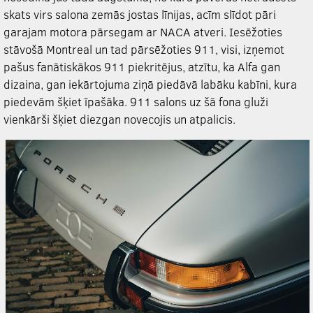
skats virs salona zemās jostas līnijas, acīm slīdot pāri
garajam motora pārsegam ar NACA atveri. Iesēžoties
stāvošā Montreal un tad pārsēžoties 911, visi, izņemot
pašus fanātiskākos 911 piekritējus, atzītu, ka Alfa gan
dizaina, gan iekārtojuma ziņā piedāvā labāku kabīni, kura
piedevām šķiet īpašāka. 911 salons uz šā fona gluži
vienkārši šķiet diezgan novecojis un atpalicis.