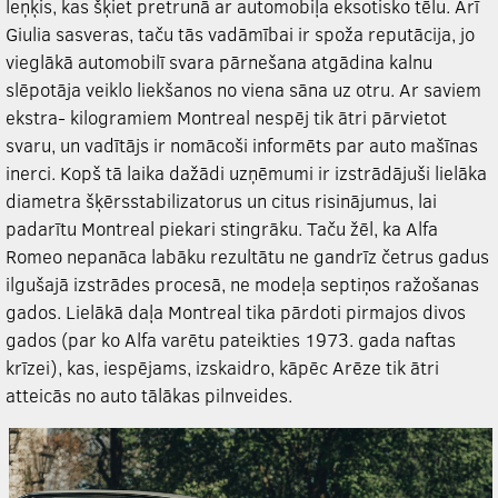
leņķis, kas šķiet pretrunā ar automobiļa eksotisko tēlu. Arī
Giulia sasveras, taču tās vadāmībai ir spoža reputācija, jo
vieglākā automobilī svara pārnešana atgādina kalnu
slēpotāja veiklo liekšanos no viena sāna uz otru. Ar saviem
ekstra- kilogramiem Montreal nespēj tik ātri pārvietot
svaru, un vadītājs ir nomācoši informēts par auto mašīnas
inerci. Kopš tā laika dažādi uzņēmumi ir izstrādājuši lielāka
diametra šķērsstabilizatorus un citus risinājumus, lai
padarītu Montreal piekari stingrāku. Taču žēl, ka Alfa
Romeo nepanāca labāku rezultātu ne gandrīz četrus gadus
ilgušajā izstrādes procesā, ne modeļa septiņos ražošanas
gados. Lielākā daļa Montreal tika pārdoti pirmajos divos
gados (par ko Alfa varētu pateikties 1973. gada naftas
krīzei), kas, iespējams, izskaidro, kāpēc Arēze tik ātri
atteicās no auto tālākas pilnveides.