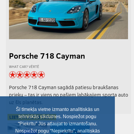
Porsche 718 Cayman
WHAT CAR? VĒRTĒ
Porsche 718 Cayman sagādā patiesu braukšanas
prieku – tas ir viens no pašiem labākajiem sporta auto
uz šīs planētas.
Šī tīmekļa vietne izmanto analītiskās un
LIETOTA AUTO TESTS
tehniskās sīkdatnes. Nospiežot pogu
“Piekrītu” Jūs atļaujat to izmantošanu.
Nospiežot pogu “Nepiekrītu”, analītiskās