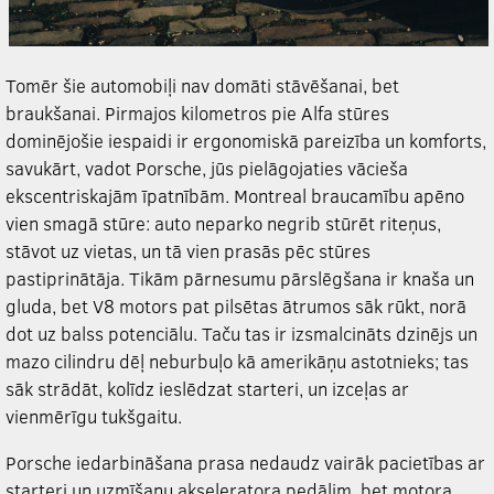
Tomēr šie automobiļi nav domāti stāvēšanai, bet
braukšanai. Pirmajos kilometros pie Alfa stūres
dominējošie iespaidi ir ergonomiskā pareizība un komforts,
savukārt, vadot Porsche, jūs pielāgojaties vācieša
ekscentriskajām īpatnībām. Montreal braucamību apēno
vien smagā stūre: auto neparko negrib stūrēt riteņus,
stāvot uz vietas, un tā vien prasās pēc stūres
pastiprinātāja. Tikām pārnesumu pārslēgšana ir knaša un
gluda, bet V8 motors pat pilsētas ātrumos sāk rūkt, norā
dot uz balss potenciālu. Taču tas ir izsmalcināts dzinējs un
mazo cilindru dēļ neburbuļo kā amerikāņu astotnieks; tas
sāk strādāt, kolīdz ieslēdzat starteri, un izceļas ar
vienmērīgu tukšgaitu.
Porsche iedarbināšana prasa nedaudz vairāk pacietības ar
starteri un uzmīšanu akseleratora pedālim, bet motora