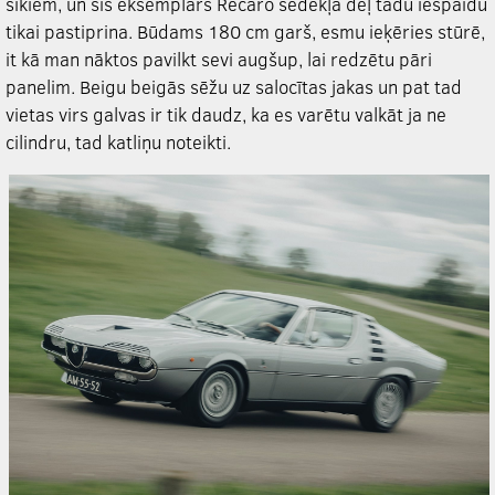
sīkiem, un šis eksemplārs Recaro sēdekļa dēļ tādu iespaidu
tikai pastiprina. Būdams 180 cm garš, esmu ieķēries stūrē,
it kā man nāktos pavilkt sevi augšup, lai redzētu pāri
panelim. Beigu beigās sēžu uz salocītas jakas un pat tad
vietas virs galvas ir tik daudz, ka es varētu valkāt ja ne
cilindru, tad katliņu noteikti.