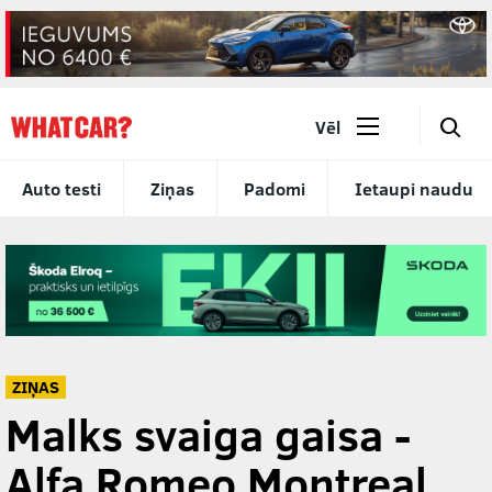
🔎
Vēl
Auto testi
Ziņas
Padomi
Ietaupi naudu
ZIŅAS
Malks svaiga gaisa -
Alfa Romeo Montreal