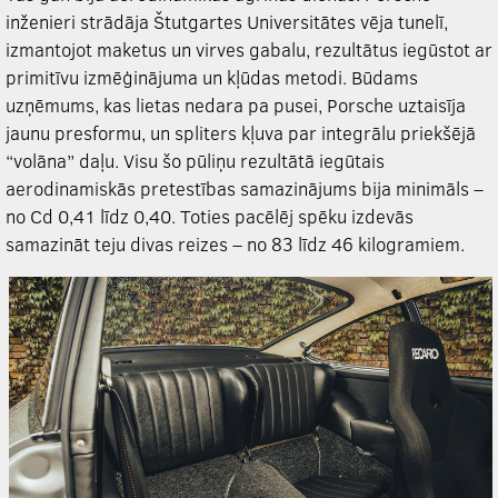
inženieri strādāja Štutgartes Universitātes vēja tunelī,
izmantojot maketus un virves gabalu, rezultātus iegūstot ar
primitīvu izmēģinājuma un kļūdas metodi. Būdams
uzņēmums, kas lietas nedara pa pusei, Porsche uztaisīja
jaunu presformu, un spliters kļuva par integrālu priekšējā
“volāna” daļu. Visu šo pūliņu rezultātā iegūtais
aerodinamiskās pretestības samazinājums bija minimāls –
no Cd 0,41 līdz 0,40. Toties pacēlēj spēku izdevās
samazināt teju divas reizes – no 83 līdz 46 kilogramiem.