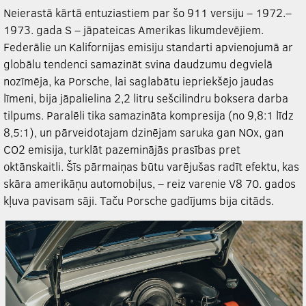
Neierastā kārtā entuziastiem par šo 911 versiju – 1972.–
1973. gada S – jāpateicas Amerikas likumdevējiem.
Federālie un Kalifornijas emisiju standarti apvienojumā ar
globālu tendenci samazināt svina daudzumu degvielā
nozīmēja, ka Porsche, lai saglabātu iepriekšējo jaudas
līmeni, bija jāpalielina 2,2 litru sešcilindru boksera darba
tilpums. Paralēli tika samazināta kompresija (no 9,8:1 līdz
8,5:1), un pārveidotajam dzinējam saruka gan NOx, gan
CO2 emisija, turklāt pazeminājās prasības pret
oktānskaitli. Šīs pārmaiņas būtu varējušas radīt efektu, kas
skāra amerikāņu automobiļus, – reiz varenie V8 70. gados
kļuva pavisam sāji. Taču Porsche gadījums bija citāds.