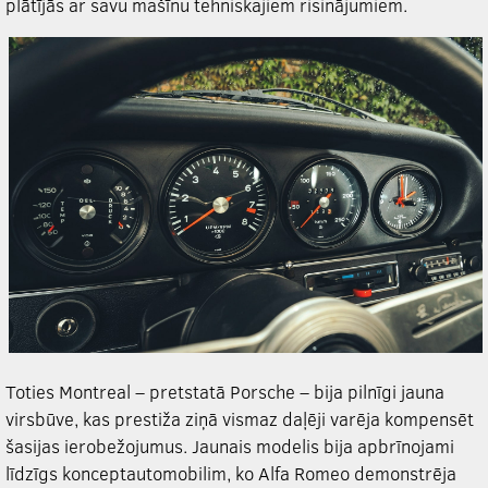
plātījās ar savu mašīnu tehniskajiem risinājumiem.
Toties Montreal – pretstatā Porsche – bija pilnīgi jauna
virsbūve, kas prestiža ziņā vismaz daļēji varēja kompensēt
šasijas ierobežojumus. Jaunais modelis bija apbrīnojami
līdzīgs konceptautomobilim, ko Alfa Romeo demonstrēja