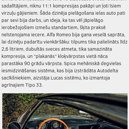
sadalītājiem, niknu 11:1 kompresijas pakāpi un ļoti īsiem
virzuļu gājieniem. Šāda dzinēja pielāgošana ielas auto pati
par sevi bija darbs, un ideja, ka tas vēl jāpielāgo
ierobežojošiem izmešu standartiem, šķita praksē
neīstenojama iecere. Alfa Romeo bija gana veselā saprāta,
lai dzinēju padarītu vienkāršāku: tilpums tika palielināts līdz
2,6 litriem, dubultās sveces atmeta, tika samazināta
kompresija, un “plakanās” kloķvārpstas vietā nāca
parastāka 90 grādu vārpsta. Spica mehāniskā degvielas
iesmidzināšanas sistēma, kas bija izstrādāta Autodelta
sacīkšniekiem, aizstāja Lucas sistēmu, ko izmantoja
agrīnajiem Tipo 33.