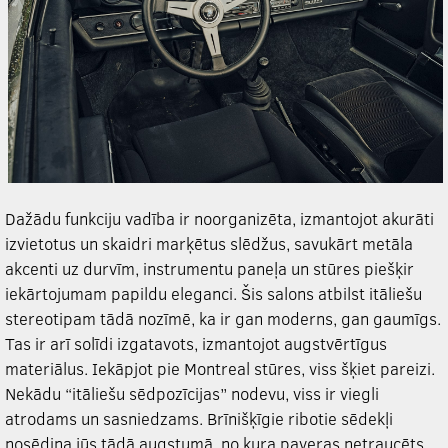
Dažādu funkciju vadība ir noorganizēta, izmantojot akurāti
izvietotus un skaidri marķētus slēdžus, savukārt metāla
akcenti uz durvīm, instrumentu paneļa un stūres piešķir
iekārtojumam papildu eleganci. Šis salons atbilst itāliešu
stereotipam tādā nozīmē, ka ir gan moderns, gan gaumīgs.
Tas ir arī solīdi izgatavots, izmantojot augstvērtīgus
materiālus. Iekāpjot pie Montreal stūres, viss šķiet pareizi.
Nekādu “itāliešu sēdpozīcijas” nodevu, viss ir viegli
atrodams un sasniedzams. Brīnišķīgie ribotie sēdekļi
nosēdina jūs tādā augstumā, no kura paveras netraucēts