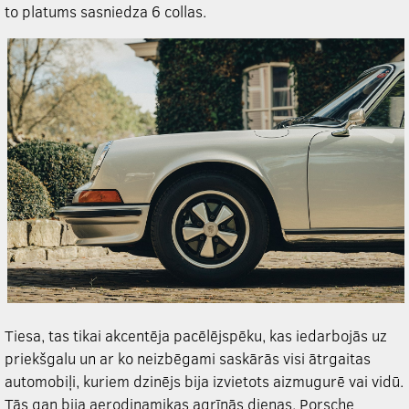
to platums sasniedza 6 collas.
Tiesa, tas tikai akcentēja pacēlējspēku, kas iedarbojās uz
priekšgalu un ar ko neizbēgami saskārās visi ātrgaitas
automobiļi, kuriem dzinējs bija izvietots aizmugurē vai vidū.
Tās gan bija aerodinamikas agrīnās dienas. Porsche