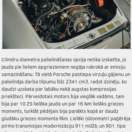
Cilindru diametra palielināšanas opcija netika izskatīta, jo
jauda pie lieliem apgriezieniem negāja rokrokā ar emisiju
samazināšanu. Tā vietā Porsche pastiepa virzuļu gājienu un
palielināja darba tilpumu līdz 2341 cm3, radot dzinēju, ko
daudzi uzskata par labāku nekā augstas kompresijas
priekšteci. Pārveidotais motors bija vieglāk vadāms, tam
bija par 10 ZS lielāka jauda un par 16 Nm lielāks griezes
moments, turklāt pēdējais bija panākts kopā ar daudz
gludāku griezes momenta līkni. Lielāki ņūtonmetri paģērēja
pirmo transmisijas modernizāciju 911 mūžā, un 901. tipa