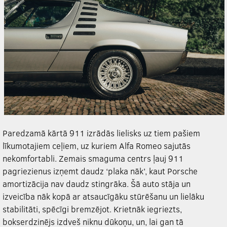
Paredzamā kārtā 911 izrādās lielisks uz tiem pašiem
līkumotajiem ceļiem, uz kuriem Alfa Romeo sajutās
nekomfortabli. Zemais smaguma centrs ļauj 911
pagriezienus izņemt daudz ‘plaka nāk’, kaut Porsche
amortizācija nav daudz stingrāka. Šā auto stāja un
izveicība nāk kopā ar atsaucīgāku stūrēšanu un lielāku
stabilitāti, spēcīgi bremzējot. Krietnāk iegriezts,
bokserdzinējs izdveš niknu dūkoņu, un, lai gan tā