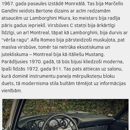
1967. gada pasaules izstādē Monreālā. Tas bija Marčello
Gandīni veidots Bertone dizains ar acīm redzamām
atsaucēm uz Lamborghini Miura, ko meistars bija radīja
pāris gadus iepriekš. Virsbūves C statņi bija ārkārtīgi
līdzīgi, un arī Montreal, tāpat kā Lamborghini, bija durvis ar
“vērša ragu”. Alfa Romeo bija pārsteidzoši muskuļota, pat
masīva virsbūve, tomēr tai netrūka eksotiskuma un
jutekliskuma – Montreal bija kā itāliešu Mustang.
Parādījusies 1970. gadā, tā būs bijusi kliedzoši moderna,
īpaši līdzās 1972. gada 911. Tas pats attiecas uz salonu,
kurā dominē instrumentu paneļa mērpulksteņu bloku
duets, tā modernisma stila bultām tēmējot uz informācijas
vienībām.