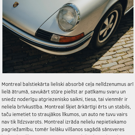
Montreal balstiekārta lieliski absorbē ceļa nelīdzenumus arī
lielā ātrumā, savukārt stūre pielīst ar patīkamu svaru un
sniedz noderīgu atgriezenisko saikni, tiesa, tai vienmēr ir
neliela brīvkustība. Montreal šķiet ārkārtīgi ērts un stabils,
taču iemetiet to straujākos līkumos, un auto ne tuvu vairs
nav tik līdzsvarots. Montreal izrāda nelielu nepietiekamo
pagriežamību, tomēr lielāku vilšanos sagādā sānsveres