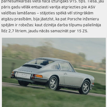
pārnesumkārbas vietā nāca izturīgāks 915. tips. Tiesa, jau
pāris gadu vēlāk entuziasti varēja atgriezties pie ASV
valdības lamāšanas – stājoties spēkā vēl stingrākām
atgāzu prasībām, bija jāatzīst, ka pat Porsche inženieru
spējām ir robežas: kaut dzinēja darba tilpumu palielināja
līdz 2,7 litriem, jaudu nācās samazināt par 15 ZS.