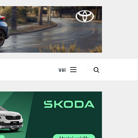
🔎
Vēl