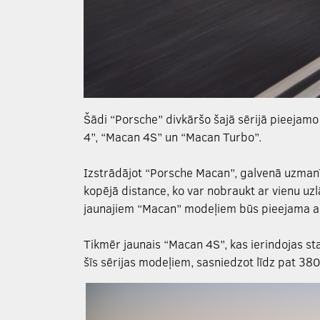
Šādi “Porsche” divkāršo šajā sērijā pieejamo
4”, “Macan 4S” un “Macan Turbo”.
Izstrādājot “Porsche Macan”, galvenā uzmanība
kopējā distance, ko var nobraukt ar vienu uzl
jaunajiem “Macan” modeļiem būs pieejama ar
Tikmēr jaunais “Macan 4S”, kas ierindojas s
šīs sērijas modeļiem, sasniedzot līdz pat 38