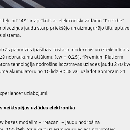
deļi, arī "4S" ir aprīkots ar elektroniski vadāmo “Porsche”
 piedziņas jaudu starp priekšējo un aizmugurējo tiltu aptuve
s sistēma.
trās paaudzes īpašības, tostarp modernais un izteiksmīgais
mizē nobraukuma attālumu (cw = 0,25). “Premium Platform
tora tehnoloģija nodrošina līdzstrāvas uzlādes jaudu 270 kW
guma akumulatoru no 10 līdz 80 % var uzlādēt apmēram 21
Experience” uzlabojumi.
 veiktspējas uzlādes elektronika
SUV bāzes modelim – “Macan” – jaudu nodrošina
bu 100 kWh. Savukārt uz aizmugurējās ass novietotais