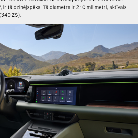
 ir tā dzinējspēks. Tā diametrs ir 210 milimetri, aktīvais
(340 ZS).