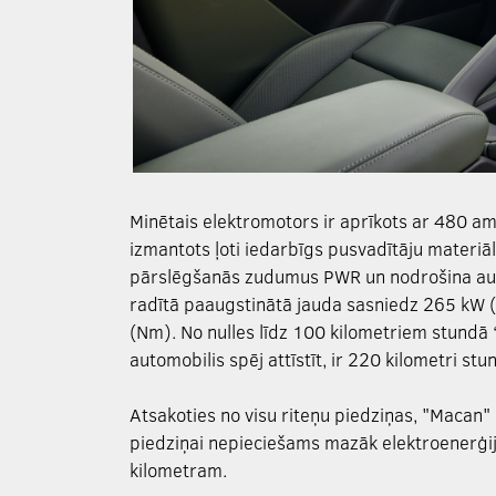
Minētais elektromotors ir aprīkots ar 480 am
izmantots ļoti iedarbīgs pusvadītāju materiāl
pārslēgšanās zudumus PWR un nodrošina aug
radītā paaugstinātā jauda sasniedz 265 kW 
(Nm). No nulles līdz 100 kilometriem stundā
automobilis spēj attīstīt, ir 220 kilometri stu
Atsakoties no visu riteņu piedziņas, "Macan"
piedziņai nepieciešams mazāk elektroenerģi
kilometram.