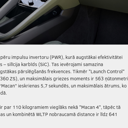
pēru impulsu invertoru (PWR), kurā augstākai efektivitātei
s – silīcija karbīds (SiC). Tas ievērojami samazina
stākas pārslēgšanās frekvences. Tikmēr "Launch Control"
(360 ZS), un maksimālais griezes moments ir 563 ņūtonmetr
 “Macan” ieskrienas 5,7 sekundēs, un maksimālais ātrums, ko
ndā.
 ir par 110 kilogramiem vieglāks nekā "Macan 4", tāpēc tā
jas un kombinētā WLTP nobraucamā distance ir līdz 641