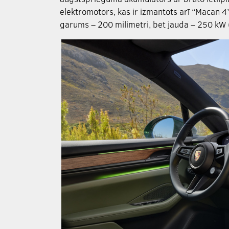
elektromotors, kas ir izmantots arī “Macan 4”,
garums – 200 milimetri, bet jauda – 250 kW 