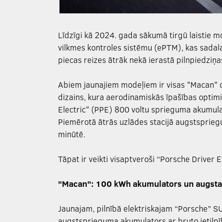
Līdzīgi kā 2024. gada sākumā tirgū laistie mo
vilkmes kontroles sistēmu (ePTM), kas sadala
piecas reizes ātrāk nekā ierastā pilnpiedziņa
Abiem jaunajiem modeļiem ir visas "Macan" o
dizains, kura aerodinamiskās īpašības opti
Electric" (PPE) 800 voltu sprieguma akumula
Piemērotā ātrās uzlādes stacijā augstsprie
minūtē.
Tāpat ir veikti visaptveroši “Porsche Driver 
"Macan": 100 kWh akumulators un augstas
Jaunajam, pilnībā elektriskajam “Porsche” 
augstsprieguma akumulators ar bruto ietilpī