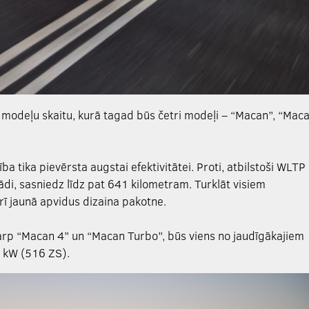
 modeļu skaitu, kurā tagad būs četri modeļi – “Macan”, “Mac
 tika pievērsta augstai efektivitātei. Proti, atbilstoši WLTP
ādi, sasniedz līdz pat 641 kilometram. Turklāt visiem
ī jaunā apvidus dizaina pakotne.
tarp “Macan 4” un “Macan Turbo”, būs viens no jaudīgākajiem
0 kW (516 ZS).