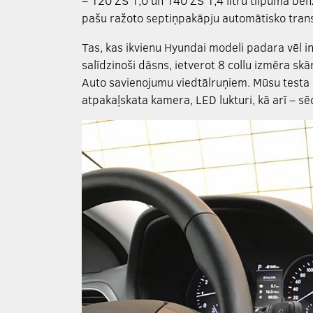
– 120 ZS 1,0 un 140 ZS 1,4 litru tilpuma be
pašu ražoto septiņpakāpju automātisko trans
Tas, kas ikvienu Hyundai modeli padara vēl i
salīdzinoši dāsns, ietverot 8 collu izmēra s
Auto savienojumu viedtālruņiem. Mūsu testa a
atpakaļskata kamera, LED lukturi, kā arī – sēd