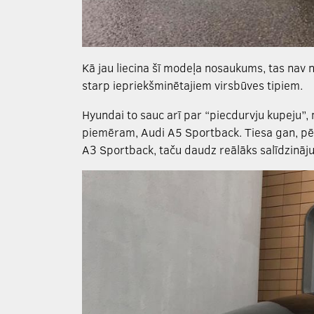
Kā jau liecina šī modeļa nosaukums, tas nav n
starp iepriekšminētajiem virsbūves tipiem.
Hyundai to sauc arī par “piecdurvju kupeju”, 
piemēram, Audi A5 Sportback. Tiesa gan, pēc
A3 Sportback, taču daudz reālāks salīdzināju