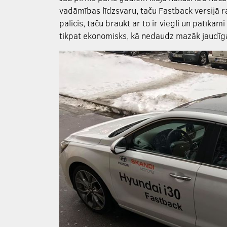
vadāmības līdzsvaru, taču Fastback versijā ražo
palicis, taču braukt ar to ir viegli un patīkam
tikpat ekonomisks, kā nedaudz mazāk jaudīga