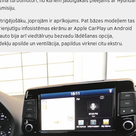
nzīna turbomotori, no kuriem jaudīgākais pieejams ar Hyundai
misiju.
ntriģējošāku, joprojām ir aprīkojums. Pat bāzes modeļiem tas 
kārienjutīgu infosistēmas ekrānu ar Apple CarPlay un Android
uto bija arī viedtālruņu bezvadu lādēšanas opcija,
ekļu apsilde un ventilācija, papildus virknei citu ekstru.