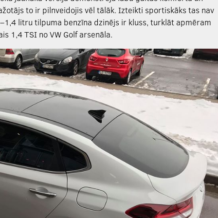
tājs to ir pilnveidojis vēl tālāk. Izteikti sportiskāks tas nav
i –1,4 litru tilpuma benzīna dzinējs ir kluss, turklāt apmēram
is 1,4 TSI no VW Golf arsenāla.