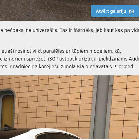
Atvērt galeriju
e hečbeks, ne universālis. Tas ir fāstbeks, jeb kaut kas pa vid
netieši rosinot vilkt paralēles ar tādiem modeļiem, kā,
 izmēriem spriežot, i30 Fastback drīzāk ir pielīdzināms Aud
ms ir radniecīgā korejiešu zīmola Kia piedāvātais ProCeed.