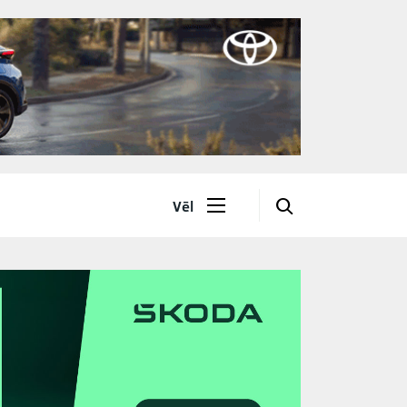
🔎
Vēl