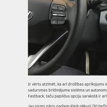
Ir vērts atzīmēt, ka arī drošības aprīkojums 
sadursmes brīdinājuma sistēma un autonomā 
Fastback, taču papildus opciju sarakstā ir ar
Jau pirms pāris gadiem klajā nākusī i30 heč