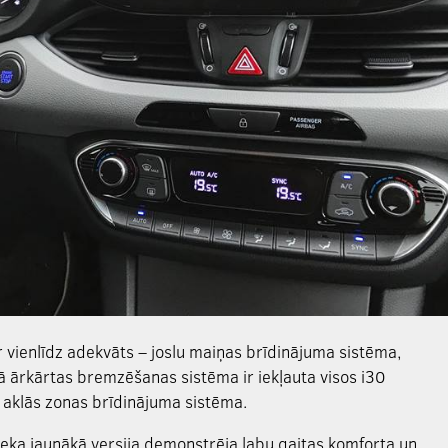
ir vienlīdz adekvāts – joslu maiņas brīdinājuma sistēma,
ārkārtas bremzēšanas sistēma ir iekļauta visos i30
ī aklās zonas brīdinājuma sistēma.
beka jaunākā versija demonstrēja labu gaitas komforta un