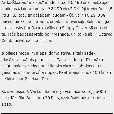
Ar ko Škodas “maizes” modelis par 26 150 eiro piekāpjas
jubilejas izlaidumam par 32 290 eiro? Dzinēji ir vienādi, 1,5
litru TSI, taču ar dažādām jaudām - 85 vai 110 ZS. DSG
pārnesumkārba ir abiem, un abi ir universāļi. Selection gan
ir elektrisks bagāžnieka vāks un Simply Clever sīkumi zem
tā. Taču bagāžas ietilpība ir vienāda, un, tā kā abi ir Octavia
Combi universāļi, tā ir liela.
Jubilejas modelim ir apsildāma stūre, ērtāki sēdekļi,
plašāks virtuālais panelis u.c. Tas viss dod patīkamāku
sajūtu salonā. Selection ir lielāks ekrāns, labākas LED
gaismas un zemprofila riepas. Paātrinājums līdz 100 km/h
atšķiras par 2 sekundēm.
Ko izvēlēsies J. Vanks - ikdienišķo Essence vai teju 6000
eiro dārgāko Selection 30 Plus, uzzināsiet noskatoties visu
sižetu.