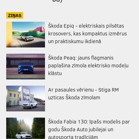
ZIŅAS
Škoda Epiq - elektriskais pilsētas
krosovers, kas kompaktus izmērus
un praktiskumu ikdienā
Škoda Peaq: jauns flagmanis
paplašina zīmola elektrisko modeļu
klāstu
Ar pasaules vērienu - Stiga RM
uzticas Škoda zīmolam
Škoda Fabia 130: īpašs modelis par
godu Škoda Auto jubilejai un
autosporta tradīcijām