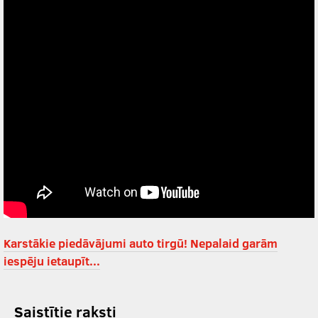
Karstākie piedāvājumi auto tirgū! Nepalaid garām
iespēju ietaupīt...
Saistītie raksti