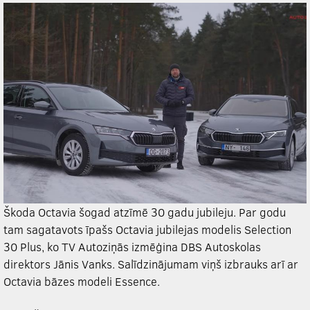
Škoda Octavia šogad atzīmē 30 gadu jubileju. Par godu
tam sagatavots īpašs Octavia jubilejas modelis Selection
30 Plus, ko TV Autoziņās izmēģina DBS Autoskolas
direktors Jānis Vanks. Salīdzinājumam viņš izbrauks arī ar
Octavia bāzes modeli Essence.