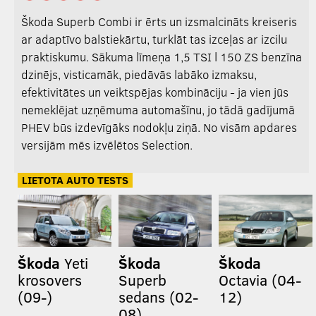
Škoda Superb Combi ir ērts un izsmalcināts kreiseris
ar adaptīvo balstiekārtu, turklāt tas izceļas ar izcilu
praktiskumu. Sākuma līmeņa 1,5 TSI l 150 ZS benzīna
dzinējs, visticamāk, piedāvās labāko izmaksu,
efektivitātes un veiktspējas kombināciju - ja vien jūs
nemeklējat uzņēmuma automašīnu, jo tādā gadījumā
PHEV būs izdevīgāks nodokļu ziņā. No visām apdares
versijām mēs izvēlētos Selection.
LIETOTA AUTO TESTS
Škoda
Yeti
Škoda
Škoda
krosovers
Superb
Octavia (04-
(09-)
sedans (02-
12)
08)