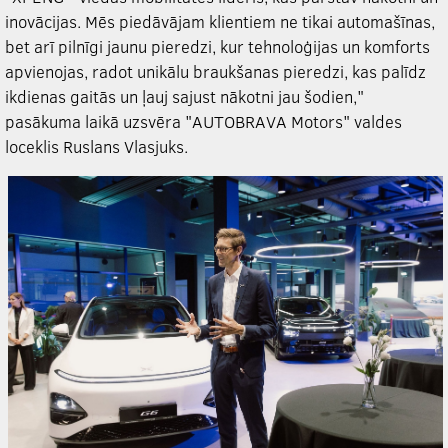
inovācijas. Mēs piedāvājam klientiem ne tikai automašīnas,
bet arī pilnīgi jaunu pieredzi, kur tehnoloģijas un komforts
apvienojas, radot unikālu braukšanas pieredzi, kas palīdz
ikdienas gaitās un ļauj sajust nākotni jau šodien,"
pasākuma laikā uzsvēra "AUTOBRAVA Motors" valdes
loceklis Ruslans Vlasjuks.