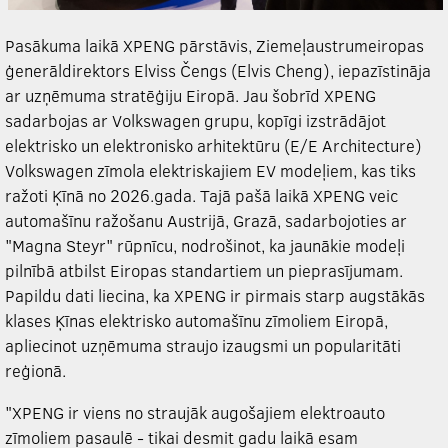
Pasākuma laikā
XPENG
pārstāvis, Ziemeļaustrumeiropas
ģenerāldirektors Elviss Čengs (Elvis Cheng), iepazīstināja
ar uzņēmuma stratēģiju Eiropā. Jau šobrīd
XPENG
sadarbojas ar Volkswagen grupu, kopīgi izstrādājot
elektrisko un elektronisko arhitektūru (E/E Architecture)
Volkswagen zīmola elektriskajiem EV modeļiem, kas tiks
ražoti Ķīnā no 2026.gada. Tajā pašā laikā
XPENG
veic
automašīnu ražošanu Austrijā, Grazā, sadarbojoties ar
"Magna Steyr" rūpnīcu, nodrošinot, ka jaunākie modeļi
pilnībā atbilst Eiropas standartiem un pieprasījumam.
Papildu dati liecina, ka
XPENG
ir pirmais starp augstākās
klases Ķīnas elektrisko automašīnu zīmoliem Eiropā,
apliecinot uzņēmuma straujo izaugsmi un popularitāti
reģionā.
"
XPENG
ir viens no straujāk augošajiem elektroauto
zīmoliem pasaulē - tikai desmit gadu laikā esam