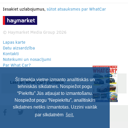
Iesakiet uzlabojumus,
sūtot atsauksmes par WhatCar
© Haymarket Media Group 2026
Lapas karte
Datu aizsardzība
Kontakti
Noteikumi un nosacījumi
Par What Car?
Šī tīmekļa vietne izmanto analītiskās un
Lasi arī What Car? žurnālus
tehniskās sīkdatnes. Nospiežot pogu
“Piekrītu” Jūs atļaujat to izmantošanu.
Nospiežot pogu “Nepiekrītu”, analītiskās
sīkdatnes netiks izmantotas. Uzzini vairāk
par sīkdatnēm
šeit.