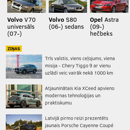
Volvo
V70
Volvo
S80
Opel
Astra
universāls
(06-) sedans
(09-)
(07-)
hečbeks
ZIŅAS
Trīs valstis, viens ceļojums, viena
misija - Chery Tiggo 9 ar vienu
uzlādi veic vairāk nekā 1000 km
Atjauninātais Kia XCeed apvieno
modernas tehnoloģijas un
praktiskumu
Latvijā pirmo reizi prezentēts
jaunais Porsche Cayenne Coupé