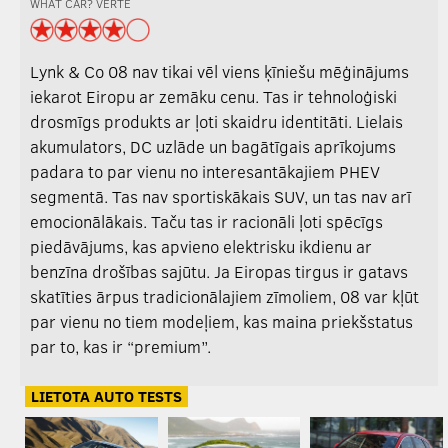
WHAT CAR? VĒRTĒ
Lynk & Co 08 nav tikai vēl viens ķīniešu mēģinājums
iekarot Eiropu ar zemāku cenu. Tas ir tehnoloģiski
drosmīgs produkts ar ļoti skaidru identitāti. Lielais
akumulators, DC uzlāde un bagātīgais aprīkojums
padara to par vienu no interesantākajiem PHEV
segmentā. Tas nav sportiskākais SUV, un tas nav arī
emocionālākais. Taču tas ir racionāli ļoti spēcīgs
piedāvājums, kas apvieno elektrisku ikdienu ar
benzīna drošības sajūtu. Ja Eiropas tirgus ir gatavs
skatīties ārpus tradicionālajiem zīmoliem, 08 var kļūt
par vienu no tiem modeļiem, kas maina priekšstatus
par to, kas ir “premium”.
LIETOTA AUTO TESTS