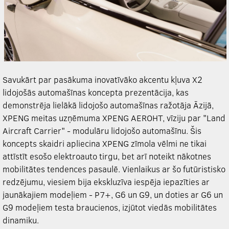
Savukārt par pasākuma inovatīvāko akcentu kļuva X2
lidojošās automašīnas koncepta prezentācija, kas
demonstrēja lielākā lidojošo automašīnas ražotāja Āzijā,
XPENG
meitas uzņēmuma
XPENG
AEROHT, vīziju par "Land
Aircraft Carrier" - modulāru lidojošo automašīnu. Šis
koncepts skaidri apliecina
XPENG
zīmola vēlmi ne tikai
attīstīt esošo elektroauto tirgu, bet arī noteikt nākotnes
mobilitātes tendences pasaulē. Vienlaikus ar šo futūristisko
redzējumu, viesiem bija ekskluzīva iespēja iepazīties ar
jaunākajiem modeļiem - P7+, G6 un G9, un doties ar G6 un
G9 modeļiem testa braucienos, izjūtot viedās mobilitātes
dinamiku.