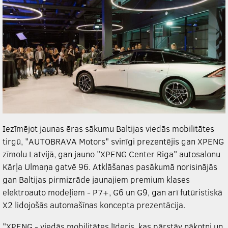
Iezīmējot jaunas ēras sākumu Baltijas viedās mobilitātes
tirgū, "AUTOBRAVA Motors" svinīgi prezentējis gan
XPENG
zīmolu Latvijā, gan jauno "
XPENG
Center Riga" autosalonu
Kārļa Ulmaņa gatvē 96. Atklāšanas pasākumā norisinājās
gan Baltijas pirmizrāde jaunajiem premium klases
elektroauto modeļiem - P7+, G6 un G9, gan arī futūristiskā
X2 lidojošās automašīnas koncepta prezentācija.
"
XPENG
- viedās mobilitātes līderis, kas pārstāv nākotni un