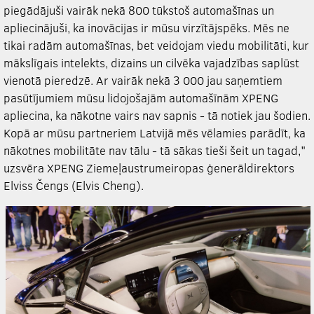
piegādājuši vairāk nekā 800 tūkstoš automašīnas un
apliecinājuši, ka inovācijas ir mūsu virzītājspēks. Mēs ne
tikai radām automašīnas, bet veidojam viedu mobilitāti, kur
mākslīgais intelekts, dizains un cilvēka vajadzības saplūst
vienotā pieredzē. Ar vairāk nekā 3 000 jau saņemtiem
pasūtījumiem mūsu lidojošajām automašīnām
XPENG
apliecina, ka nākotne vairs nav sapnis - tā notiek jau šodien.
Kopā ar mūsu partneriem Latvijā mēs vēlamies parādīt, ka
nākotnes mobilitāte nav tālu - tā sākas tieši šeit un tagad,"
uzsvēra
XPENG
Ziemeļaustrumeiropas ģenerāldirektors
Elviss Čengs (Elvis Cheng).