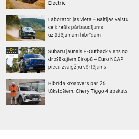
Electric
Laboratorijas vietā – Baltijas valstu
ceļi: reāls pārbaudījums
uzlādējamam hibrīdam
Subaru jaunais E-Outback viens no
drošākajiem Eiropā – Euro NCAP
piecu zvaigžņu vērtējums
Hibrīda krosovers par 25
tūkstošiem. Chery Tiggo 4 apskats