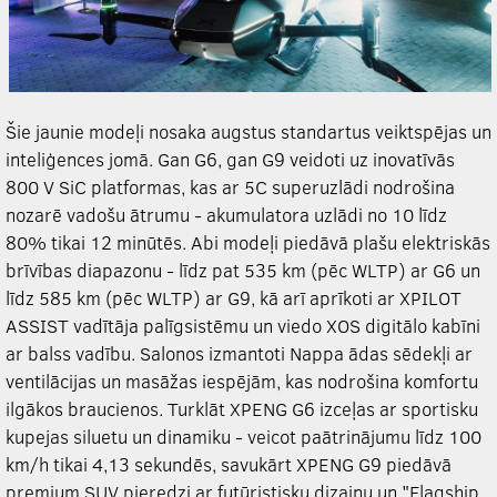
Šie jaunie modeļi nosaka augstus standartus veiktspējas un
inteliģences jomā. Gan G6, gan G9 veidoti uz inovatīvās
800 V SiC platformas, kas ar 5C superuzlādi nodrošina
nozarē vadošu ātrumu - akumulatora uzlādi no 10 līdz
80% tikai 12 minūtēs. Abi modeļi piedāvā plašu elektriskās
brīvības diapazonu - līdz pat 535 km (pēc WLTP) ar G6 un
līdz 585 km (pēc WLTP) ar G9, kā arī aprīkoti ar XPILOT
ASSIST vadītāja palīgsistēmu un viedo XOS digitālo kabīni
ar balss vadību. Salonos izmantoti Nappa ādas sēdekļi ar
ventilācijas un masāžas iespējām, kas nodrošina komfortu
ilgākos braucienos. Turklāt
XPENG
G6 izceļas ar sportisku
kupejas siluetu un dinamiku - veicot paātrinājumu līdz 100
km/h tikai 4,13 sekundēs, savukārt
XPENG
G9 piedāvā
premium SUV pieredzi ar futūristisku dizainu un "Flagship