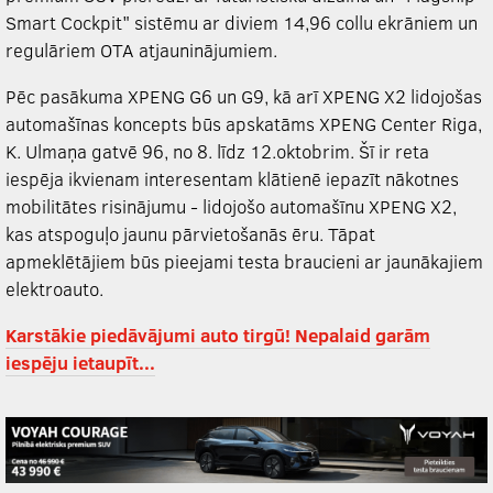
Smart Cockpit" sistēmu ar diviem 14,96 collu ekrāniem un
regulāriem OTA atjauninājumiem.
Pēc pasākuma
XPENG
G6 un G9, kā arī
XPENG
X2 lidojošas
automašīnas koncepts būs apskatāms
XPENG
Center Riga,
K. Ulmaņa gatvē 96, no 8. līdz 12.oktobrim. Šī ir reta
iespēja ikvienam interesentam klātienē iepazīt nākotnes
mobilitātes risinājumu - lidojošo automašīnu
XPENG
X2,
kas atspoguļo jaunu pārvietošanās ēru. Tāpat
apmeklētājiem būs pieejami testa braucieni ar jaunākajiem
elektroauto.
Karstākie piedāvājumi auto tirgū! Nepalaid garām
iespēju ietaupīt...