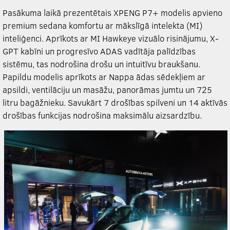
Pasākuma laikā prezentētais
XPENG
P7+ modelis apvieno
premium sedana komfortu ar mākslīgā intelekta (MI)
inteliģenci. Aprīkots ar MI Hawkeye vizuālo risinājumu, X-
GPT kabīni un progresīvo ADAS vadītāja palīdzības
sistēmu, tas nodrošina drošu un intuitīvu braukšanu.
Papildu modelis aprīkots ar Nappa ādas sēdekļiem ar
apsildi, ventilāciju un masāžu, panorāmas jumtu un 725
litru bagāžnieku. Savukārt 7 drošības spilveni un 14 aktīvās
drošības funkcijas nodrošina maksimālu aizsardzību.