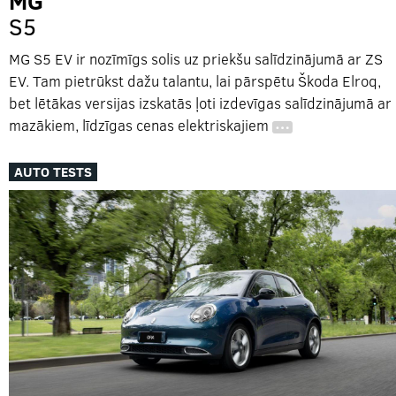
MG
S5
MG S5 EV ir nozīmīgs solis uz priekšu salīdzinājumā ar ZS
EV. Tam pietrūkst dažu talantu, lai pārspētu Škoda Elroq,
bet lētākas versijas izskatās ļoti izdevīgas salīdzinājumā ar
mazākiem, līdzīgas cenas elektriskajiem
…
AUTO TESTS