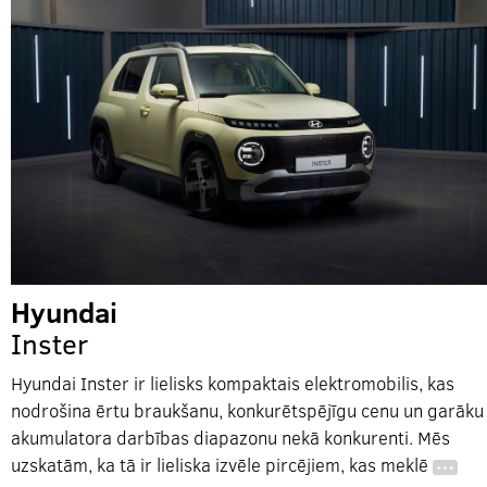
Hyundai
Inster
Hyundai Inster ir lielisks kompaktais elektromobilis, kas
nodrošina ērtu braukšanu, konkurētspējīgu cenu un garāku
akumulatora darbības diapazonu nekā konkurenti. Mēs
uzskatām, ka tā ir lieliska izvēle pircējiem, kas meklē
…