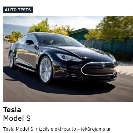
AUTO TESTS
Tesla
Model S
Tesla Model S ir izcils elektroauto – iekārojams un