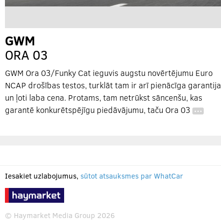
GWM
ORA 03
GWM Ora 03/Funky Cat ieguvis augstu novērtējumu Euro
NCAP drošības testos, turklāt tam ir arī pienācīga garantija
un ļoti laba cena. Protams, tam netrūkst sāncenšu, kas
garantē konkurētspējīgu piedāvājumu, taču Ora 03
…
Iesakiet uzlabojumus,
sūtot atsauksmes par WhatCar
© Haymarket Media Group 2026