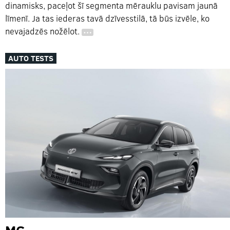
dinamisks, paceļot šī segmenta mērauklu pavisam jaunā
līmenī. Ja tas iederas tavā dzīvesstilā, tā būs izvēle, ko
nevajadzēs nožēlot.
…
AUTO TESTS