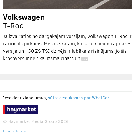
Volkswagen
T-Roc
Ja izvairāties no dārgākajām versijām, Volkswagen T-Roc ir
racionāls pirkums. Mēs uzskatām, ka sākumlīmeņa apdares
versija un 150 ZS TSI dzinējs ir labākais risinājums, jo šis
krosovers ir ne tikai izsmalcināts un
…
Iesakiet uzlabojumus,
sūtot atsauksmes par WhatCar
© Haymarket Media Group 2026
Lapas karte