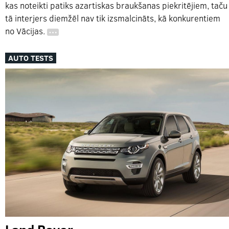
kas noteikti patiks azartiskas braukšanas piekritējiem, taču
tā interjers diemžēl nav tik izsmalcināts, kā konkurentiem
no Vācijas.
…
AUTO TESTS