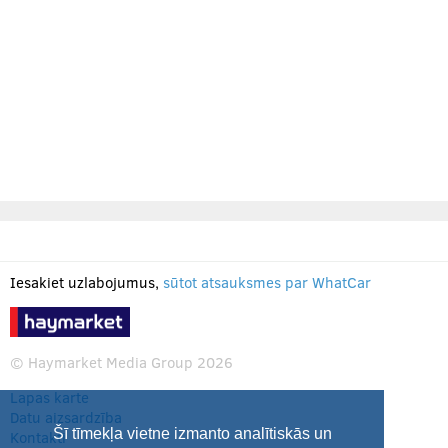
Iesakiet uzlabojumus,
sūtot atsauksmes par WhatCar
© Haymarket Media Group 2026
Lapas karte
Datu aizsardzība
Šī tīmekļa vietne izmanto analītiskās un
Kontakti