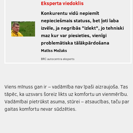
Eksperta viedoklis
Konkurentu vidū nepiemīt
nepieciešmais statuss, bet ļoti laba
izvēle, ja negribās "izlekt", jo tehniski
maz kur var piesieties, vienīgi
problemātiska tālākpārdošana
Matīss Mežaks
BRC autocentra eksperts
Viens mīnuss gan ir – vadāmība nav īpaši aizraujoša. Tas
tāpēc, ka uzsvars šoreiz likts uz komfortu un vienmērību.
Vadāmībai pietrūkst asuma, stūrei – atsaucības, taču par
gaitas komfortu nevar sūdzēties.