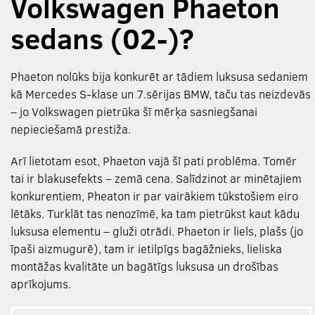
Volkswagen Phaeton
sedans (02-)?
Phaeton nolūks bija konkurēt ar tādiem luksusa sedaniem
kā Mercedes S-klase un 7.sērijas BMW, taču tas neizdevās
– jo Volkswagen pietrūka šī mērķa sasniegšanai
nepieciešamā prestiža.
Arī lietotam esot, Phaeton vajā šī pati problēma. Tomēr
tai ir blakusefekts – zemā cena. Salīdzinot ar minētajiem
konkurentiem, Pheaton ir par vairākiem tūkstošiem eiro
lētāks. Turklāt tas nenozīmē, ka tam pietrūkst kaut kādu
luksusa elementu – gluži otrādi. Phaeton ir liels, plašs (jo
īpaši aizmugurē), tam ir ietilpīgs bagāžnieks, lieliska
montāžas kvalitāte un bagātīgs luksusa un drošības
aprīkojums.