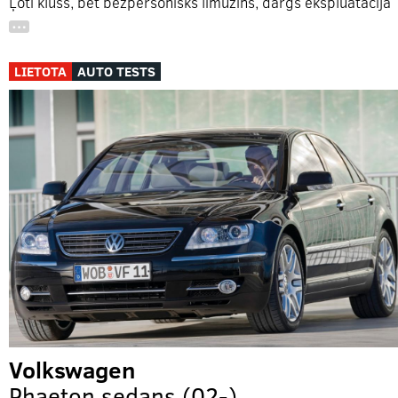
Ļoti kluss, bet bezpersonisks limuzīns, dārgs ekspluatācijā
…
LIETOTA
AUTO TESTS
Volkswagen
Phaeton sedans (02-)