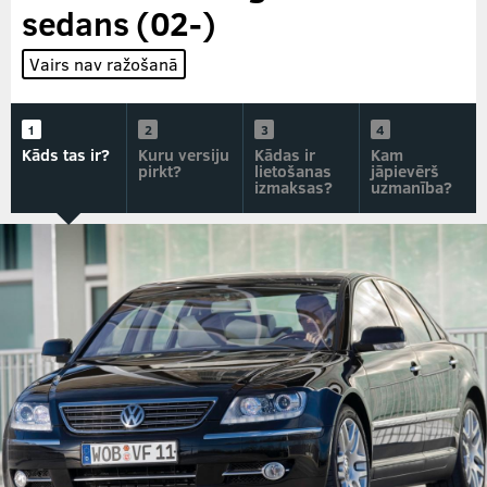
sedans (02-)
Vairs nav ražošanā
Kāds tas ir?
Kuru versiju
Kādas ir
Kam
pirkt?
lietošanas
jāpievērš
izmaksas?
uzmanība?