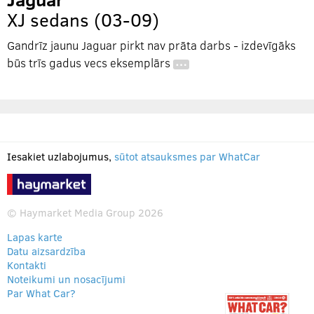
XJ sedans (03-09)
Gandrīz jaunu Jaguar pirkt nav prāta darbs - izdevīgāks
būs trīs gadus vecs eksemplārs
…
Iesakiet uzlabojumus,
sūtot atsauksmes par WhatCar
© Haymarket Media Group 2026
Lapas karte
Datu aizsardzība
Kontakti
Noteikumi un nosacījumi
Par What Car?