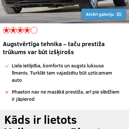
Atvērt galeriju
Augstvērtīga tehnika – taču prestiža
trūkums var būt izšķirošs
Liela ietilpība, komforts un augsts luksusa
līmenis. Turklāt tam vajadzētu būt uzticamam
auto
Phaeton nav ne mazākā prestiža, arī pie slēdžiem
ir jāpierod
Kāds ir lietots