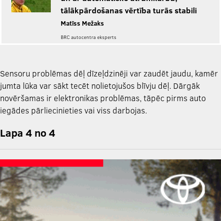
tālākpārdošanas vērtība turās stabili
Matīss Mežaks
BRC autocentra eksperts
Sensoru problēmas dēļ dīzeļdzinēji var zaudēt jaudu, kamēr
jumta lūka var sākt tecēt nolietojušos blīvju dēļ. Dārgāk
novēršamas ir elektronikas problēmas, tāpēc pirms auto
iegādes pārliecinieties vai viss darbojas.
Lapa 4 no 4