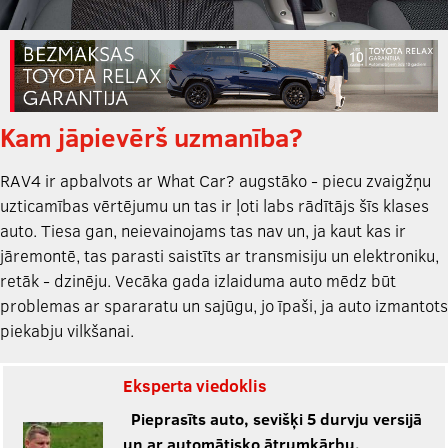
Kam jāpievērš uzmanība?
RAV4 ir apbalvots ar What Car? augstāko - piecu zvaigžņu
uzticamības vērtējumu un tas ir ļoti labs rādītājs šīs klases
auto. Tiesa gan, neievainojams tas nav un, ja kaut kas ir
jāremontē, tas parasti saistīts ar transmisiju un elektroniku,
retāk - dzinēju. Vecāka gada izlaiduma auto mēdz būt
problemas ar spararatu un sajūgu, jo īpaši, ja auto izmantots
piekabju vilkšanai.
Eksperta viedoklis
Pieprasīts auto, sevišķi 5 durvju versijā
un ar automātisko ātrumkārbu,