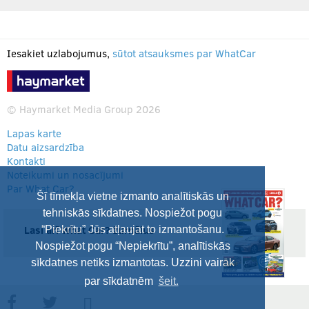
Iesakiet uzlabojumus,
sūtot atsauksmes par WhatCar
© Haymarket Media Group 2026
Lapas karte
Datu aizsardzība
Kontakti
Noteikumi un nosacījumi
Par What Car?
Šī tīmekļa vietne izmanto analītiskās un
tehniskās sīkdatnes. Nospiežot pogu
Lasi arī What Car? žurnālus
“Piekrītu” Jūs atļaujat to izmantošanu.
Nospiežot pogu “Nepiekrītu”, analītiskās
sīkdatnes netiks izmantotas. Uzzini vairāk
par sīkdatnēm
šeit.