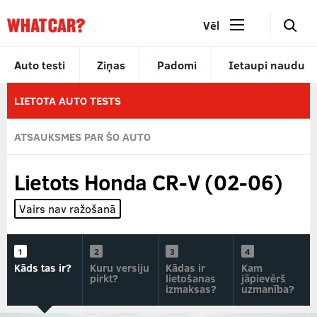
🔎
Vēl
Auto testi
Ziņas
Padomi
Ietaupi naudu
LIETOTA AUTO TESTS
ATSAUKSMES PAR ŠO AUTO
Lietots Honda CR-V (02-06)
Vairs nav ražošanā
Kāds tas ir?
Kuru versiju
Kādas ir
Kam
pirkt?
lietošanas
jāpievērš
izmaksas?
uzmanība?