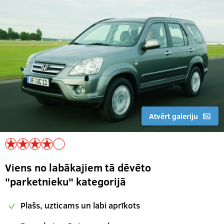
Atvērt galeriju
Viens no labākajiem tā dēvēto
"parketnieku" kategorijā
Plašs, uzticams un labi aprīkots