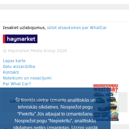
Iesakiet uzlabojumus,
sūtot atsauksmes par WhatCar
© Haymarket Media Group 2026
Lapas karte
Datu aizsardzība
Kontakti
Noteikumi un nosacījumi
Par What Car?
Šī tīmekļa vietne izmanto analītiskās un
Lasi arī What Car? žurnālus
tehniskās sīkdatnes. Nospiežot pogu
“Piekrītu” Jūs atļaujat to izmantošanu.
Nospiežot pogu “Nepiekrītu”, analītiskās
sīkdatnes netiks izmantotas. Uzzini vairāk