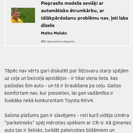
Pieprasīts modelis sevišķi ar
automātisko ātrumkārbu, ar
tālākpārdošanu problēmu nav, ļoti labs
dīzelis
Matīss Mežaks
BRC autocentra eksperts
Tāpēc nav vērts gari diskutēt par līdzsvaru starp spējām
uz ceļa un bezceļa apstākļos - ir tikai viena lieta, kas
padodas šim auto - un tā ir braukšana pa ceļu. Gaitas
komfortam nav, kur piesieties, lai gan vadāmība ir
švakāka nekā konkurentam Toyota RAV4.
Salona plašums gan ir slavējams - reti kurš vidēja izmēra
"parketnieks" spēj mēroties spēkiem ar CR-V. Kā ģimenes
auto tas ir lielisks, turklāt pateicoties bīdāmiem un