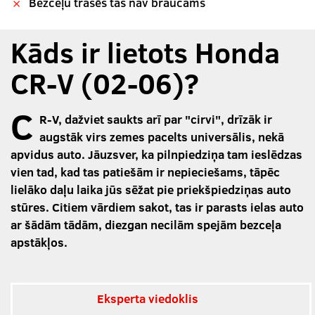
Bezceļu trasēs tas nav braucams
Kāds ir lietots Honda
CR-V (02-06)?
C
R-V, dažviet saukts arī par "cirvi", drīzāk ir
augstāk virs zemes pacelts universālis, nekā
apvidus auto. Jāuzsver, ka pilnpiedziņa tam ieslēdzas
vien tad, kad tas patiešām ir nepieciešams, tāpēc
lielāko daļu laika jūs sēžat pie priekšpiedziņas auto
stūres. Citiem vārdiem sakot, tas ir parasts ielas auto
ar šādām tādām, diezgan necilām spejām bezceļa
apstākļos.
Eksperta viedoklis