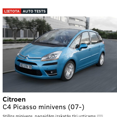
LIETOTA
AUTO TESTS
Citroen
C4 Picasso minivens (07-)
Stilīgs minivens, pagaidām izskatās tīri uzticams