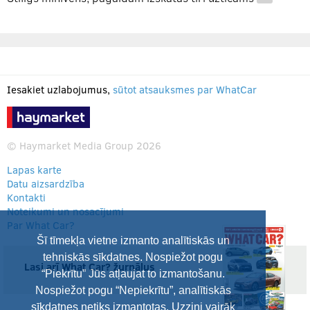
…
Iesakiet uzlabojumus,
sūtot atsauksmes par WhatCar
© Haymarket Media Group 2026
Lapas karte
Datu aizsardzība
Kontakti
Noteikumi un nosacījumi
Par What Car?
Šī tīmekļa vietne izmanto analītiskās un
tehniskās sīkdatnes. Nospiežot pogu
Lasi arī What Car? žurnālus
“Piekrītu” Jūs atļaujat to izmantošanu.
Nospiežot pogu “Nepiekrītu”, analītiskās
sīkdatnes netiks izmantotas. Uzzini vairāk