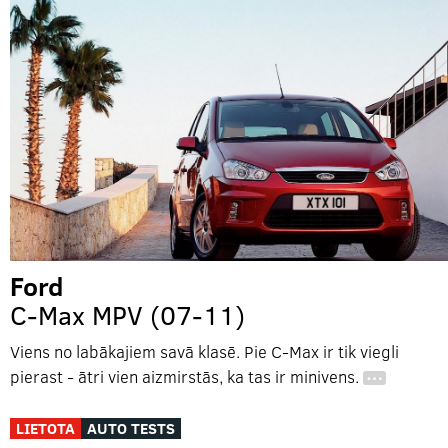
Ford
C-Max MPV (07-11)
Viens no labākajiem savā klasē. Pie C-Max ir tik viegli
pierast - ātri vien aizmirstās, ka tas ir minivens.
…
LIETOTA
AUTO TESTS