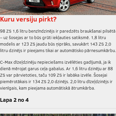
Kuru versiju pirkt?
98 ZS 1,6 litru benzīndzinējs ir paredzēts braukšanai pilsētā
– uz šosejas ar to būs grūti iekļauties satiksmē. 1,8 litru
modelis ar 123 ZS jaudu būs ņiprāks, savukārt 143 ZS 2,0
litru dzinējs ir pieejams tikai ar automātisko pārnesumkārbu.
C-Max dīzeļdzinēju nepieciešams izvēlēties gadījumā, ja ik
dienā mērojat garus ceļa gabalus. Ar 1,6 litru dzinēju ar 88
ZS var pārvietoties, taču 109 ZS ir labāka izvēle. Šosejai
piemērotākais ir 134 ZS 2,0 dzinējs. 2,0 litru dīzeļdzinējs ir
vienīgais, kam pieejama automātiskā ātrumkārba.
Lapa 2 no 4