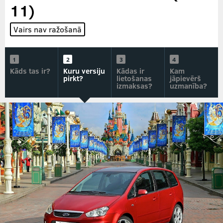
11)
Vairs nav ražošanā
Kāds tas ir?
Kuru versiju
Kādas ir
Kam
pirkt?
lietošanas
jāpievērš
izmaksas?
uzmanība?