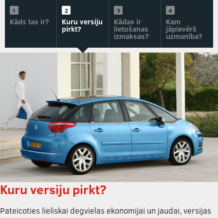
Kāds tas ir?
Kuru versiju
Kādas ir
Kam
pirkt?
lietošanas
jāpievērš
izmaksas?
uzmanība?
Kuru versiju pirkt?
Pateicoties lieliskai degvielas ekonomijai un jaudai, versijas