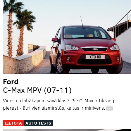
Ford
C-Max MPV (07-11)
Viens no labākajiem savā klasē. Pie C-Max ir tik viegli
pierast - ātri vien aizmirstās, ka tas ir minivens.
…
LIETOTA
AUTO TESTS