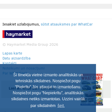
Iesakiet uzlabojumus,
sūtot atsauksmes par WhatCar
© Haymarket Media Group 2026
Lapas karte
Datu aizsardzība
Kontakti
Noteikumi un nosacījumi
Par What Car?
Šī tīmekļa vietne izmanto analītiskās un
tehniskās sīkdatnes. Nospiežot pogu
“Piekrītu” Jūs atļaujat to izmantošanu.
Lasi arī What Car? žurnālus
Nospiežot pogu “Nepiekrītu”, analītiskās
sīkdatnes netiks izmantotas. Uzzini vairāk
par sīkdatnēm
šeit.