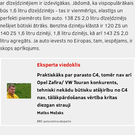
ar dīzeļdzinējiem ir izdevīgākas. Jādomā, ka vispopulārākais
būs 1,6 litru dīzeļdzinējs - tas ir vienmērīgs, elastīgs un
perfekti piemērots šim auto. 138 ZS 2,0 litru dīzeļdzinējs
nešķiet būtiski ātrāks. Benzīna dzinēju klāstā ir 120 ZS un
140 ZS 1,6 litru dzinēji, 1,8 litru dzinējs, kā arī 143 ZS 2,0
litru agregāts. Ja auto ievests no Eiropas, tam, iespējams, ir
skops aprīkojums.
Eksperta viedoklis
Praktiskāks par parasto C4, tomēr nav arī
Opel Zafira/ VW Touran konkurents,
tehniski nekādu būtisku atšķirību no C4
nav, tālākpārdošanas vērtība krītas
diezgan strauji
Matīss Mežaks
BRC autocentra eksperts