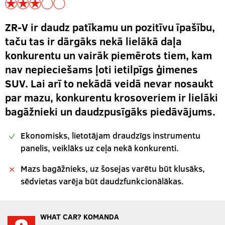
ZR-V ir daudz patīkamu un pozitīvu īpašību,
taču tas ir dārgāks nekā lielākā daļa
konkurentu un vairāk piemērots tiem, kam
nav nepieciešams ļoti ietilpīgs ģimenes
SUV. Lai arī to nekādā veidā nevar nosaukt
par mazu, konkurentu krosoveriem ir lielāki
bagāžnieki un daudzpusīgāks piedāvājums.
Ekonomisks, lietotājam draudzīgs instrumentu
panelis, veiklāks uz ceļa nekā konkurenti.
Mazs bagāžnieks, uz šosejas varētu būt klusāks,
sēdvietas varēja būt daudzfunkcionālākas.
WHAT CAR? KOMANDA