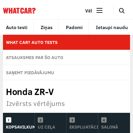
🔎
Vēl
Auto testi
Ziņas
Padomi
Ietaupi naudu
WHAT CAR? AUTO TESTS
ATSAUKSMES PAR ŠO AUTO
SAŅEMT PIEDĀVĀJUMU
Honda ZR-V
Izvērsts vērtējums
KOPSAVILKUMS
UZ CEĻA
EKSPLUATĀCIJĀ
SALONĀ