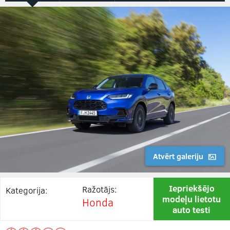
Atvērt galeriju
Iepriekšējo
Ražotājs:
Kategorija:
modeļu lietotu
Honda
auto testi