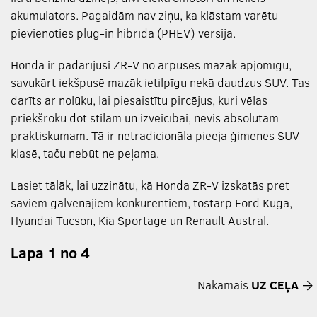
akumulators. Pagaidām nav ziņu, ka klāstam varētu
pievienoties plug-in hibrīda (PHEV) versija.
Honda ir padarījusi ZR-V no ārpuses mazāk apjomīgu,
savukārt iekšpusē mazāk ietilpīgu nekā daudzus SUV. Tas
darīts ar nolūku, lai piesaistītu pircējus, kuri vēlas
priekšroku dot stilam un izveicībai, nevis absolūtam
praktiskumam. Tā ir netradicionāla pieeja ģimenes SUV
klasē, taču nebūt ne peļama.
Lasiet tālāk, lai uzzinātu, kā Honda ZR-V izskatās pret
saviem galvenajiem konkurentiem, tostarp Ford Kuga,
Hyundai Tucson, Kia Sportage un Renault Austral.
Lapa 1 no 4
Nākamais
UZ CEĻA