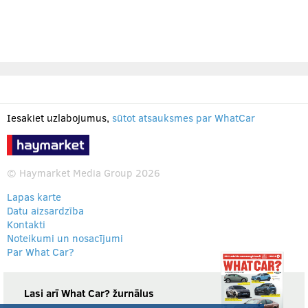
Iesakiet uzlabojumus,
sūtot atsauksmes par WhatCar
© Haymarket Media Group 2026
Lapas karte
Datu aizsardzība
Kontakti
Noteikumi un nosacījumi
Par What Car?
Lasi arī What Car? žurnālus