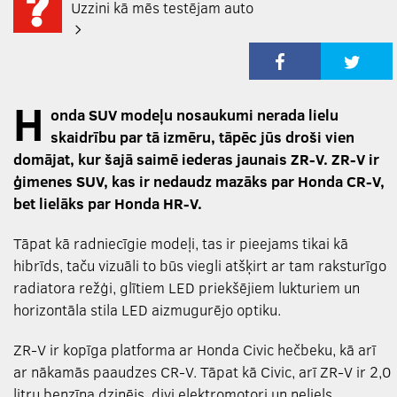
Uzzini kā mēs testējam auto
H
onda SUV modeļu nosaukumi nerada lielu
skaidrību par tā izmēru, tāpēc jūs droši vien
domājat, kur šajā saimē iederas jaunais ZR-V. ZR-V ir
ģimenes SUV, kas ir nedaudz mazāks par Honda CR-V,
bet lielāks par Honda HR-V.
Tāpat kā radniecīgie modeļi, tas ir pieejams tikai kā
hibrīds, taču vizuāli to būs viegli atšķirt ar tam raksturīgo
radiatora režģi, glītiem LED priekšējiem lukturiem un
horizontāla stila LED aizmugurējo optiku.
ZR-V ir kopīga platforma ar Honda Civic hečbeku, kā arī
ar nākamās paaudzes CR-V. Tāpat kā Civic, arī ZR-V ir 2,0
litru benzīna dzinējs, divi elektromotori un neliels