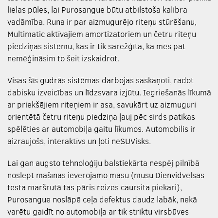
lielas pūles, lai Purosangue būtu atbilstoša kalibra
vadāmība. Runa ir par aizmugurējo riteņu stūrēšanu,
Multimatic aktīvajiem amortizatoriem un četru riteņu
piedziņas sistēmu, kas ir tik sarežģīta, ka mēs pat
nemēģināsim to šeit izskaidrot.
Visas šīs gudrās sistēmas darbojas saskaņoti, radot
dabisku izveicības un līdzsvara izjūtu. Iegriešanās līkumā
ar priekšējiem riteņiem ir asa, savukārt uz aizmuguri
orientētā četru riteņu piedziņa ļauj pēc sirds patikas
spēlēties ar automobiļa gaitu līkumos. Automobilis ir
aizraujošs, interaktīvs un ļoti neSUVisks.
Lai gan augsto tehnoloģiju balstiekārta nespēj pilnībā
noslēpt mašīnas ievērojamo masu (mūsu Dienvidvelsas
testa maršrutā tas pāris reizes caursita piekari),
Purosangue noslāpē ceļa defektus daudz labāk, nekā
varētu gaidīt no automobiļa ar tik striktu virsbūves