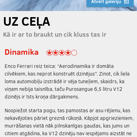
Atvērt galeriju
UZ CEĻA
Kā ir ar to braukt un cik kluss tas ir
Dinamika
Enco Ferrari reiz teica: “Aerodinamika ir domāta
cilvēkiem, kas neprot konstruēt dzinējus”. Zinot, cik liela
loma automobiļu izstrādē ir vēja tuneļiem, skaidrs, ka
viņam nebija taisnība, taču Purosangue 6,5 litru V12
dzinējs ir īsts kroņa dārgakmens.
Nospiežot starta pogu, tas pamostas ar asu rējienu, kas
nekavējoties pāriet greznā rūkoņā. Kāpjot apgriezieniem,
murrāšanas vietā nāk pilnskanīgas gaudas, kas jums un
citiem atgādina, ka V12 dzinēju nav iespējams aizstāt ne