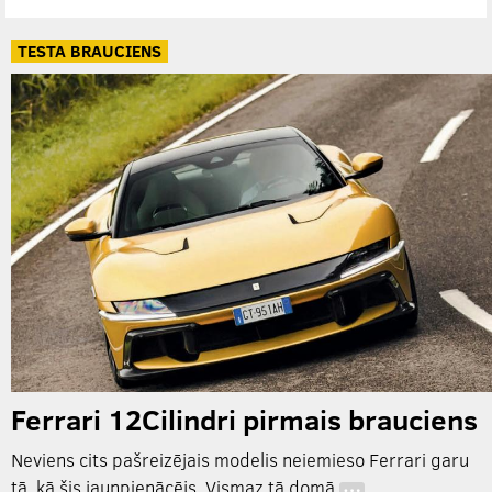
TESTA BRAUCIENS
Ferrari 12Cilindri pirmais brauciens
Neviens cits pašreizējais modelis neiemieso Ferrari garu
tā, kā šis jaunpienācējs. Vismaz tā domā