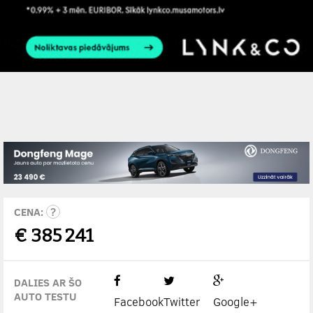
CENA:
€
385 241
DALIES AR ŠO
AUTO TESTU
Facebook
Twitter
Google+