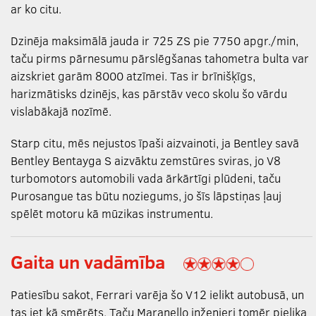
ar ko citu.
Dzinēja maksimālā jauda ir 725 ZS pie 7750 apgr./min,
taču pirms pārnesumu pārslēgšanas tahometra bulta var
aizskriet garām 8000 atzīmei. Tas ir brīnišķīgs,
harizmātisks dzinējs, kas pārstāv veco skolu šo vārdu
vislabākajā nozīmē.
Starp citu, mēs nejustos īpaši aizvainoti, ja Bentley savā
Bentley Bentayga S aizvāktu zemstūres sviras, jo V8
turbomotors automobili vada ārkārtīgi plūdeni, taču
Purosangue tas būtu noziegums, jo šīs lāpstiņas ļauj
spēlēt motoru kā mūzikas instrumentu.
Gaita un vadāmība
Patiesību sakot, Ferrari varēja šo V12 ielikt autobusā, un
tas iet kā smērēts. Taču Maranello inženieri tomēr pielika