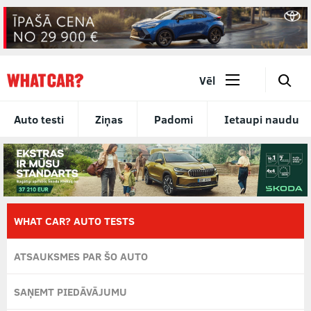
🔎
Vēl
Auto testi
Ziņas
Padomi
Ietaupi naudu
WHAT CAR? AUTO TESTS
ATSAUKSMES PAR ŠO AUTO
SAŅEMT PIEDĀVĀJUMU