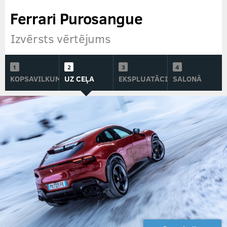
Ferrari Purosangue
Izvērsts vērtējums
KOPSAVILKUMS
UZ CEĻA
EKSPLUATĀCIJĀ
SALONĀ