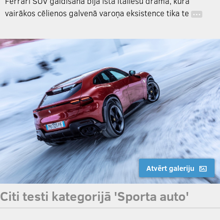
Ferrari SUV gaidīšana bija īsta itāliešu drāma, kurā
vairākos cēlienos galvenā varoņa eksistence tika te
…
Atvērt galeriju
Citi testi kategorijā 'Sporta auto'