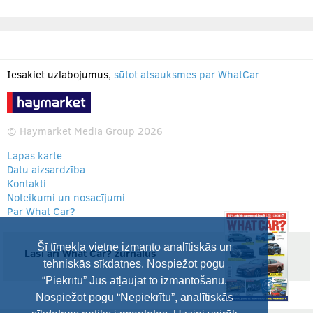
Iesakiet uzlabojumus,
sūtot atsauksmes par WhatCar
© Haymarket Media Group 2026
Lapas karte
Datu aizsardzība
Kontakti
Noteikumi un nosacījumi
Par What Car?
Šī tīmekļa vietne izmanto analītiskās un
Lasi arī What Car? žurnālus
tehniskās sīkdatnes. Nospiežot pogu
“Piekrītu” Jūs atļaujat to izmantošanu.
Nospiežot pogu “Nepiekrītu”, analītiskās