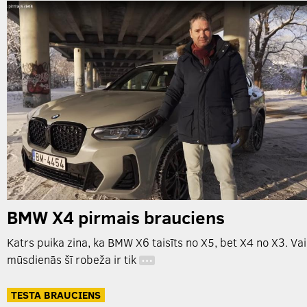
BMW X4 pirmais brauciens
Katrs puika zina, ka BMW X6 taisīts no X5, bet X4 no X3. Vai
mūsdienās šī robeža ir tik
…
TESTA BRAUCIENS