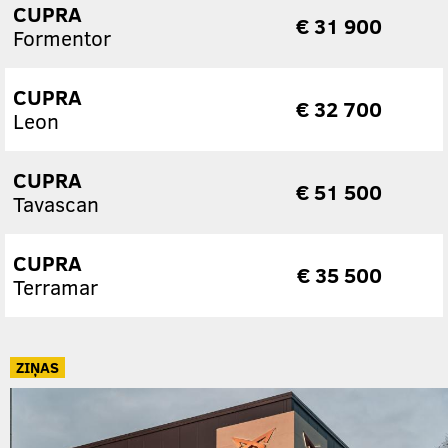
CUPRA
€ 31 900
Formentor
CUPRA
€ 32 700
Leon
CUPRA
€ 51 500
Tavascan
CUPRA
€ 35 500
Terramar
ZIŅAS