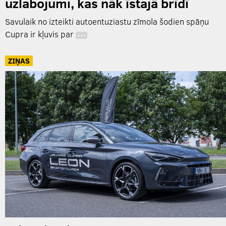
uzlabojumi, kas nāk īstajā brīdī
Savulaik no izteikti autoentuziastu zīmola šodien spāņu
Cupra ir kļuvis par
…
ZIŅAS