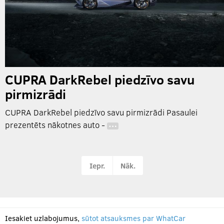
CUPRA DarkRebel piedzīvo savu
pirmizrādi
CUPRA DarkRebel piedzīvo savu pirmizrādi Pasaulei
prezentēts nākotnes auto -
…
Iepr.
Nāk.
Iesakiet uzlabojumus,
sūtot atsauksmes par WhatCar