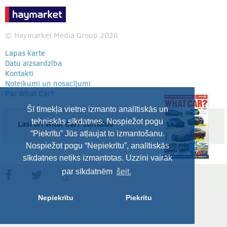
© Haymarket Media Group 2026
Lapas karte
Datu aizsardzība
Kontakti
Noteikumi un nosacījumi
Par What Car?
Šī tīmekļa vietne izmanto analītiskās un
tehniskās sīkdatnes. Nospiežot pogu
Lasi arī What Car? žurnālus
“Piekrītu” Jūs atļaujat to izmantošanu.
Nospiežot pogu “Nepiekrītu”, analītiskās
sīkdatnes netiks izmantotas. Uzzini vairāk
par sīkdatnēm
šeit.
Nepiekrītu
Piekrītu