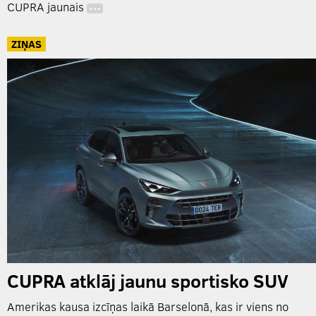
CUPRA jaunais
…
ZIŅAS
CUPRA atklāj jaunu sportisko SUV
Amerikas kausa izcīņas laikā Barselonā, kas ir viens no