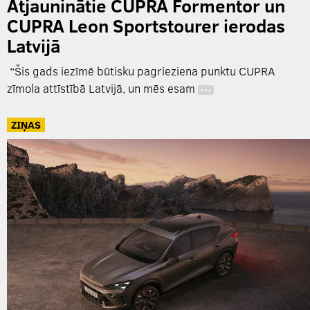
Atjauninātie CUPRA Formentor un
CUPRA Leon Sportstourer ierodas
Latvijā
“Šis gads iezīmē būtisku pagrieziena punktu CUPRA
zīmola attīstībā Latvijā, un mēs esam
…
ZIŅAS