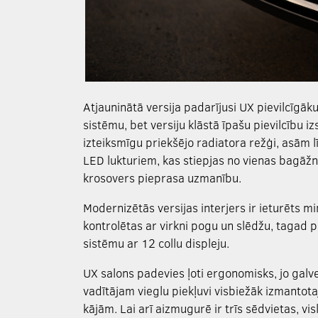
Atjauninātā versija padarījusi UX pievilcīgāk
sistēmu, bet versiju klāstā īpašu pievilcību i
izteiksmīgu priekšējo radiatora režģi, asā
LED lukturiem, kas stiepjas no vienas bagāžn
krosovers pieprasa uzmanību.
Modernizētās versijas interjers ir ieturēts min
kontrolētas ar virkni pogu un slēdžu, tagad p
sistēmu ar 12 collu displeju.
UX salons padevies ļoti ergonomisks, jo galv
vadītājam vieglu piekļuvi visbiežāk izmantota
kājām. Lai arī aizmugurē ir trīs sēdvietas, vis