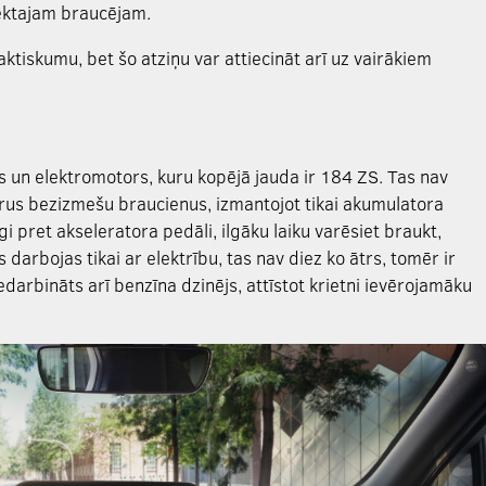
piektajam braucējam.
aktiskumu, bet šo atziņu var attiecināt arī uz vairākiem
js un elektromotors, kuru kopējā jauda ir 184 ZS. Tas nav
arus bezizmešu braucienus, izmantojot tikai akumulatora
gi pret akseleratora pedāli, ilgāku laiku varēsiet braukt,
darbojas tikai ar elektrību, tas nav diez ko ātrs, tomēr ir
iedarbināts arī benzīna dzinējs, attīstot krietni ievērojamāku