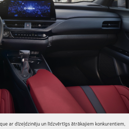
que ar dīzeļdzinēju un līdzvērtīgs ātrākajiem konkurentiem,