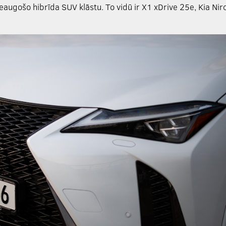
eaugošo hibrīda SUV klāstu. To vidū ir X1 xDrive 25e, Kia Nir