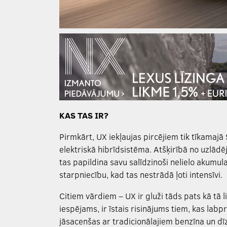
KAS TAS IR?
Pirmkārt, UX iekļaujas pircējiem tik tīkamajā
elektriskā hibrīdsistēma. Atšķirībā no uzlād
tas papildina savu salīdzinoši nelielo akumula
starpniecību, kad tas nestrādā ļoti intensīvi.
Citiem vārdiem – UX ir gluži tāds pats kā tā 
iespējams, ir īstais risinājums tiem, kas labp
jāsacenšas ar tradicionālajiem benzīna un 