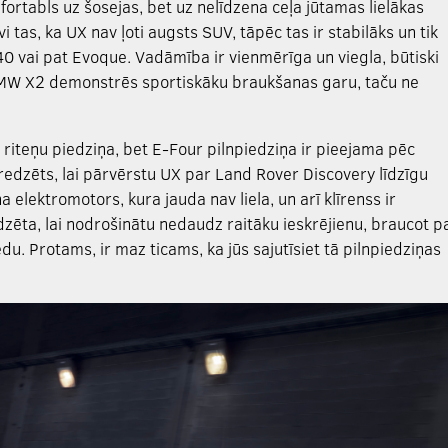
rtabls uz šosejas, bet uz nelīdzena ceļa jūtamas lielākas
 tas, ka UX nav ļoti augsts SUV, tāpēc tas ir stabilāks un tik
40 vai pat Evoque. Vadāmība ir vienmērīga un viegla, būtiski
BMW X2 demonstrēs sportiskāku braukšanas garu, taču ne
riteņu piedziņa, bet E-Four pilnpiedziņa ir pieejama pēc
aredzēts, lai pārvērstu UX par Land Rover Discovery līdzīgu
 elektromotors, kura jauda nav liela, un arī klīrenss ir
edzēta, lai nodrošinātu nedaudz raitāku ieskrējienu, braucot p
du. Protams, ir maz ticams, ka jūs sajutīsiet tā pilnpiedziņas