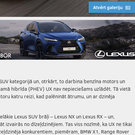
Atvērt galeriju
 SUV kategorijā un, otrkārt, to darbina benzīna motors un
ējamā hibrīda (PHEV) UX nav nepieciešams uzlādēt. Tā vietā
toru katru reizi, kad palēnināt ātrumu, un ar dzinēja
lielākie Lexus SUV brāļi – Lexus NX un Lexus RX – un,
rāt izvairās no dīzeļdzinējiem. Tas viss nozīmē, ka UX ne tikai
dīzeļdzinēja konkurentiem, piemēram, BMW X1, Range Rover