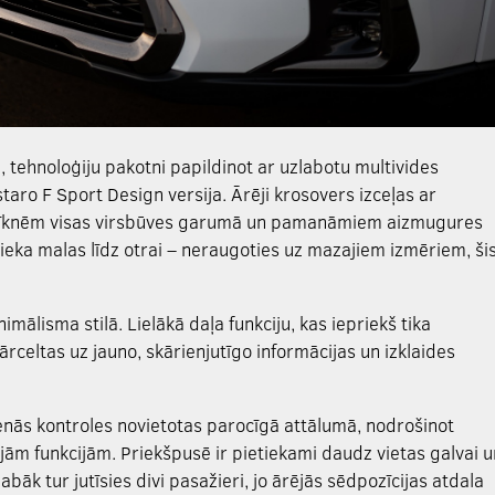
u, tehnoloģiju pakotni papildinot ar uzlabotu multivides
zstaro F Sport Design versija. Ārēji krosovers izceļas ar
m līknēm visas virsbūves garumā un pamanāmiem aizmugures
ieka malas līdz otrai – neraugoties uz mazajiem izmēriem, ši
imālisma stilā. Lielākā daļa funkciju, kas iepriekš tika
ārceltas uz jauno, skārienjutīgo informācijas un izklaides
enās kontroles novietotas parocīgā attālumā, nodrošinot
jām funkcijām. Priekšpusē ir pietiekami daudz vietas galvai u
labāk tur jutīsies divi pasažieri, jo ārējās sēdpozīcijas atdala