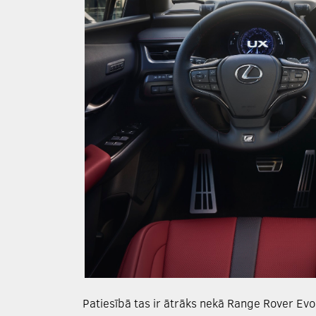
Patiesībā tas ir ātrāks nekā Range Rover Evo