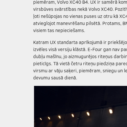
piemēram, Volvo XC40 B4. UX ir samērā komfo
virsbūves svārstības nekā Volvo XC40. Pozitīvi
ļoti nešūpojas no vienas puses uz otru kā XC
atvieglojot manevrēšanu pilsētā. Protams, 
visiem tas nepieciešams.
Katram UX standarta aprīkojumā ir priekšējo 
izvēles visā versiju klāstā. E-Four gan nav p
dubļu mašīnu, jo aizmugurējos riteņus darbina
pieticīgs. Tā vietā četru riteņu piedziņa par
virsmu ar vāju saķeri, piemēram, sniegu un le
devumu sausā dienā.