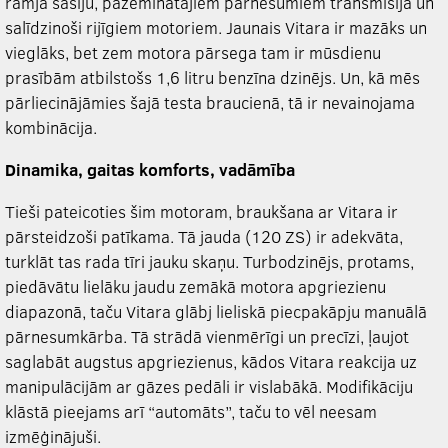
rāmja šasiju, pazeminātajiem pārnesumiem transmisijā un
salīdzinoši rijīgiem motoriem. Jaunais Vitara ir mazāks un
vieglāks, bet zem motora pārsega tam ir mūsdienu
prasībām atbilstošs 1,6 litru benzīna dzinējs. Un, kā mēs
pārliecinājāmies šajā testa braucienā, tā ir nevainojama
kombinācija.
Dinamika, gaitas komforts, vadāmība
Tieši pateicoties šim motoram, braukšana ar Vitara ir
pārsteidzoši patīkama. Tā jauda (120 ZS) ir adekvāta,
turklāt tas rada tīri jauku skaņu. Turbodzinējs, protams,
piedāvātu lielāku jaudu zemākā motora apgriezienu
diapazonā, taču Vitara glābj lieliskā piecpakāpju manuālā
pārnesumkārba. Tā strādā vienmērīgi un precīzi, ļaujot
saglabāt augstus apgriezienus, kādos Vitara reakcija uz
manipulācijām ar gāzes pedāli ir vislabākā. Modifikāciju
klāstā pieejams arī “automāts”, taču to vēl neesam
izmēģinājuši.