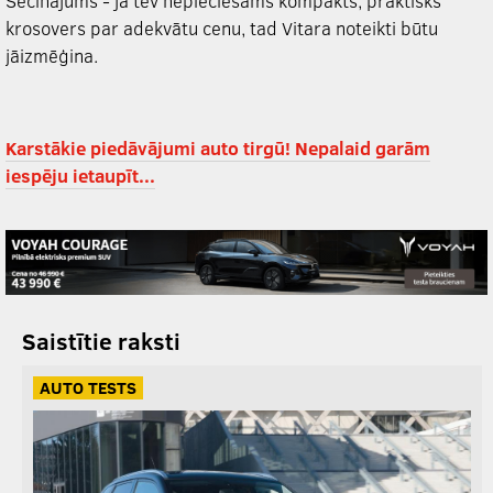
Secinājums - ja tev nepieciešams kompakts, praktisks
krosovers par adekvātu cenu, tad Vitara noteikti būtu
jāizmēģina.
Karstākie piedāvājumi auto tirgū! Nepalaid garām
iespēju ietaupīt...
Saistītie raksti
AUTO TESTS