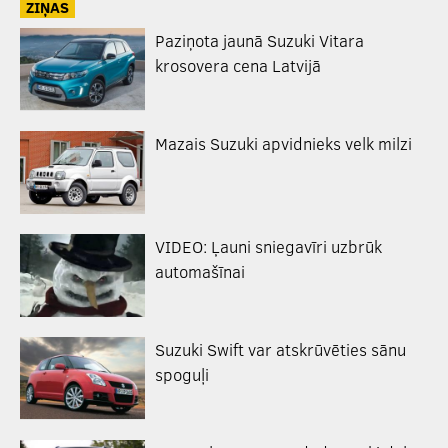
ZIŅAS
Paziņota jaunā Suzuki Vitara
krosovera cena Latvijā
Mazais Suzuki apvidnieks velk milzi
VIDEO: Ļauni sniegavīri uzbrūk
automašīnai
Suzuki Swift var atskrūvēties sānu
spoguļi