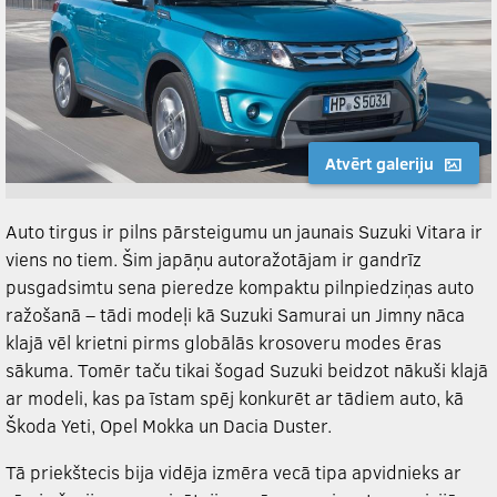
Atvērt galeriju
Auto tirgus ir pilns pārsteigumu un jaunais Suzuki Vitara ir
viens no tiem. Šim japāņu autoražotājam ir gandrīz
pusgadsimtu sena pieredze kompaktu pilnpiedziņas auto
ražošanā – tādi modeļi kā Suzuki Samurai un Jimny nāca
klajā vēl krietni pirms globālās krosoveru modes ēras
sākuma. Tomēr taču tikai šogad Suzuki beidzot nākuši klajā
ar modeli, kas pa īstam spēj konkurēt ar tādiem auto, kā
Škoda Yeti, Opel Mokka un Dacia Duster.
Tā priekštecis bija vidēja izmēra vecā tipa apvidnieks ar