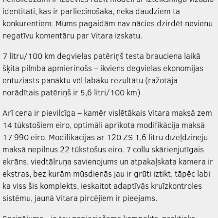
identitāti, kas ir pārliecinošāka, nekā daudziem tā
konkurentiem. Mums pagaidām nav nācies dzirdēt nevienu
negatīvu komentāru par Vitara izskatu.
7 litru/100 km degvielas patēriņš testa brauciena laikā
šķita pilnībā apmierinošs – ikviens degvielas ekonomijas
entuziasts panāktu vēl labāku rezultātu (ražotāja
norādītais patēriņš ir 5,6 litri/100 km)
Arī cena ir pievilcīga – kamēr vislētākais Vitara maksā zem
14 tūkstošiem eiro, optimāli aprīkota modifikācija maksā
17 990 eiro. Modifikācijas ar 120 ZS 1,6 litru dīzeļdzinēju
maksā nepilnus 22 tūkstošus eiro. 7 collu skārienjutīgais
ekrāns, viedtālruņa savienojums un atpakaļskata kamera ir
ekstras, bez kurām mūsdienās jau ir grūti iztikt, tāpēc labi
ka viss šis komplekts, ieskaitot adaptīvās kruīzkontroles
sistēmu, jaunā Vitara pircējiem ir pieejams.