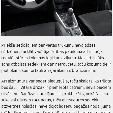
Priekšā sēdošajiem par vietas trūkumu nevajadzēs
sūdzēties, turklāt vadītāja ērtības papildina arī iespēja
regulēt stūres kolonnas leņķi un dziļumu. Mazliet lielāks
sānu atbalsts sēdekļiem gan netraucētu, taču kopumā tie ir
pietiekami komfortabli arī garākiem izbraucieniem.
Arī aizmugurē var sēdēt pieaugušie, taču skaidrs, ka trijatā
būs šauri. Vitara drīzāk ir piemērots četriem, nevis pieciem
cilvēkiem. Bagāžas nodalījums ir praktiskāks, nekā Nissan
Juke vai Citroen C4 Cactus, taču aizmugures sēdekļu
atzveltnes nolaižas, neveidojot līdzenu bagāžas nodalījuma
grīdu. Rezerves riteni Suzuki VItara aizstāj riepas remonta