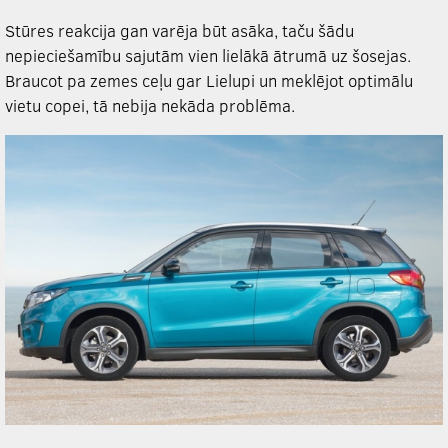
Stūres reakcija gan varēja būt asāka, taču šādu
nepieciešamību sajutām vien lielākā ātrumā uz šosejas.
Braucot pa zemes ceļu gar Lielupi un meklējot optimālu
vietu copei, tā nebija nekāda problēma.