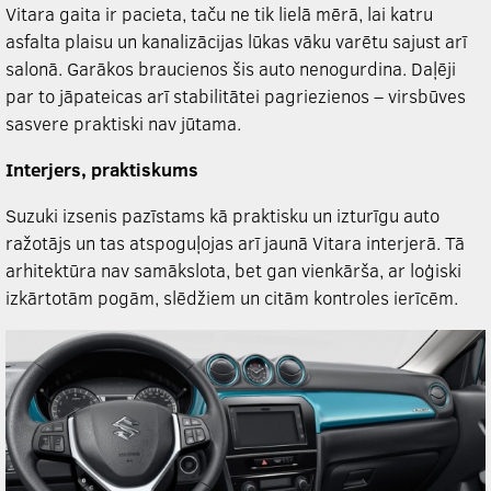
Vitara gaita ir pacieta, taču ne tik lielā mērā, lai katru
asfalta plaisu un kanalizācijas lūkas vāku varētu sajust arī
salonā. Garākos braucienos šis auto nenogurdina. Daļēji
par to jāpateicas arī stabilitātei pagriezienos – virsbūves
sasvere praktiski nav jūtama.
Interjers, praktiskums
Suzuki izsenis pazīstams kā praktisku un izturīgu auto
ražotājs un tas atspoguļojas arī jaunā Vitara interjerā. Tā
arhitektūra nav samākslota, bet gan vienkārša, ar loģiski
izkārtotām pogām, slēdžiem un citām kontroles ierīcēm.