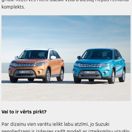
komplekts.
Vai to ir vērts pirkt?
Par dizainu vien varētu ielikt labu atzīmi, jo Suzuki
nenoliedzami ir izdevies radīt modeli ar izteiksmīgu vizuālo