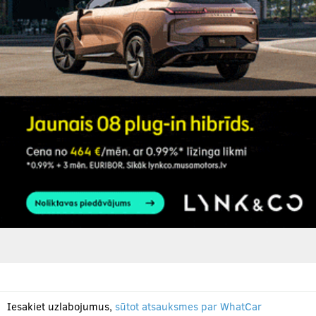
Iesakiet uzlabojumus,
sūtot atsauksmes par WhatCar