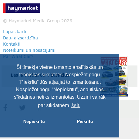
© Haymarket Media Group 2026
Lapas karte
Datu aizsardzība
Kontakti
Noteikumi un nosacījumi
Par What Car?
Šī tīmekļa vietne izmanto analītiskās un
Lasi arī What Car? žurnālus
tehniskās sīkdatnes. Nospiežot pogu
“Piekrītu” Jūs atļaujat to izmantošanu.
Nospiežot pogu “Nepiekrītu”, analītiskās
sīkdatnes netiks izmantotas. Uzzini vairāk
par sīkdatnēm
šeit.
Nepiekrītu
Piekrītu