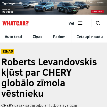
🔎
Vēl
Auto testi
Ziņas
Padomi
Ietaupi naudu
ZIŅAS
Roberts Levandovskis
kļūst par CHERY
globālo zīmola
vēstnieku
CHERY uzsāk sadarbību ar futbola zvaigzni