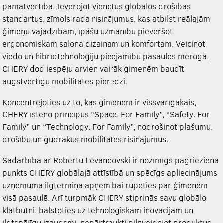
pamatvērtība. Ievērojot vienotus globālos drošības
standartus, zīmols rada risinājumus, kas atbilst reālajām
ģimeņu vajadzībām, īpašu uzmanību pievēršot
ergonomiskam salona dizainam un komfortam. Veicinot
viedo un hibrīdtehnoloģiju pieejamību pasaules mērogā,
CHERY dod iespēju arvien vairāk ģimenēm baudīt
augstvērtīgu mobilitātes pieredzi.
Koncentrējoties uz to, kas ģimenēm ir vissvarīgākais,
CHERY īsteno principus “Space. For Family”, “Safety. For
Family” un “Technology. For Family”, nodrošinot plašumu,
drošību un gudrākus mobilitātes risinājumus.
Sadarbība ar Robertu Levandovski ir nozīmīgs pagrieziena
punkts CHERY globālajā attīstībā un spēcīgs apliecinājums
uzņēmuma ilgtermiņa apņēmībai rūpēties par ģimenēm
visā pasaulē. Arī turpmāk CHERY stiprinās savu globālo
klātbūtni, balstoties uz tehnoloģiskām inovācijām un
ilgtspējīgu izaugsmi, nepārtraukti pilnveidojot produktus,