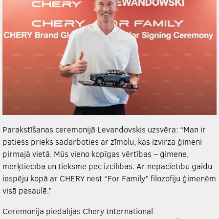
Parakstīšanas ceremonijā Levandovskis uzsvēra: “Man ir
patiess prieks sadarboties ar zīmolu, kas izvirza ģimeni
pirmajā vietā. Mūs vieno kopīgas vērtības – ģimene,
mērķtiecība un tieksme pēc izcilības. Ar nepacietību gaidu
iespēju kopā ar CHERY nest “For Family” filozofiju ģimenēm
visā pasaulē.”
Ceremonijā piedalījās Chery International