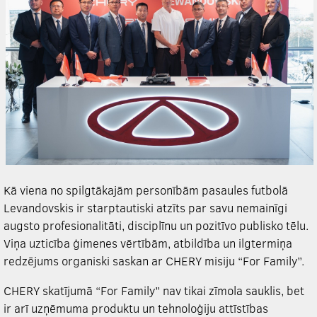
Kā viena no spilgtākajām personībām pasaules futbolā
Levandovskis ir starptautiski atzīts par savu nemainīgi
augsto profesionalitāti, disciplīnu un pozitīvo publisko tēlu.
Viņa uzticība ģimenes vērtībām, atbildība un ilgtermiņa
redzējums organiski saskan ar CHERY misiju “For Family”.
CHERY skatījumā “For Family” nav tikai zīmola sauklis, bet
ir arī uzņēmuma produktu un tehnoloģiju attīstības