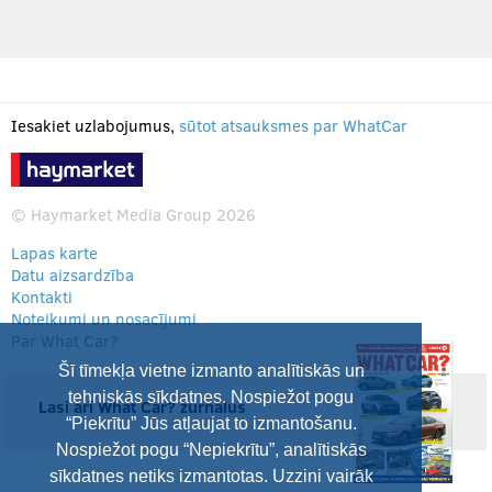
Iesakiet uzlabojumus,
sūtot atsauksmes par WhatCar
© Haymarket Media Group 2026
Lapas karte
Datu aizsardzība
Kontakti
Noteikumi un nosacījumi
Par What Car?
Šī tīmekļa vietne izmanto analītiskās un
tehniskās sīkdatnes. Nospiežot pogu
Lasi arī What Car? žurnālus
“Piekrītu” Jūs atļaujat to izmantošanu.
Nospiežot pogu “Nepiekrītu”, analītiskās
sīkdatnes netiks izmantotas. Uzzini vairāk