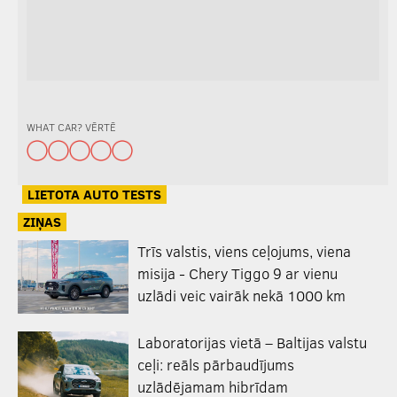
WHAT CAR? VĒRTĒ
LIETOTA AUTO TESTS
ZIŅAS
Trīs valstis, viens ceļojums, viena
misija - Chery Tiggo 9 ar vienu
uzlādi veic vairāk nekā 1000 km
Laboratorijas vietā – Baltijas valstu
ceļi: reāls pārbaudījums
uzlādējamam hibrīdam