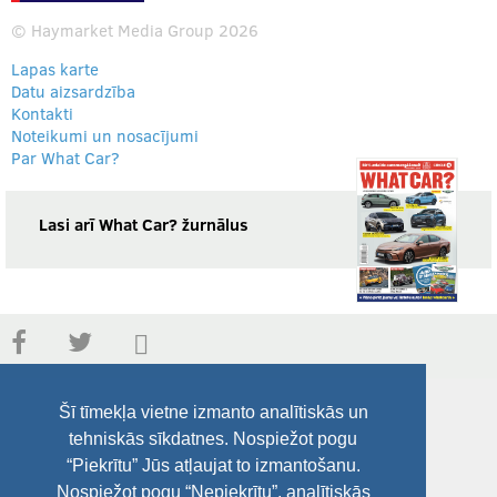
© Haymarket Media Group 2026
Lapas karte
Datu aizsardzība
Kontakti
Noteikumi un nosacījumi
Par What Car?
Lasi arī What Car? žurnālus
Šī tīmekļa vietne izmanto analītiskās un
tehniskās sīkdatnes. Nospiežot pogu
“Piekrītu” Jūs atļaujat to izmantošanu.
Nospiežot pogu “Nepiekrītu”, analītiskās