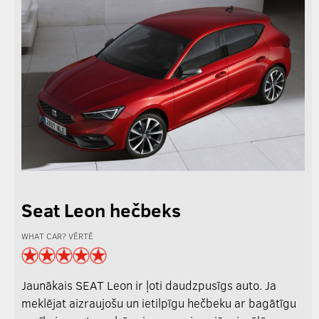
Seat Leon hečbeks
WHAT CAR? VĒRTĒ
Jaunākais SEAT Leon ir ļoti daudzpusīgs auto. Ja
meklējat aizraujošu un ietilpīgu hečbeku ar bagātīgu