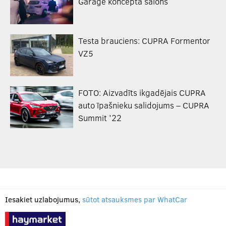
Garage koncepta salons
Testa brauciens: CUPRA Formentor
VZ5
FOTO: Aizvadīts ikgadējais CUPRA
auto īpašnieku salidojums – CUPRA
Summit '22
Iesakiet uzlabojumus,
sūtot atsauksmes par WhatCar