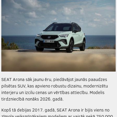
SEAT Arona sāk jaunu ēru, piedāvājot jaunās paaudzes
pilsētas SUV, kas apvieno robustu dizainu, modernizētu
interjeru un izcilu cenas un vērtības attiecību. Modelis
tirdzniecībā nonāks 2026. gadā.
Kopš tā debijas 2017. gadā, SEAT Arona ir bijis viens no
zīmola veiksmīgākajiem modeļiem ar vairāk nekā 750 000