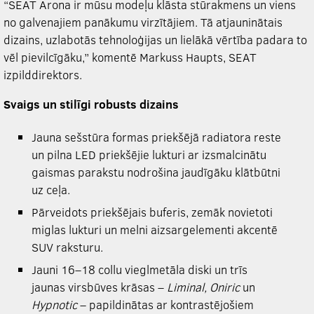
“SEAT Arona ir mūsu modeļu klāsta stūrakmens un viens
no galvenajiem panākumu virzītājiem. Tā atjauninātais
dizains, uzlabotās tehnoloģijas un lielākā vērtība padara to
vēl pievilcīgāku,” komentē Markuss Haupts, SEAT
izpilddirektors.
Svaigs un stilīgi robusts dizains
Jauna sešstūra formas priekšējā radiatora reste
un pilna LED priekšējie lukturi ar izsmalcinātu
gaismas parakstu nodrošina jaudīgāku klātbūtni
uz ceļa.
Pārveidots priekšējais buferis, zemāk novietoti
miglas lukturi un melni aizsarg­elementi akcentē
SUV raksturu.
Jauni 16–18 collu vieglmetāla diski un trīs
jaunas virsbūves krāsas –
Liminal, Oniric
un
Hypnotic
– papildinātas ar kontrastējošiem