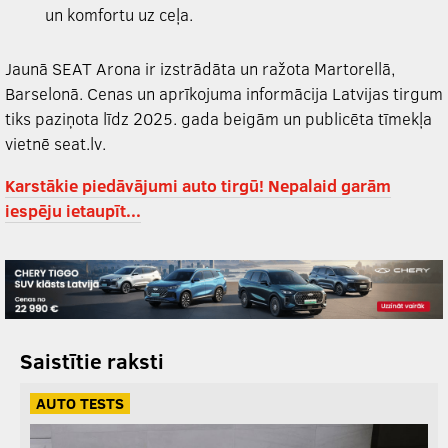
un komfortu uz ceļa.
Jaunā SEAT Arona ir izstrādāta un ražota Martorellā,
Barselonā. Cenas un aprīkojuma informācija Latvijas tirgum
tiks paziņota līdz 2025. gada beigām un publicēta tīmekļa
vietnē seat.lv.
Karstākie piedāvājumi auto tirgū! Nepalaid garām
iespēju ietaupīt...
Saistītie raksti
AUTO TESTS