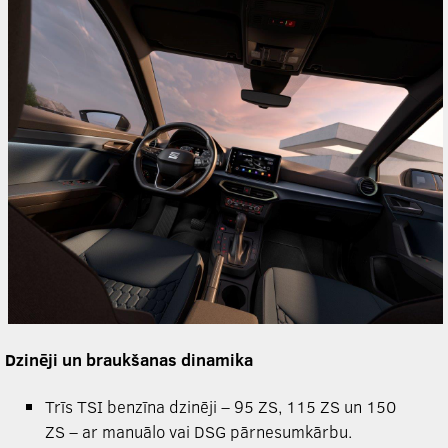
Dzinēji un braukšanas dinamika
Trīs TSI benzīna dzinēji – 95 ZS, 115 ZS un 150
ZS – ar manuālo vai DSG pārnesumkārbu.