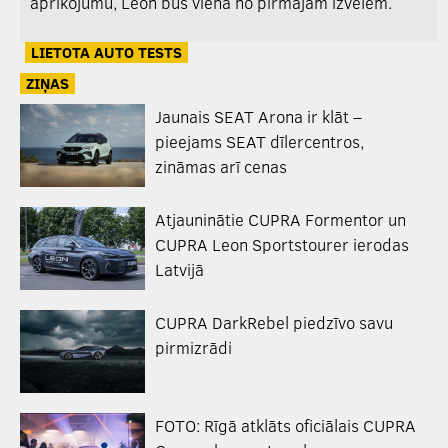
aprīkojumu, Leon būs viena no pirmajām izvēlēm.
LIETOTA AUTO TESTS
ZIŅAS
Jaunais SEAT Arona ir klāt –
pieejams SEAT dīlercentros,
zināmas arī cenas
Atjauninātie CUPRA Formentor un
CUPRA Leon Sportstourer ierodas
Latvijā
CUPRA DarkRebel piedzīvo savu
pirmizrādi
FOTO: Rīgā atklāts oficiālais CUPRA