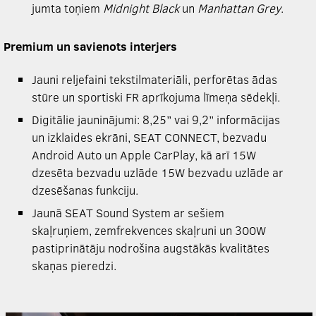
jumta toņiem
Midnight Black
un
Manhattan Grey
.
Premium un savienots interjers
Jauni reljefaini tekstilmateriāli, perforētas ādas
stūre un sportiski FR aprīkojuma līmeņa sēdekļi.
Digitālie jauninājumi: 8,25” vai 9,2” informācijas
un izklaides ekrāni, SEAT CONNECT, bezvadu
Android Auto un Apple CarPlay, kā arī 15W
dzesēta bezvadu uzlāde 15W bezvadu uzlāde ar
dzesēšanas funkciju.
Jaunā SEAT Sound System ar sešiem
skaļruņiem, zemfrekvences skaļruni un 300W
pastiprinātāju nodrošina augstākās kvalitātes
skaņas pieredzi.