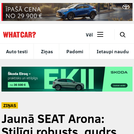
🔎
Vēl
Auto testi
Ziņas
Padomi
Ietaupi naudu
ZIŅAS
Jaunā SEAT Arona:
Stilīgi robusts, gudrs